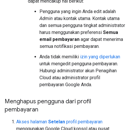
dapat mencakup hal berikut:
Pengguna yang ingin Anda edit adalah
Admin
atau kontak utama. Kontak utama
dan semua pengguna tingkat administrator
harus menggunakan preferensi
Semua
email pembayaran
agar dapat menerima
semua notifikasi pembayaran.
Anda tidak memiliki
izin yang diperlukan
untuk mengedit pengguna pembayaran.
Hubungi administrator akun Penagihan
Cloud atau administrator profil
pembayaran Google Anda.
Menghapus pengguna dari profil
pembayaran
Akses halaman
Setelan
profil pembayaran
menggunakan Google Cloud konsol atau pusat