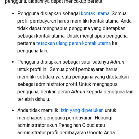
pengguna, alasannya dapat mencakup berikut:
Pengguna disiapkan sebagai
kontak utama
. Semua
profil pembayaran harus memiliki kontak utama. Anda
tidak dapat menghapus pengguna yang ditetapkan
sebagai kontak utama. Untuk menghapus pengguna,
pertama
tetapkan ulang peran kontak utama
ke
pengguna lain.
Pengguna disiapkan sebagai satu-satunya
Admin
untuk profil ini. Semua profil pembayaran harus
memiliki setidaknya satu pengguna yang ditetapkan
sebagai administrator profil. Untuk menghapus
pengguna, berikan peran
Admin
kepada pengguna lain
terlebih dahulu.
Anda tidak memiliki
izin yang diperlukan
untuk
menghapus pengguna pembayaran. Hubungi
administrator akun Penagihan Cloud atau
administrator profil pembayaran Google Anda.