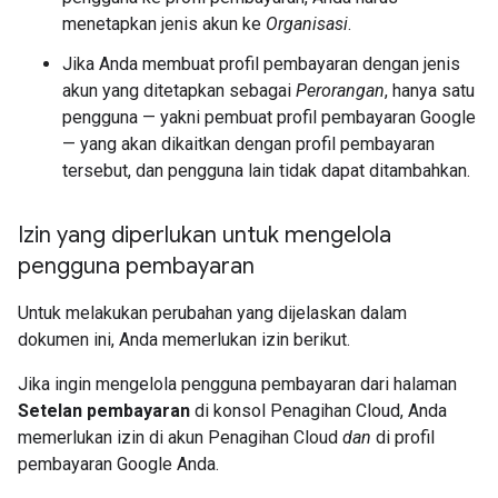
menetapkan jenis akun ke
Organisasi
.
Jika Anda membuat profil pembayaran dengan jenis
akun yang ditetapkan sebagai
Perorangan
, hanya satu
pengguna — yakni pembuat profil pembayaran Google
— yang akan dikaitkan dengan profil pembayaran
tersebut, dan pengguna lain tidak dapat ditambahkan.
Izin yang diperlukan untuk mengelola
pengguna pembayaran
Untuk melakukan perubahan yang dijelaskan dalam
dokumen ini, Anda memerlukan izin berikut.
Jika ingin mengelola pengguna pembayaran dari halaman
Setelan pembayaran
di konsol Penagihan Cloud, Anda
memerlukan izin di akun Penagihan Cloud
dan
di profil
pembayaran Google Anda.