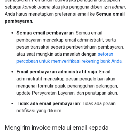
sebagai
kontak utama
atau jika pengguna diberi izin
admin
,
Anda harus menetapkan preferensi email ke
Semua email
pembayaran
.
Semua email pembayaran
: Semua email
pembayaran mencakup email administratif, serta
pesan transaksi seperti pemberitahuan pembayaran,
atau saat mungkin ada masalah dengan
setoran
percobaan untuk memverifikasi rekening bank Anda
.
Email pembayaran administratif saja
: Email
administratif mencakup pesan pengelolaan akun
mengenai formulir pajak, penangguhan pelanggan,
update Persyaratan Layanan, dan penutupan akun.
Tidak ada email pembayaran
: Tidak ada pesan
notifikasi yang dikirim.
Mengirim invoice melalui email kepada