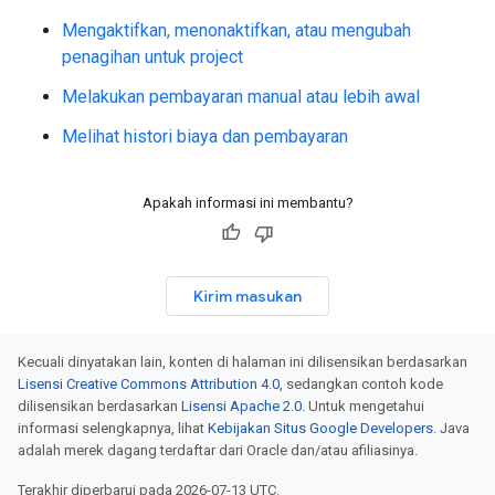
Mengaktifkan, menonaktifkan, atau mengubah
penagihan untuk project
Melakukan pembayaran manual atau lebih awal
Melihat histori biaya dan pembayaran
Apakah informasi ini membantu?
Kirim masukan
Kecuali dinyatakan lain, konten di halaman ini dilisensikan berdasarkan
Lisensi Creative Commons Attribution 4.0
, sedangkan contoh kode
dilisensikan berdasarkan
Lisensi Apache 2.0
. Untuk mengetahui
informasi selengkapnya, lihat
Kebijakan Situs Google Developers
. Java
adalah merek dagang terdaftar dari Oracle dan/atau afiliasinya.
Terakhir diperbarui pada 2026-07-13 UTC.