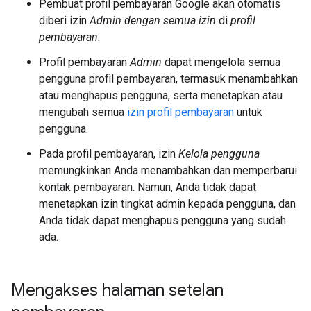
Pembuat profil pembayaran Google akan otomatis
diberi izin
Admin dengan semua izin
di
profil
pembayaran
.
Profil pembayaran
Admin
dapat mengelola semua
pengguna profil pembayaran, termasuk menambahkan
atau menghapus pengguna, serta menetapkan atau
mengubah semua
izin profil pembayaran
untuk
pengguna.
Pada profil pembayaran, izin
Kelola pengguna
memungkinkan Anda menambahkan dan memperbarui
kontak pembayaran. Namun, Anda tidak dapat
menetapkan izin tingkat admin kepada pengguna, dan
Anda tidak dapat menghapus pengguna yang sudah
ada.
Mengakses halaman setelan