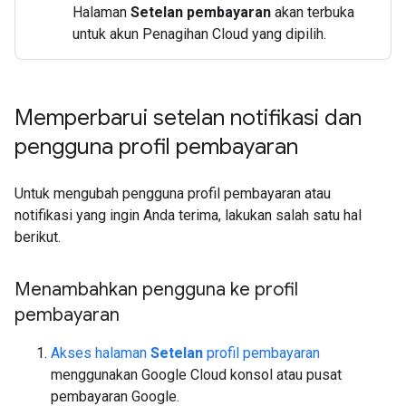
Halaman
Setelan pembayaran
akan terbuka
untuk akun Penagihan Cloud yang dipilih.
Memperbarui setelan notifikasi dan
pengguna profil pembayaran
Untuk mengubah pengguna profil pembayaran atau
notifikasi yang ingin Anda terima, lakukan salah satu hal
berikut.
Menambahkan pengguna ke profil
pembayaran
Akses halaman
Setelan
profil pembayaran
menggunakan Google Cloud konsol atau pusat
pembayaran Google.