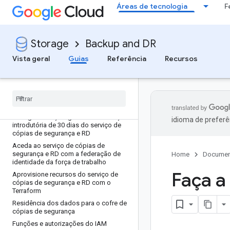
Áreas de tecnologia
F
Storage
Backup and DR
Vista geral
Guias
Referência
Recursos
Descubra
Vista geral do produto
Avaliação introdutória de 30 dias do
serviço de cópias de segurança e RD
Configure e faça a gestão da avaliação
idioma de preferê
introdutória de 30 dias do serviço de
cópias de segurança e RD
Aceda ao serviço de cópias de
segurança e RD com a federação de
Home
Documen
identidade da força de trabalho
Faça a
Aprovisione recursos do serviço de
cópias de segurança e RD com o
Terraform
Residência dos dados para o cofre de
cópias de segurança
Funções e autorizações do IAM