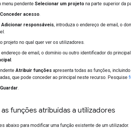
m menu pendente
Selecionar um projeto
na parte superior da p
Conceder acesso
.
o
Adicionar responsáveis
, introduza o endereço de email, o dom
el.
o projeto no qual quer ver os utilizadores.
 endereço de email, o domínio ou outro identificador do princip
ncipal
.
endente
Atribuir funções
apresenta todas as funções, incluind
adas, que pode conceder ao principal neste recurso. Pesquise
f
Guardar
.
as funções atribuídas a utilizadores
es abaixo para modificar uma função existente de um utilizador.