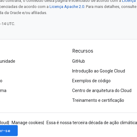
ão contrária, o conteúdo desta página é licenciado de acordo com a
Licença 
icenciadas de acordo com a
Licença Apache 2.0
. Para mais detalhes, consult
a da Oracle e/ou afiliadas.
1-14 UTC.
Recursos
unidade
GitHub
Introdução ao Google Cloud
ão
Exemplos de código
tema
Centro de arquitetura do Cloud
Treinamento e certificação
loud
Manage cookies
Essa é nossa terceira década de ação climática:
er-se