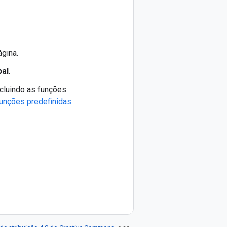
ágina.
pal
.
cluindo as funções
unções predefinidas
.