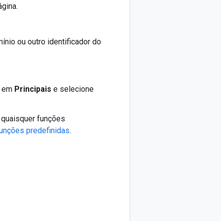
ágina.
ínio ou outro identificador do
al em
Principais
e selecione
o quaisquer funções
unções predefinidas
.