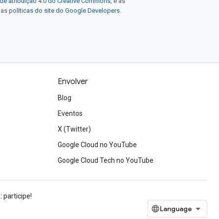
de atribuição 4.0 do Creative Commons
, e as
e as
políticas do site do Google Developers
.
Envolver
Blog
Eventos
X (Twitter)
Google Cloud no YouTube
Google Cloud Tech no YouTube
 participe!