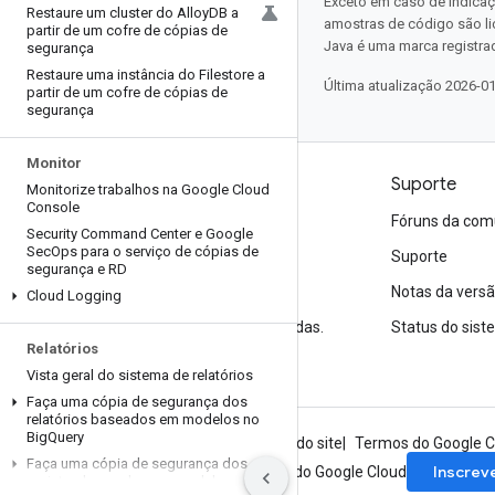
Exceto em caso de indicaç
Restaure um cluster do Alloy
DB a
amostras de código são l
partir de um cofre de cópias de
Java é uma marca registrad
segurança
Restaure uma instância do Filestore a
Última atualização 2026-0
partir de um cofre de cópias de
segurança
Monitor
Produtos e preços
Suporte
Monitorize trabalhos na Google Cloud
Console
Veja todos os produtos
Fóruns da com
Security Command Center e Google
Sec
Ops para o serviço de cópias de
Preços do Google Cloud
Suporte
segurança e RD
Google Cloud Marketplace
Notas da vers
Cloud Logging
Entre em contato com a equipe de vendas.
Status do sis
Relatórios
Vista geral do sistema de relatórios
Faça uma cópia de segurança dos
relatórios baseados em modelos no
Big
Query
Sobre o Google
Privacidade
Termos do site
Termos do Google C
Faça uma cópia de segurança dos
Inscrev
Inscreva-se para receber a newsletter do Google Cloud
registos baseados em modelos no