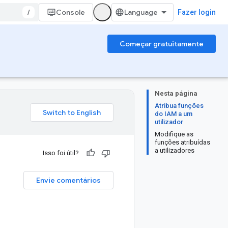
/
Console
Fazer login
Começar gratuitamente
Nesta página
Atribua funções
do IAM a um
utilizador
Modifique as
funções atribuídas
a utilizadores
Isso foi útil?
M
Envie comentários