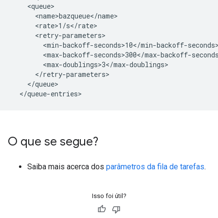
    <queue>

      <name>bazqueue</name>

      <rate>1/s</rate>

      <retry-parameters>

        <min-backoff-seconds>10</min-backoff-seconds>
        <max-backoff-seconds>300</max-backoff-seconds
        <max-doublings>3</max-doublings>

      </retry-parameters>

    </queue>

O que se segue?
Saiba mais acerca dos
parâmetros da fila de tarefas
.
Isso foi útil?