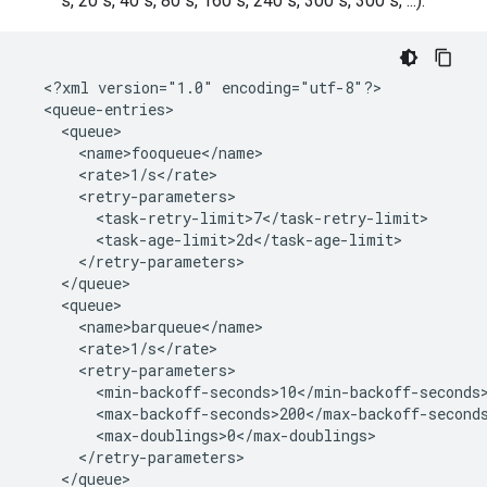
s, 20 s, 40 s, 80 s, 160 s, 240 s, 300 s, 300 s, ...).
  <?xml version="1.0" encoding="utf-8"?>

  <queue-entries>

    <queue>

      <name>fooqueue</name>

      <rate>1/s</rate>

      <retry-parameters>

        <task-retry-limit>7</task-retry-limit>

        <task-age-limit>2d</task-age-limit>

      </retry-parameters>

    </queue>

    <queue>

      <name>barqueue</name>

      <rate>1/s</rate>

      <retry-parameters>

        <min-backoff-seconds>10</min-backoff-seconds>
        <max-backoff-seconds>200</max-backoff-seconds
        <max-doublings>0</max-doublings>

      </retry-parameters>

    </queue>
