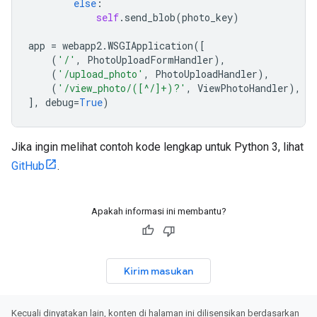
else
:
self
.
send_blob
(
photo_key
)
app
=
webapp2
.
WSGIApplication
([
(
'/'
,
PhotoUploadFormHandler
),
(
'/upload_photo'
,
PhotoUploadHandler
),
(
'/view_photo/([^/]+)?'
,
ViewPhotoHandler
),
],
debug
=
True
)
Jika ingin melihat contoh kode lengkap untuk Python 3, lihat
GitHub
.
Apakah informasi ini membantu?
Kirim masukan
Kecuali dinyatakan lain, konten di halaman ini dilisensikan berdasarkan