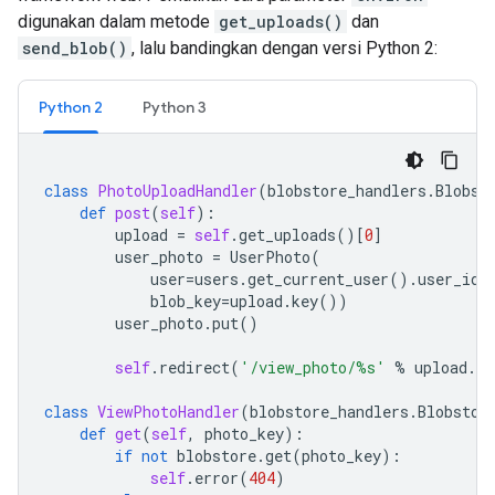
digunakan dalam metode
get_uploads()
dan
send_blob()
, lalu bandingkan dengan versi Python 2:
Python 2
Python 3
class
PhotoUploadHandler
(
blobstore_handlers
.
Blobst
def
post
(
self
):
upload
=
self
.
get_uploads
()[
0
]
user_photo
=
UserPhoto
(
user
=
users
.
get_current_user
()
.
user_id
(
blob_key
=
upload
.
key
())
user_photo
.
put
()
self
.
redirect
(
'/view_photo/
%s
'
%
upload
.
ke
class
ViewPhotoHandler
(
blobstore_handlers
.
Blobstor
def
get
(
self
,
photo_key
):
if
not
blobstore
.
get
(
photo_key
):
self
.
error
(
404
)