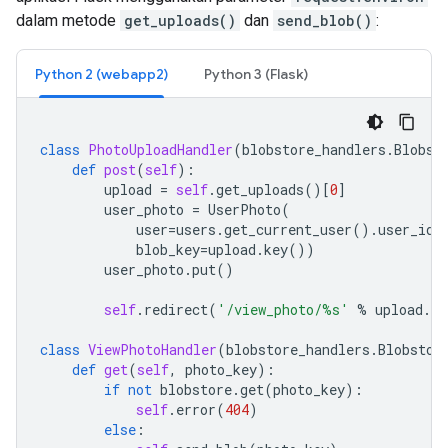
dalam metode
get_uploads()
dan
send_blob()
:
Python 2 (webapp2)
Python 3 (Flask)
class
PhotoUploadHandler
(
blobstore_handlers
.
Blobst
def
post
(
self
):
upload
=
self
.
get_uploads
()[
0
]
user_photo
=
UserPhoto
(
user
=
users
.
get_current_user
()
.
user_id
(
blob_key
=
upload
.
key
())
user_photo
.
put
()
self
.
redirect
(
'/view_photo/
%s
'
%
upload
.
ke
class
ViewPhotoHandler
(
blobstore_handlers
.
Blobstor
def
get
(
self
,
photo_key
):
if
not
blobstore
.
get
(
photo_key
):
self
.
error
(
404
)
else
: