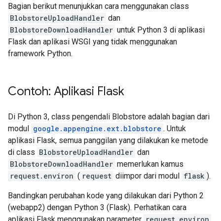
Bagian berikut menunjukkan cara menggunakan class
BlobstoreUploadHandler
dan
BlobstoreDownloadHandler
untuk Python 3 di aplikasi
Flask dan aplikasi WSGI yang tidak menggunakan
framework Python.
Contoh: Aplikasi Flask
Di Python 3, class pengendali Blobstore adalah bagian dari
modul
google.appengine.ext.blobstore
. Untuk
aplikasi Flask, semua panggilan yang dilakukan ke metode
di class
BlobstoreUploadHandler
dan
BlobstoreDownloadHandler
memerlukan kamus
request.environ
(
request
diimpor dari modul
flask
).
Bandingkan perubahan kode yang dilakukan dari Python 2
(webapp2) dengan Python 3 (Flask). Perhatikan cara
aplikasi Flask menggunakan parameter
request.environ