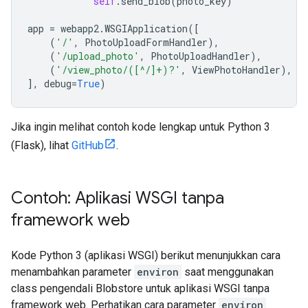
self
.
send_blob
(
photo_key
)
app
=
webapp2
.
WSGIApplication
([
(
'/'
,
PhotoUploadFormHandler
),
(
'/upload_photo'
,
PhotoUploadHandler
),
(
'/view_photo/([^/]+)?'
,
ViewPhotoHandler
),
],
debug
=
True
)
Jika ingin melihat contoh kode lengkap untuk Python 3
(Flask), lihat
GitHub
.
Contoh: Aplikasi WSGI tanpa
framework web
Kode Python 3 (aplikasi WSGI) berikut menunjukkan cara
menambahkan parameter
environ
saat menggunakan
class pengendali Blobstore untuk aplikasi WSGI tanpa
framework web. Perhatikan cara parameter
environ