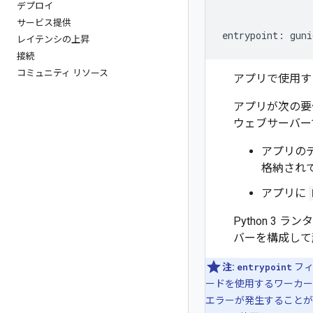
デプロイ
サービス提供
entrypoint
:
guni
レイテンシの上昇
接続
コミュニティ リソース
アプリで使用す
アプリが次の要
ウェブサーバー
アプリの
格納され
アプリに
Python 3 
バーを構成して
注:
entrypoint
フィ
ードを使用するワーカー
エラーが発生することがあ