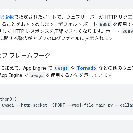
境変数
で指定されたポートで、ウェブサーバーが HTTP リク
することをおすすめします。デフォルト ポート
8080
を使用すると
して HTTP レスポンスを圧縮できなくなります。ポート
8080
NX に関する警告がアプリのログファイルに表示されます。
ブ フレームワーク
sk に加えて、App Engine で
uwsgi
や
Tornado
などの他のウェ
 Engine で
uwsgi
を使用する方法を示しています。
thon313
uwsgi --http-socket :$PORT --wsgi-file main.py --calla