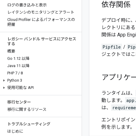
依存関係
ログの書き込みと表示
レイテンシのモニタリングとアラート
Cloud Profiler によるパフォーマンスの
デプロイ時に、Ap
把握
レクトリにあ
関係は App 
レガシー バンドル サービスにアクセス
する
Pipfile
/
Pip
概要
ジェクトではこ
Go 1
.
12 以降
Java 11 以降
PHP 7
/
8
アプリケ
Python 3
使用可能な API
ランタイムは、
動します。
app
移行センター
は、
requireme
移行に関するリソース
エントリポイン
トラブルシューティング
例を示します。
はじめに