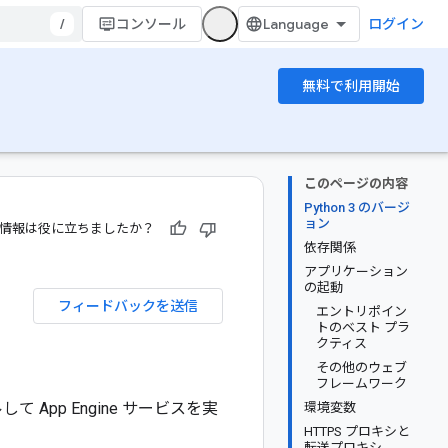
/
コンソール
ログイン
無料で利用開始
このページの内容
Python 3 のバージ
ョン
情報は役に立ちましたか？
依存関係
アプリケーション
の起動
フィードバックを送信
エントリポイン
トのベスト プラ
クティス
その他のウェブ
フレームワーク
App Engine サービスを実
環境変数
HTTPS プロキシと
転送プロキシ