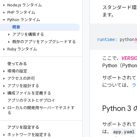
Node
.
js ランタイム
スタンダード環境の 
PHP ランタイム
ます。
Python ランタイム
概要
アプリを構築する
runtime
:
python
V
既存のアプリをアップグレードする
Ruby ランタイム
ここで、
VERSI
使ってみる
Python（Py
環境の設定
サポートされている
アクセスの許可
については、
ラ
アプリを設計する
構成ファイルを定義する
アプリのテストとデプロイ
Python
ローカルの開発用サーバーでテストす
る
サポートされてい
アプリを設定する
は、
app.yaml
ネットワークを設定する