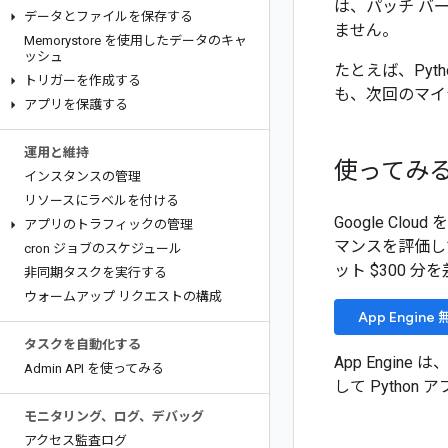
は、パッチ バ
データとファイルを保存する
ません。
Memorystore を使用したデータのキャ
ッシュ
たとえば、Pyth
トリガーを作成する
も、次回のマイナー
アプリを保護する
運用と維持
使ってみ
インスタンスの管理
リソースにラベルを付ける
Google Cl
アプリのトラフィックの管理
マンスを評価し
cron ジョブのスケジュール
ット $300 
非同期タスクを実行する
ウォームアップ リクエストの構成
App Engin
タスクを自動化する
App Engin
Admin API を使ってみる
して Python
モニタリング、ログ、デバッグ
アクセス監査ログ