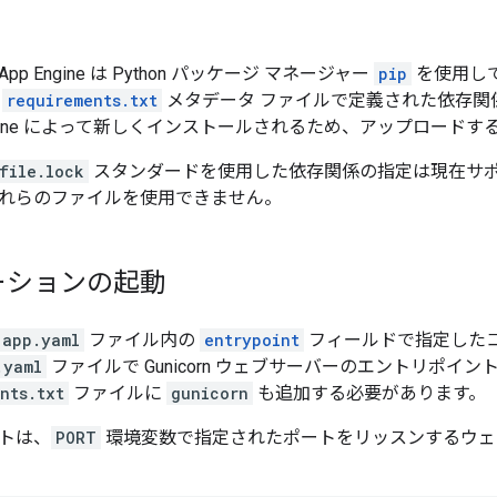
p Engine は Python パッケージ マネージャー
pip
を使用し
る
requirements.txt
メタデータ ファイルで定義された依存関
Engine によって新しくインストールされるため、アップロード
file.lock
スタンダードを使用した依存関係の指定は現在サ
れらのファイルを使用できません。
ーションの起動
app.yaml
ファイル内の
entrypoint
フィールドで指定した
.yaml
ファイルで Gunicorn ウェブサーバーのエントリポイ
nts.txt
ファイルに
gunicorn
も追加する必要があります。
トは、
PORT
環境変数で指定されたポートをリッスンするウェ