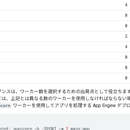
4
8
8
2
4
8
8
8
ダンスは、ワーカー数を選択するための出発点として役立ちま
ては、上記とは異なる数のワーカーを使用しなければならない場
icorn
ワーカーを使用してアプリを処理する App Engine 
oint
:
gunicorn
-
b
:
$
PORT
-
w
2
main
:
app