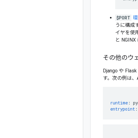
$PORT
環
うに構成
イヤを使用
と NGI
その他のウェ
Django や Fla
す。次の例は、App
runtime
:
py
entrypoint
: