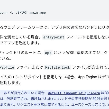
corn
-
b
:
$
PORT
main
:
app
るウェブ フレームワークは、アプリ内の適切なハンドラにリ
件を満たしている場合、
entrypoint
フィールドを指定しないと、A
でアプリを起動します。
ディレクトリのルートに、
app
という WSGI 準拠のオブジェ
ている。
Pipfile
ファイルまたは
Pipfile.lock
ファイルが含まれて
ランタイムのエントリポイントを指定しない場合、App Engine はデフォ
起動します。
ールドが指定されている場合、
default timeout of gunicorn
は 3
は、強制終了され、再起動されます。ハンドラの実行時間が 30 秒を超
ります。リクエストを正常に完了するには、ユースケースに応じて、entr