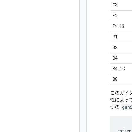
F2
F4
F4_1G
B1
B2
B4
B4_1G
B8
このガイ
性によっ
つの
gun
entryp