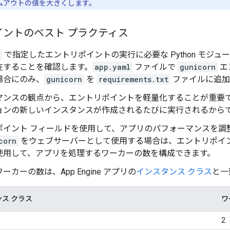
ムアウトの値を大きくします。
イントのベスト プラクティス
で指定したエントリポイントの実行に必要な Python モジュ
在することを確認します。
app.yaml
ファイルで
gunicorn
エ
場合にのみ、
gunicorn
を
requirements.txt
ファイルに追加
マンスの観点から、エントリポイントを軽量化することが重要
ョンの新しいインスタンスが作成されるたびに実行されるから
ポイント フィールドを使用して、アプリのパフォーマンスを調
corn
をウェブサーバーとして使用する場合は、エントリポイ
使用して、アプリを処理するワーカーの数を構成できます。
ーカーの数は、App Engine アプリの
インスタンス クラス
と一
ス クラス
ワ
2