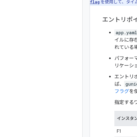
flag
を使用して、タイ
エントリポ
app.yaml
イルに存
れている
パフォー
リケーシ
エントリ
ば、
guni
フラグ
を
指定するワ
インスタン
F1