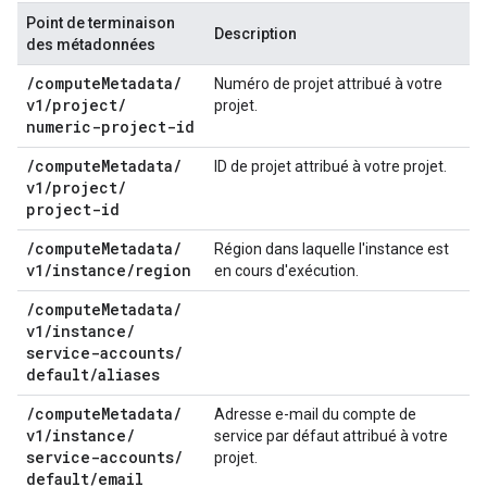
Point de terminaison
Description
des métadonnées
/
compute
Metadata
/
Numéro de projet attribué à votre
v1
/
project
/
projet.
numeric-project-id
/
compute
Metadata
/
ID de projet attribué à votre projet.
v1
/
project
/
project-id
/
compute
Metadata
/
Région dans laquelle l'instance est
v1
/
instance
/
region
en cours d'exécution.
/
compute
Metadata
/
v1
/
instance
/
service-accounts
/
default
/
aliases
/
compute
Metadata
/
Adresse e-mail du compte de
v1
/
instance
/
service par défaut attribué à votre
service-accounts
/
projet.
default
/
email