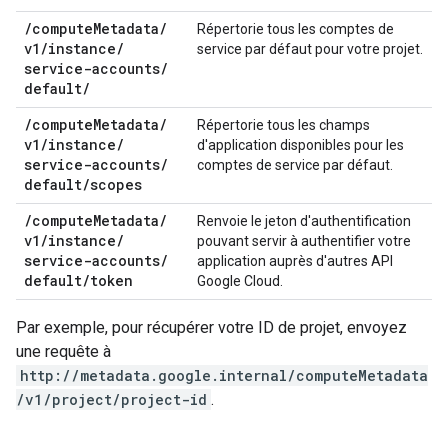
/
compute
Metadata
/
Répertorie tous les comptes de
v1
/
instance
/
service par défaut pour votre projet.
service-accounts
/
default
/
/
compute
Metadata
/
Répertorie tous les champs
v1
/
instance
/
d'application disponibles pour les
service-accounts
/
comptes de service par défaut.
default
/
scopes
/
compute
Metadata
/
Renvoie le jeton d'authentification
v1
/
instance
/
pouvant servir à authentifier votre
service-accounts
/
application auprès d'autres API
default
/
token
Google Cloud.
Par exemple, pour récupérer votre ID de projet, envoyez
une requête à
http://metadata.google.internal/computeMetadata
/v1/project/project-id
.