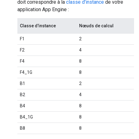
doit correspondre à la
classe d'instance
de votre
application App Engine :
Classe d'instance
Nœuds de calcul
F1
2
F2
4
F4
8
F4_1G
8
B1
2
B2
4
B4
8
B4_1G
8
B8
8