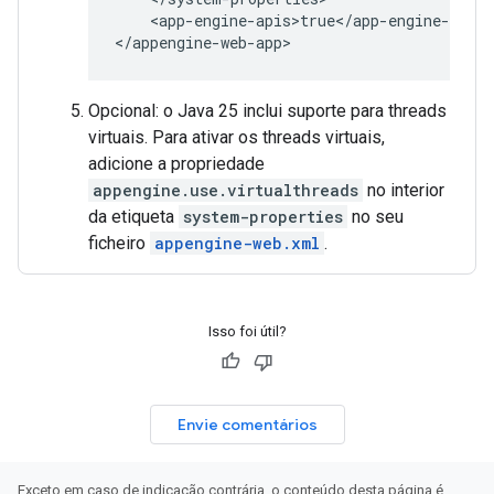
<app-engine-apis>true</app-engine-apis>

Opcional: o Java 25 inclui suporte para threads
virtuais. Para ativar os threads virtuais,
adicione a propriedade
appengine.use.virtualthreads
no interior
da etiqueta
system-properties
no seu
ficheiro
appengine-web.xml
.
Isso foi útil?
Envie comentários
Exceto em caso de indicação contrária, o conteúdo desta página é