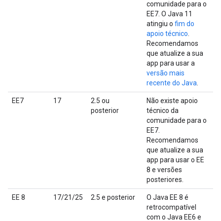
comunidade para o
EE7. O Java 11
atingiu o
fim do
apoio técnico
.
Recomendamos
que atualize a sua
app para usar a
versão mais
recente do Java
.
EE7
17
2.5 ou
Não existe apoio
posterior
técnico da
comunidade para o
EE7.
Recomendamos
que atualize a sua
app para usar o EE
8 e versões
posteriores.
EE 8
17/21/25
2.5 e posterior
O Java EE 8 é
retrocompatível
com o Java EE6 e