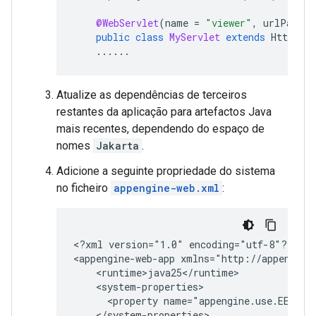
@WebServlet
(
name
=
"viewer"
,
urlPatter
public
class
MyServlet
extends
HttpServ
......
Atualize as dependências de terceiros
restantes da aplicação para artefactos Java
mais recentes, dependendo do espaço de
nomes
Jakarta
.
Adicione a seguinte propriedade do sistema
no ficheiro
appengine-web.xml
:
<?xml
version="1.0"
encoding="utf-8"?>

<appengine-web-app
<property
name="appengine.use.EE11"