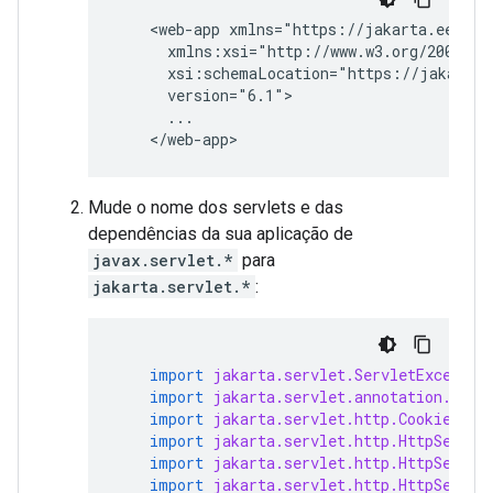
<web-app
xsi:schemaLocation="https://jakarta.
Mude o nome dos servlets e das
dependências da sua aplicação de
javax.servlet.*
para
jakarta.servlet.*
:
import
jakarta.servlet.ServletExceptio
import
jakarta.servlet.annotation.WebS
import
jakarta.servlet.http.Cookie
;
import
jakarta.servlet.http.HttpServle
import
jakarta.servlet.http.HttpServle
import
jakarta.servlet.http.HttpServle