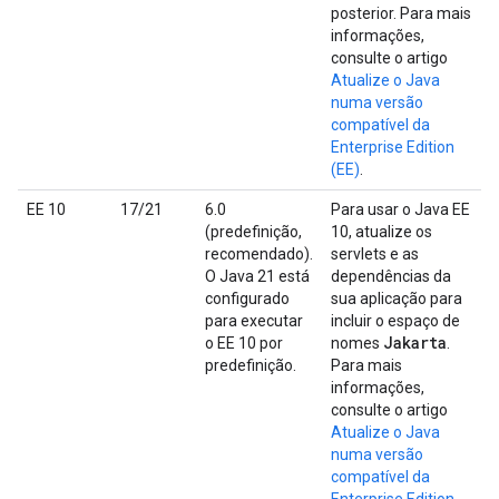
posterior. Para mais
informações,
consulte o artigo
Atualize o Java
numa versão
compatível da
Enterprise Edition
(EE)
.
EE 10
17/21
6.0
Para usar o Java EE
(predefinição,
10, atualize os
recomendado).
servlets e as
O Java 21 está
dependências da
configurado
sua aplicação para
para executar
incluir o espaço de
Jakarta
o EE 10 por
nomes
.
predefinição.
Para mais
informações,
consulte o artigo
Atualize o Java
numa versão
compatível da