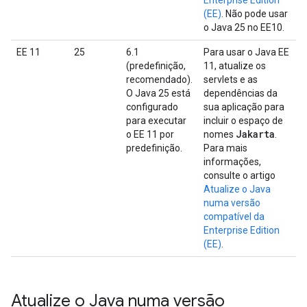
Enterprise Edition
(EE)
. Não pode usar
o Java 25 no EE10.
EE 11
25
6.1
Para usar o Java EE
(predefinição,
11, atualize os
recomendado).
servlets e as
O Java 25 está
dependências da
configurado
sua aplicação para
para executar
incluir o espaço de
Jakarta
o EE 11 por
nomes
.
predefinição.
Para mais
informações,
consulte o artigo
Atualize o Java
numa versão
compatível da
Enterprise Edition
(EE)
.
Atualize o Java numa versão