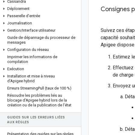
Cassandra
Consignes p
Déploiement
Passerelle d'entrée
Journalisation
Suivez ces étap
Gestion
/
Interface utilisateur
capacité souhai
Guide de dépannage du processeur de
messages
Apigee dispose 
Configuration du réseau
Estimez le
Imprimer les informations de
compilation
Effectuez
Exécution
de charge 
Installation et mise à niveau
d'Apigee hybrid
Envoyez un
Erreurs Streaming
Pull (taux de 100 %)
Résoudre les problèmes liés au
Détai
blocage d'Apigee hybrid lors de la
création ou de la publication de l'état
GUIDES SUR LES ERREURS LIÉES
AUX RÈGLES
Déta
Présentation des guides sur les règles