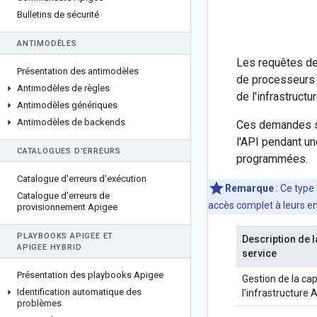
Bulletins de sécurité
ANTIMODÈLES
Les requêtes de 
Présentation des antimodèles
de processeurs d
Antimodèles de règles
de l'infrastruct
Antimodèles génériques
Antimodèles de backends
Ces demandes so
l'API pendant u
CATALOGUES D'ERREURS
programmées.
Catalogue d'erreurs d'exécution
Remarque
: Ce type
Catalogue d'erreurs de
accès complet à leurs e
provisionnement Apigee
PLAYBOOKS APIGEE ET
Description de l
APIGEE HYBRID
service
Présentation des playbooks Apigee
Gestion de la ca
Identification automatique des
l'infrastructure 
problèmes