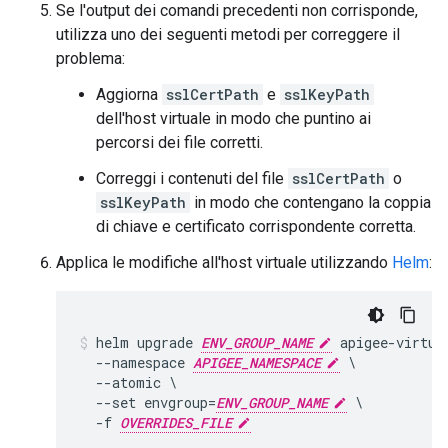
Se l'output dei comandi precedenti non corrisponde,
utilizza uno dei seguenti metodi per correggere il
problema:
Aggiorna
sslCertPath
e
sslKeyPath
dell'host virtuale in modo che puntino ai
percorsi dei file corretti.
Correggi i contenuti del file
sslCertPath
o
sslKeyPath
in modo che contengano la coppia
di chiave e certificato corrispondente corretta.
Applica le modifiche all'host virtuale utilizzando
Helm
:
helm upgrade 
ENV_GROUP_NAME
 apigee-virtual
  --namespace 
APIGEE_NAMESPACE
 \

  --atomic \

  --set envgroup=
ENV_GROUP_NAME
 \

  -f 
OVERRIDES_FILE