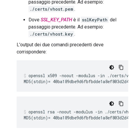
passaggio precedente. Ad esempio:
./certs/vhost.pem
.
Dove
SSL_KEY_PATH
è il
sslKeyPath
del
passaggio precedente. Ad esempio:
./certs/vhost.key
.
L'output dei due comandi precedenti deve
corrispondere:
openssl x509 -noout -modulus -in ./certs/vho
MD5(stdin)= 40ba189dbe9d6fbfbdde1a8ef803d2d4
openssl rsa -noout -modulus -in ./certs/vhos
MD5(stdin)= 40ba189dbe9d6fbfbdde1a8ef803d2d4