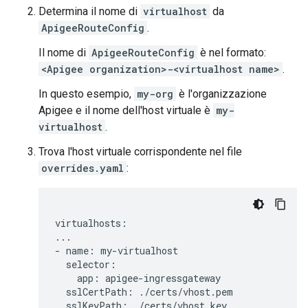
Determina il nome di
virtualhost
da
ApigeeRouteConfig
.
Il nome di
ApigeeRouteConfig
è nel formato:
<Apigee organization>-<virtualhost name>
.
In questo esempio,
my-org
è l'organizzazione
Apigee e il nome dell'host virtuale è
my-
virtualhost
.
Trova l'host virtuale corrispondente nel file
overrides.yaml
:
virtualhosts:

...

- name: my-virtualhost

  selector:

    app: apigee-ingressgateway

  sslCertPath: ./certs/vhost.pem

  sslKeyPath: ./certs/vhost.key
