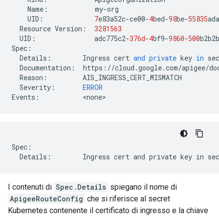
Name
:
my
-
org
UID
:
7
e83a52c
-
ce00
-
4
bed
-
98
be
-
55835
ad
Resource
Version
:
3281563
UID
:
adc775c2
-
376d
-
4
bf9
-
9860
-
500
b2b2
Spec
:
Details
:
Ingress
cert
and
private
key
in
se
Documentation
:
https
:
//
cloud
.
google
.
com
/
apigee
/
do
Reason
:
AIS_INGRESS_CERT_MISMATCH
Severity
:
ERROR
Events
:
<
none
>
Spec:

  Details:        Ingress cert and private key in se
I contenuti di
Spec.Details
spiegano il nome di
ApigeeRouteConfig
che si riferisce al secret
Kubernetes contenente il certificato di ingresso e la chiave