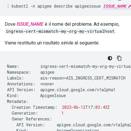
kubectl -n apigee describe apigeeissue 
ISSUE_NAME
Dove
ISSUE_NAME
è il nome del problema. Ad esempio,
ingress-cert-mismatch-my-org-my-virtualhost
.
Viene restituito un risultato simile al seguente:
Name
:
ingress
-
cert
-
mismatch
-
my
-
org
-
my
-
virtua
Namespace
:
apigee
Labels
:
ais
-
reason
=
AIS_INGRESS_CERT_MISMATCH
Annotations
:
<
none
>
API
Version
:
apigee
.
cloud
.
google
.
com
/
v1alpha1
Kind
:
ApigeeIssue
Metadata
:
Creation
Timestamp
:
2023
-
06
-
12
T17
:
03
:
43
Z
Generation
:
1
Owner
References
:
API
Version
:
apigee
.
cloud
.
google
.
com
/
v1alpha
Kind
:
ApigeeOrganization