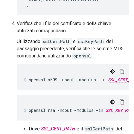
...
Verifica che i file del certificato e della chiave
utilizzati corrispondano.
Utilizzando
sslCertPath
e
sslKeyPath
del
passaggio precedente, verifica che le somme MD5
corrispondano utilizzando
openssl
:
openssl x509 -noout -modulus -in 
SSL_CERT_P
openssl rsa -noout -modulus -in 
SSL_KEY_PAT
Dove
SSL_CERT_PATH
è il
sslCertPath
del