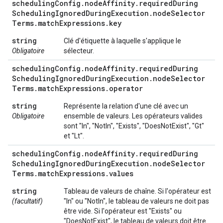
scheduling
Config
.
node
Affinity
.
required
During
Scheduling
Ignored
During
Execution
.
node
Selector
Terms
.
match
Expressions
.
key
string
Clé d'étiquette à laquelle s'applique le
Obligatoire
sélecteur.
scheduling
Config
.
node
Affinity
.
required
During
Scheduling
Ignored
During
Execution
.
node
Selector
Terms
.
match
Expressions
.
operator
string
Représente la relation d'une clé avec un
Obligatoire
ensemble de valeurs. Les opérateurs valides
sont "In", "NotIn", "Exists", "DoesNotExist", "Gt"
et "Lt".
scheduling
Config
.
node
Affinity
.
required
During
Scheduling
Ignored
During
Execution
.
node
Selector
Terms
.
match
Expressions
.
values
string
Tableau de valeurs de chaîne. Si l'opérateur est
(facultatif)
"In" ou "NotIn", le tableau de valeurs ne doit pas
être vide. Si l'opérateur est "Exists" ou
"DoesNotExist", le tableau de valeurs doit être