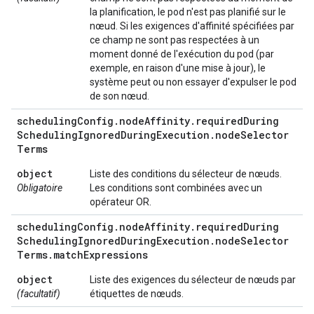
la planification, le pod n'est pas planifié sur le
nœud. Si les exigences d'affinité spécifiées par
ce champ ne sont pas respectées à un
moment donné de l'exécution du pod (par
exemple, en raison d'une mise à jour), le
système peut ou non essayer d'expulser le pod
de son nœud.
scheduling
Config
.
node
Affinity
.
required
During
Scheduling
Ignored
During
Execution
.
node
Selector
Terms
object
Liste des conditions du sélecteur de nœuds.
Obligatoire
Les conditions sont combinées avec un
opérateur OR.
scheduling
Config
.
node
Affinity
.
required
During
Scheduling
Ignored
During
Execution
.
node
Selector
Terms
.
match
Expressions
object
Liste des exigences du sélecteur de nœuds par
(facultatif)
étiquettes de nœuds.