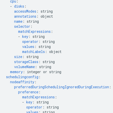
cpu
:
-
disks
:
accessModes
:
string
annotations
:
object
name
:
string
selector
:
matchExpressions
:
-
key
:
string
operator
:
string
values
:
string
matchLabels
:
object
size
:
string
storageClass
:
string
volumeName
:
string
memory
:
integer or string
schedulingconfig
:
nodeaffinity
:
preferredDuringSchedulingIgnoredDuringExecution
:
preference
:
matchExpressions
:
-
key
:
string
operator
:
string
values
:
string