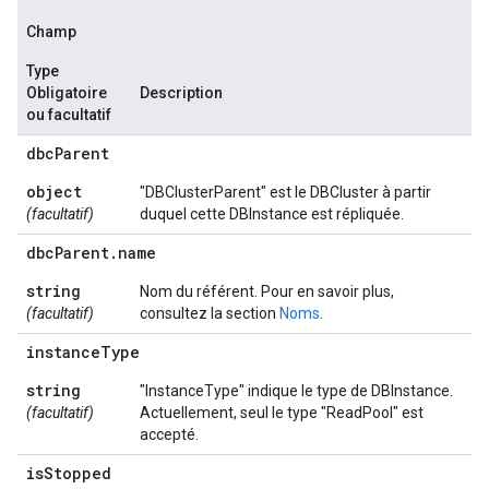
Champ
Type
Obligatoire
Description
ou facultatif
dbc
Parent
object
"DBClusterParent" est le DBCluster à partir
(facultatif)
duquel cette DBInstance est répliquée.
dbc
Parent
.
name
string
Nom du référent. Pour en savoir plus,
(facultatif)
consultez la section
Noms
.
instance
Type
string
"InstanceType" indique le type de DBInstance.
(facultatif)
Actuellement, seul le type "ReadPool" est
accepté.
is
Stopped