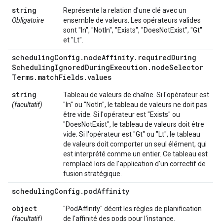
string
Représente la relation d'une clé avec un
Obligatoire
ensemble de valeurs. Les opérateurs valides
sont "In", "NotIn", "Exists", "DoesNotExist", "Gt"
et "Lt".
scheduling
Config
.
node
Affinity
.
required
During
Scheduling
Ignored
During
Execution
.
node
Selector
Terms
.
match
Fields
.
values
string
Tableau de valeurs de chaîne. Si l'opérateur est
(facultatif)
"In" ou "NotIn", le tableau de valeurs ne doit pas
être vide. Si l'opérateur est "Exists" ou
"DoesNotExist", le tableau de valeurs doit être
vide. Si l'opérateur est "Gt" ou "Lt", le tableau
de valeurs doit comporter un seul élément, qui
est interprété comme un entier. Ce tableau est
remplacé lors de l'application d'un correctif de
fusion stratégique.
scheduling
Config
.
pod
Affinity
object
"PodAffinity" décrit les règles de planification
(facultatif)
de l'affinité des pods pour l'instance.