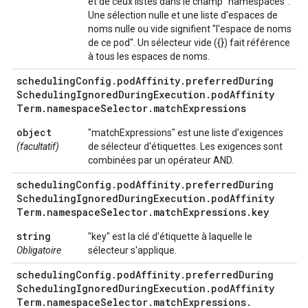
et de ceux listés dans le champ "namespaces".
Une sélection nulle et une liste d'espaces de
noms nulle ou vide signifient "l'espace de noms
de ce pod". Un sélecteur vide ({}) fait référence
à tous les espaces de noms.
scheduling
Config
.
pod
Affinity
.
preferred
During
Scheduling
Ignored
During
Execution
.
pod
Affinity
Term
.
namespace
Selector
.
match
Expressions
object
"matchExpressions" est une liste d'exigences
(facultatif)
de sélecteur d'étiquettes. Les exigences sont
combinées par un opérateur AND.
scheduling
Config
.
pod
Affinity
.
preferred
During
Scheduling
Ignored
During
Execution
.
pod
Affinity
Term
.
namespace
Selector
.
match
Expressions
.
key
string
"key" est la clé d'étiquette à laquelle le
Obligatoire
sélecteur s'applique.
scheduling
Config
.
pod
Affinity
.
preferred
During
Scheduling
Ignored
During
Execution
.
pod
Affinity
Term
.
namespace
Selector
.
match
Expressions
.