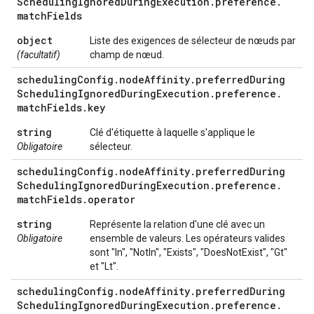
Scheduling
Ignored
During
Execution
.
preference
.
match
Fields
object
Liste des exigences de sélecteur de nœuds par
(facultatif)
champ de nœud.
scheduling
Config
.
node
Affinity
.
preferred
During
Scheduling
Ignored
During
Execution
.
preference
.
match
Fields
.
key
string
Clé d'étiquette à laquelle s'applique le
Obligatoire
sélecteur.
scheduling
Config
.
node
Affinity
.
preferred
During
Scheduling
Ignored
During
Execution
.
preference
.
match
Fields
.
operator
string
Représente la relation d'une clé avec un
Obligatoire
ensemble de valeurs. Les opérateurs valides
sont "In", "NotIn", "Exists", "DoesNotExist", "Gt"
et "Lt".
scheduling
Config
.
node
Affinity
.
preferred
During
Scheduling
Ignored
During
Execution
.
preference
.