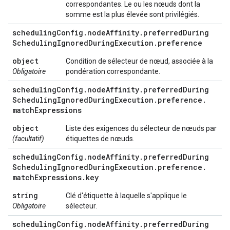
correspondantes. Le ou les nœuds dont la
somme est la plus élevée sont privilégiés.
scheduling
Config
.
node
Affinity
.
preferred
During
Scheduling
Ignored
During
Execution
.
preference
object
Condition de sélecteur de nœud, associée à la
Obligatoire
pondération correspondante.
scheduling
Config
.
node
Affinity
.
preferred
During
Scheduling
Ignored
During
Execution
.
preference
.
match
Expressions
object
Liste des exigences du sélecteur de nœuds par
(facultatif)
étiquettes de nœuds.
scheduling
Config
.
node
Affinity
.
preferred
During
Scheduling
Ignored
During
Execution
.
preference
.
match
Expressions
.
key
string
Clé d'étiquette à laquelle s'applique le
Obligatoire
sélecteur.
scheduling
Config
.
node
Affinity
.
preferred
During