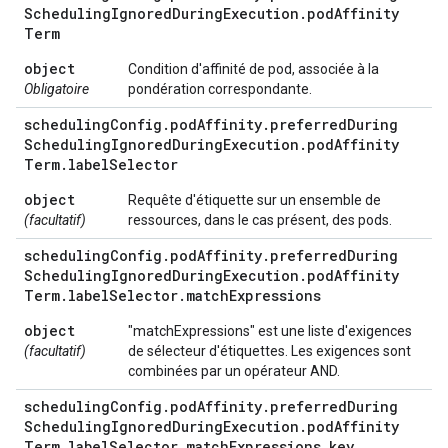
Scheduling
Ignored
During
Execution
.
pod
Affinity
Term
object
Condition d'affinité de pod, associée à la
Obligatoire
pondération correspondante.
scheduling
Config
.
pod
Affinity
.
preferred
During
Scheduling
Ignored
During
Execution
.
pod
Affinity
Term
.
label
Selector
object
Requête d'étiquette sur un ensemble de
(facultatif)
ressources, dans le cas présent, des pods.
scheduling
Config
.
pod
Affinity
.
preferred
During
Scheduling
Ignored
During
Execution
.
pod
Affinity
Term
.
label
Selector
.
match
Expressions
object
"matchExpressions" est une liste d'exigences
(facultatif)
de sélecteur d'étiquettes. Les exigences sont
combinées par un opérateur AND.
scheduling
Config
.
pod
Affinity
.
preferred
During
Scheduling
Ignored
During
Execution
.
pod
Affinity
Term
.
label
Selector
.
match
Expressions
.
key