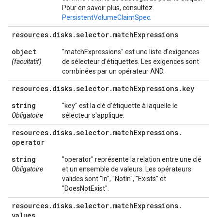
Pour en savoir plus, consultez
PersistentVolumeClaimSpec
.
resources
.
disks
.
selector
.
match
Expressions
object
"matchExpressions" est une liste d'exigences
(facultatif)
de sélecteur d'étiquettes. Les exigences sont
combinées par un opérateur AND.
resources
.
disks
.
selector
.
match
Expressions
.
key
string
"key" est la clé d'étiquette à laquelle le
Obligatoire
sélecteur s'applique.
resources
.
disks
.
selector
.
match
Expressions
.
operator
string
"operator" représente la relation entre une clé
Obligatoire
et un ensemble de valeurs. Les opérateurs
valides sont "In", "NotIn", "Exists" et
"DoesNotExist".
resources
.
disks
.
selector
.
match
Expressions
.
values