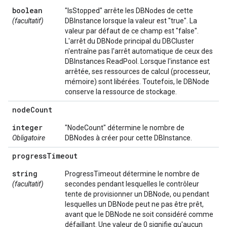
boolean
"IsStopped" arrête les DBNodes de cette
(facultatif)
DBInstance lorsque la valeur est "true". La
valeur par défaut de ce champ est "false".
L'arrêt du DBNode principal du DBCluster
n'entraîne pas l'arrêt automatique de ceux des
DBInstances ReadPool. Lorsque l'instance est
arrêtée, ses ressources de calcul (processeur,
mémoire) sont libérées. Toutefois, le DBNode
conserve la ressource de stockage.
node
Count
integer
"NodeCount" détermine le nombre de
Obligatoire
DBNodes à créer pour cette DBInstance.
progress
Timeout
string
ProgressTimeout détermine le nombre de
(facultatif)
secondes pendant lesquelles le contrôleur
tente de provisionner un DBNode, ou pendant
lesquelles un DBNode peut ne pas être prêt,
avant que le DBNode ne soit considéré comme
défaillant. Une valeur de 0 signifie qu'aucun