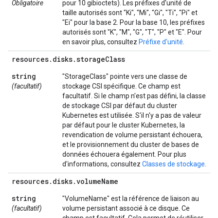
Obligatoire
pour 10 gibioctets). Les préfixes d'unité de
taille autorisés sont "Ki", "Mi", "Gi", "Ti", "Pi" et
"Ei" pour la base 2. Pour la base 10, les préfixes
autorisés sont "K", "M", "G", "T", "P" et "E". Pour
en savoir plus, consultez
Préfixe d'unité
.
resources
.
disks
.
storage
Class
string
"StorageClass" pointe vers une classe de
(facultatif)
stockage CSI spécifique. Ce champ est
facultatif. Si le champ n'est pas défini, la classe
de stockage CSI par défaut du cluster
Kubernetes est utilisée. S'il n'y a pas de valeur
par défaut pour le cluster Kubernetes, la
revendication de volume persistant échouera,
et le provisionnement du cluster de bases de
données échouera également. Pour plus
d'informations, consultez
Classes de stockage
.
resources
.
disks
.
volume
Name
string
"VolumeName" est la référence de liaison au
(facultatif)
volume persistant associé à ce disque. Ce