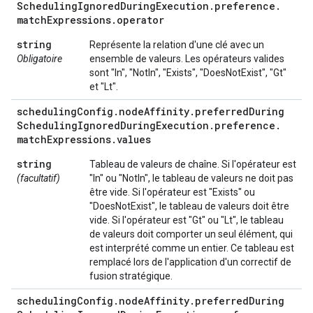
Scheduling
Ignored
During
Execution
.
preference
.
match
Expressions
.
operator
string
Représente la relation d'une clé avec un
Obligatoire
ensemble de valeurs. Les opérateurs valides
sont "In", "NotIn", "Exists", "DoesNotExist", "Gt"
et "Lt".
scheduling
Config
.
node
Affinity
.
preferred
During
Scheduling
Ignored
During
Execution
.
preference
.
match
Expressions
.
values
string
Tableau de valeurs de chaîne. Si l'opérateur est
(facultatif)
"In" ou "NotIn", le tableau de valeurs ne doit pas
être vide. Si l'opérateur est "Exists" ou
"DoesNotExist", le tableau de valeurs doit être
vide. Si l'opérateur est "Gt" ou "Lt", le tableau
de valeurs doit comporter un seul élément, qui
est interprété comme un entier. Ce tableau est
remplacé lors de l'application d'un correctif de
fusion stratégique.
scheduling
Config
.
node
Affinity
.
preferred
During