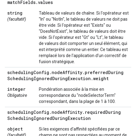
match
Fields
.
values
string
Tableau de valeurs de chaîne. Si l'opérateur est
(facultatif)
"In" ou "NotIn", le tableau de valeurs ne doit pas
être vide. Si l'opérateur est "Exists" ou
"DoesNotExist", le tableau de valeurs doit être
vide. Si l'opérateur est "Gt" ou "Lt", le tableau
de valeurs doit comporter un seul élément, qui
est interprété comme un entier. Ce tableau est
remplacé lors de l'application d'un correctif de
fusion stratégique.
scheduling
Config
.
node
Affinity
.
preferred
During
Scheduling
Ignored
During
Execution
.
weight
integer
Pondération associée à la mise en
Obligatoire
correspondance du "nodeSelectorTerm"
correspondant, dans la plage de 1 à 100.
scheduling
Config
.
node
Affinity
.
required
During
Scheduling
Ignored
During
Execution
object
Si les exigences d'affinité spécifiées par ce
(facultatif)
champ ne sont pas respectées au moment de