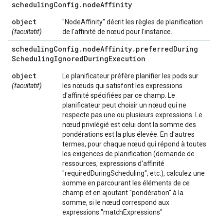
scheduling
Config
.
node
Affinity
object
"NodeAffinity" décrit les règles de planification
(facultatif)
de l'affinité de nœud pour l'instance.
scheduling
Config
.
node
Affinity
.
preferred
During
Scheduling
Ignored
During
Execution
object
Le planificateur préfère planifier les pods sur
(facultatif)
les nœuds qui satisfont les expressions
d'affinité spécifiées par ce champ. Le
planificateur peut choisir un nœud qui ne
respecte pas une ou plusieurs expressions. Le
nœud privilégié est celui dont la somme des
pondérations est la plus élevée. En d'autres
termes, pour chaque nœud qui répond à toutes
les exigences de planification (demande de
ressources, expressions d'affinité
"requiredDuringScheduling", etc.), calculez une
somme en parcourant les éléments de ce
champ et en ajoutant "pondération" à la
somme, si le nœud correspond aux
expressions "matchExpressions"