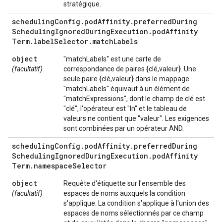
stratégique.
scheduling
Config
.
pod
Affinity
.
preferred
During
Scheduling
Ignored
During
Execution
.
pod
Affinity
Term
.
label
Selector
.
match
Labels
object
"matchLabels" est une carte de
(facultatif)
correspondance de paires {clé,valeur}. Une
seule paire {clé,valeur} dans le mappage
"matchLabels" équivaut à un élément de
"matchExpressions", dont le champ de clé est
"clé", l'opérateur est "In" et le tableau de
valeurs ne contient que "valeur". Les exigences
sont combinées par un opérateur AND.
scheduling
Config
.
pod
Affinity
.
preferred
During
Scheduling
Ignored
During
Execution
.
pod
Affinity
Term
.
namespace
Selector
object
Requête d'étiquette sur l'ensemble des
(facultatif)
espaces de noms auxquels la condition
s'applique. La condition s'applique à l'union des
espaces de noms sélectionnés par ce champ