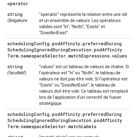
operator
string
"operator" représente la relation entre une clé
Obligatoire
et un ensemble de valeurs. Les opérateurs
valides sont "In", "NotIn", "Exists" et
"DoesNotExist".
scheduling
Config
.
pod
Affinity
.
preferred
During
Scheduling
Ignored
During
Execution
.
pod
Affinity
Term
.
namespace
Selector
.
match
Expressions
.
values
string
"values" est un tableau de valeurs de chaîne. Si
(facultatif)
l'opérateur est "In" ou "NotIn", le tableau de
valeurs ne doit pas être vide. Si l'opérateur est
"Exists" ou "DoesNotExist", le tableau de
valeurs doit être vide. Ce tableau est remplacé
lors de l'application d'un correctif de fusion
stratégique.
scheduling
Config
.
pod
Affinity
.
preferred
During
Scheduling
Ignored
During
Execution
.
pod
Affinity
Term
.
namespace
Selector
.
match
Labels