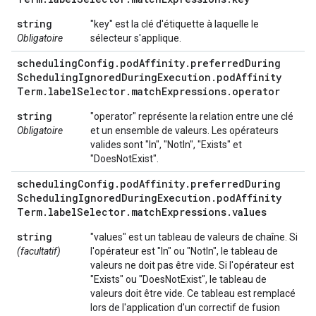
string
"key" est la clé d'étiquette à laquelle le
Obligatoire
sélecteur s'applique.
scheduling
Config
.
pod
Affinity
.
preferred
During
Scheduling
Ignored
During
Execution
.
pod
Affinity
Term
.
label
Selector
.
match
Expressions
.
operator
string
"operator" représente la relation entre une clé
Obligatoire
et un ensemble de valeurs. Les opérateurs
valides sont "In", "NotIn", "Exists" et
"DoesNotExist".
scheduling
Config
.
pod
Affinity
.
preferred
During
Scheduling
Ignored
During
Execution
.
pod
Affinity
Term
.
label
Selector
.
match
Expressions
.
values
string
"values" est un tableau de valeurs de chaîne. Si
(facultatif)
l'opérateur est "In" ou "NotIn", le tableau de
valeurs ne doit pas être vide. Si l'opérateur est
"Exists" ou "DoesNotExist", le tableau de
valeurs doit être vide. Ce tableau est remplacé
lors de l'application d'un correctif de fusion