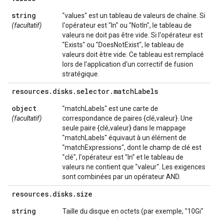
string
"values" est un tableau de valeurs de chaîne. Si
(facultatif)
l'opérateur est "In" ou "NotIn", le tableau de
valeurs ne doit pas être vide. Si l'opérateur est
"Exists" ou "DoesNotExist", le tableau de
valeurs doit être vide. Ce tableau est remplacé
lors de l'application d'un correctif de fusion
stratégique.
resources
.
disks
.
selector
.
match
Labels
object
"matchLabels" est une carte de
(facultatif)
correspondance de paires {clé,valeur}. Une
seule paire {clé,valeur} dans le mappage
"matchLabels" équivaut à un élément de
"matchExpressions", dont le champ de clé est
"clé", l'opérateur est "In" et le tableau de
valeurs ne contient que "valeur". Les exigences
sont combinées par un opérateur AND.
resources
.
disks
.
size
string
Taille du disque en octets (par exemple, "10Gi"