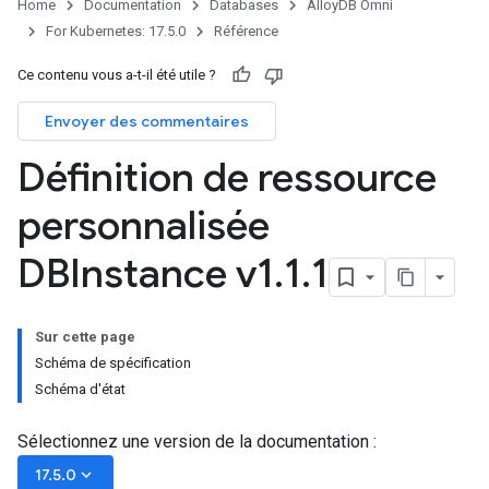
Home
Documentation
Databases
AlloyDB Omni
For Kubernetes: 17.5.0
Référence
Ce contenu vous a-t-il été utile ?
Envoyer des commentaires
Définition de ressource
personnalisée
DBInstance v1
.
1
.
1
Sur cette page
Schéma de spécification
Schéma d'état
Sélectionnez une version de la documentation :
keyboard_arrow_down
17.5.0