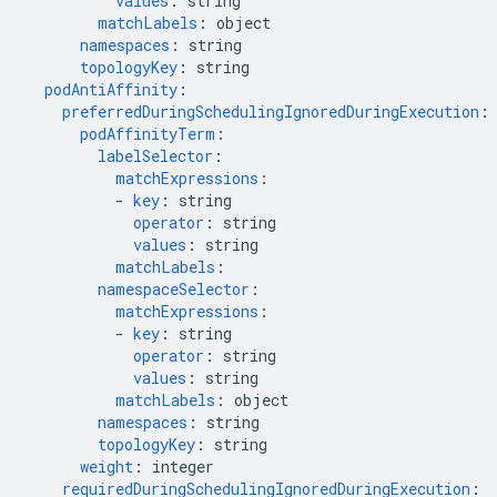
values
:
string
matchLabels
:
object
namespaces
:
string
topologyKey
:
string
podAntiAffinity
:
preferredDuringSchedulingIgnoredDuringExecution
:
podAffinityTerm
:
labelSelector
:
matchExpressions
:
-
key
:
string
operator
:
string
values
:
string
matchLabels
:
namespaceSelector
:
matchExpressions
:
-
key
:
string
operator
:
string
values
:
string
matchLabels
:
object
namespaces
:
string
topologyKey
:
string
weight
:
integer
requiredDuringSchedulingIgnoredDuringExecution
: