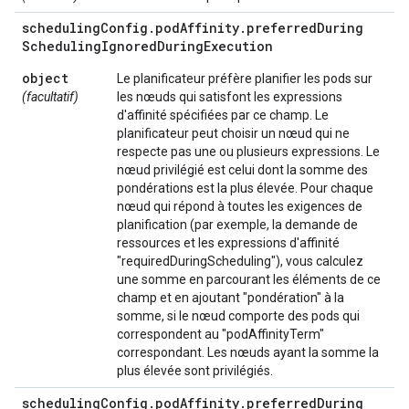
scheduling
Config
.
pod
Affinity
.
preferred
During
Scheduling
Ignored
During
Execution
object
Le planificateur préfère planifier les pods sur
(facultatif)
les nœuds qui satisfont les expressions
d'affinité spécifiées par ce champ. Le
planificateur peut choisir un nœud qui ne
respecte pas une ou plusieurs expressions. Le
nœud privilégié est celui dont la somme des
pondérations est la plus élevée. Pour chaque
nœud qui répond à toutes les exigences de
planification (par exemple, la demande de
ressources et les expressions d'affinité
"requiredDuringScheduling"), vous calculez
une somme en parcourant les éléments de ce
champ et en ajoutant "pondération" à la
somme, si le nœud comporte des pods qui
correspondent au "podAffinityTerm"
correspondant. Les nœuds ayant la somme la
plus élevée sont privilégiés.
scheduling
Config
.
pod
Affinity
.
preferred
During