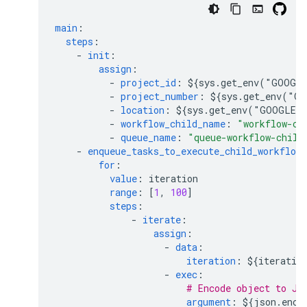
main
:
steps
:
-
init
:
assign
:
-
project_id
:
${sys.get_env("GOOGL
-
project_number
:
${sys.get_env("G
-
location
:
${sys.get_env("GOOGLE_
-
workflow_child_name
:
"workflow-ch
-
queue_name
:
"queue-workflow-child
-
enqueue_tasks_to_execute_child_workflow
for
:
value
:
iteration
range
:
[
1
,
100
]
steps
:
-
iterate
:
assign
:
-
data
:
iteration
:
${iteratio
-
exec
:
# Encode object to JS
argument
:
${json.enco