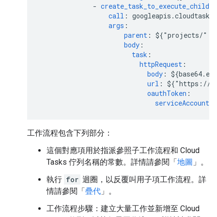
-
create_task_to_execute_child_w
call
:
googleapis.cloudtasks
args
:
parent
:
${"projects/" +
body
:
task
:
httpRequest
:
body
:
${base64.en
url
:
${"https://w
oauthToken
:
serviceAccountE
工作流程包含下列部分：
這個對應項用於指派參照子工作流程和 Cloud
Tasks 佇列名稱的常數。詳情請參閱「
地圖
」。
執行
for
迴圈，以反覆叫用子項工作流程。詳
情請參閱「
疊代
」。
工作流程步驟：建立大量工作並新增至 Cloud