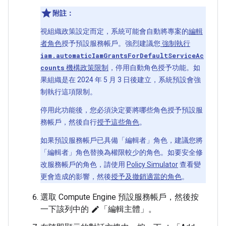
附註：
視組織政策設定而定，系統可能會自動將專案的
編輯
者角色
授予預設服務帳戶。強烈建議您
強制執行
iam.automaticIamGrantsForDefaultServiceAc
counts
機構政策限制
，停用自動角色授予功能。如
果組織是在 2024 年 5 月 3 日後建立，系統預設會強
制執行這項限制。
停用此功能後，您必須決定要將哪些角色授予預設服
務帳戶，然後自行
授予這些角色
。
如果預設服務帳戶已具備「編輯者」角色，建議您將
「編輯者」角色替換為權限較少的角色。如要安全修
改服務帳戶的角色，請使用
Policy Simulator
查看變
更會造成的影響，然後
授予及撤銷適當的角色
。
選取 Compute Engine 預設服務帳戶，然後按
一下該列中的
「編輯主體」
。
edit