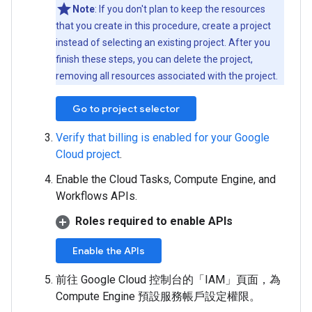
Note
: If you don't plan to keep the resources
that you create in this procedure, create a project
instead of selecting an existing project. After you
finish these steps, you can delete the project,
removing all resources associated with the project.
Go to project selector
Verify that billing is enabled for your Google
Cloud project
.
Enable the Cloud Tasks, Compute Engine, and
Workflows APIs.
Roles required to enable APIs
Enable the APIs
前往 Google Cloud 控制台的「IAM」
頁面，為
Compute Engine 預設服務帳戶設定權限。