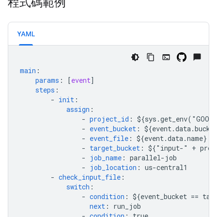
程式碼範例
YAML
main
:
params
:
[
event
]
steps
:
-
init
:
assign
:
-
project_id
:
${sys.get_env("GOOG
-
event_bucket
:
${event.data.bucke
-
event_file
:
${event.data.name}
-
target_bucket
:
${"input-" + proj
-
job_name
:
parallel-job
-
job_location
:
us-central1
-
check_input_file
:
switch
:
-
condition
:
${event_bucket == tar
next
:
run_job
-
condition
:
true