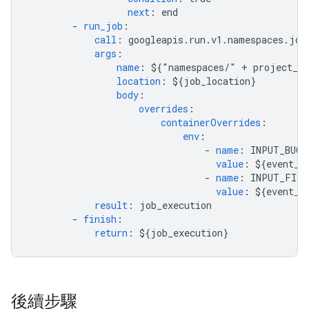
next
:
end
-
run_job
:
call
:
googleapis.run.v1.namespaces.job
args
:
name
:
${"namespaces/" + project_i
location
:
${job_location}
body
:
overrides
:
containerOverrides
:
env
:
-
name
:
INPUT_BUCK
value
:
${event_b
-
name
:
INPUT_FILE
value
:
${event_f
result
:
job_execution
-
finish
:
return
:
${job_execution}
後續步驟