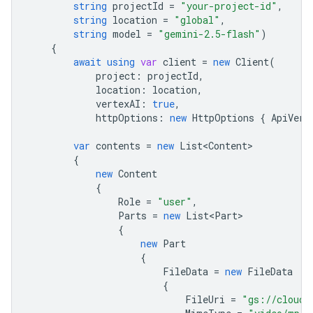
string
projectId
=
"your-project-id"
,
string
location
=
"global"
,
string
model
=
"gemini-2.5-flash"
)
{
await
using
var
client
=
new
Client
(
project
:
projectId
,
location
:
location
,
vertexAI
:
true
,
httpOptions
:
new
HttpOptions
{
ApiVers
var
contents
=
new
List<Content>
{
new
Content
{
Role
=
"user"
,
Parts
=
new
List<Part>
{
new
Part
{
FileData
=
new
FileData
{
FileUri
=
"gs://cloud-