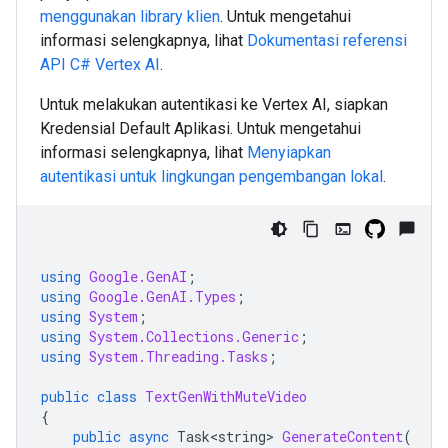
menggunakan library klien
. Untuk mengetahui
informasi selengkapnya, lihat
Dokumentasi referensi
API
C#
Vertex AI
.
Untuk melakukan autentikasi ke Vertex AI, siapkan
Kredensial Default Aplikasi. Untuk mengetahui
informasi selengkapnya, lihat
Menyiapkan
autentikasi untuk lingkungan pengembangan lokal
.
using
Google.GenAI
;
using
Google.GenAI.Types
;
using
System
;
using
System.Collections.Generic
;
using
System.Threading.Tasks
;
public
class
TextGenWithMuteVideo
{
public
async
Task<string>
GenerateContent
(