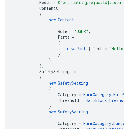
Model
=
$"projects/{projectId}/locatio
Contents
=
{
new
Content
{
Role
=
"USER"
,
Parts
=
{
new
Part
{
Text
=
"Hello!"
}
}
},
SafetySettings
=
{
new
SafetySetting
{
Category
=
HarmCategory
.
HateSp
Threshold
=
HarmBlockThreshold
},
new
SafetySetting
{
Category
=
HarmCategory
.
Danger