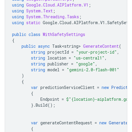
using
Google.Cloud.AIPlatform.V1
;
using
System.Text
;
using
System.Threading.Tasks
;
using
static
Google
.
Cloud
.
AIPlatform
.
V1
.
SafetySett
public
class
WithSafetySettings
{
public
async
Task<string>
GenerateContent
(
string
projectId
=
"your-project-id"
,
string
location
=
"us-central1"
,
string
publisher
=
"google"
,
string
model
=
"gemini-2.0-flash-001"
)
{
var
predictionServiceClient
=
new
Predicti
{
Endpoint
=
$"{location}-aiplatform.goo
}.
Build
();
var
generateContentRequest
=
new
GenerateC
{