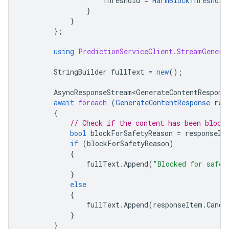
Threshold
=
HarmBlockThreshold
}
}
};
using
PredictionServiceClient.StreamGenera
StringBuilder
fullText
=
new
();
AsyncResponseStream<GenerateContentRespons
await
foreach
(
GenerateContentResponse
res
{
// Check if the content has been block
bool
blockForSafetyReason
=
responseIt
if
(
blockForSafetyReason
)
{
fullText
.
Append
(
"Blocked for safet
}
else
{
fullText
.
Append
(
responseItem
.
Candi
}
}