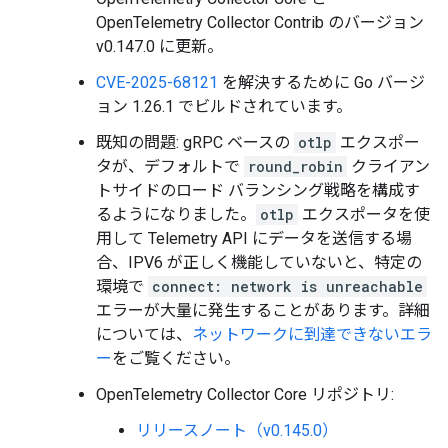
OpenTelemetry Collector Contrib のバージョン
v0.147.0 に更新。
CVE-2025-68121
を解決するために Go バージ
ョン 1.26.1 でビルドされています。
既知の問題: gRPC ベースの
otlp
エクスポー
タが、デフォルトで
round_robin
クライアン
トサイドのロード バランシング戦略を構成す
るようになりました。
otlp
エクスポータを使
用して Telemetry API にデータを送信する場
合、IPV6 が正しく機能していないと、特定の
環境で
connect: network is unreachable
エラーが大量に発生することがあります。詳細
については、
ネットワークに到達できないエラ
ー
をご覧ください。
OpenTelemetry Collector Core リポジトリ:
リリースノート（v0.145.0）