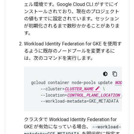
ェル環境です。Google Cloud CLI がすでにイ
ンストールされており、現在のプロジェクト
の値もすでに設定されています。セッション
が初期化されるまで数秒かかることがありま
す。
Workload Identity Federation for GKE を使用す
るように既存のノードプールを変更するに
は、次のコマンドを実行します。
gcloud
container
node-pools
update
NODEPOOL
--cluster
=
CLUSTER_NAME
\
--location
=
CONTROL_PLANE_LOCATION
\
--workload-metadata
=
クラスタで Workload Identity Federation for
GKE が有効になっている場合、
--workload-
metadata=GCE_METADATA
を明示的に指定す