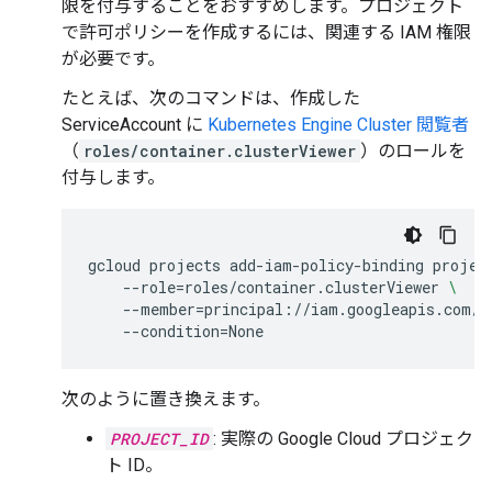
限を付与することをおすすめします。プロジェクト
で許可ポリシーを作成するには、関連する IAM 権限
が必要です。
たとえば、次のコマンドは、作成した
ServiceAccount に
Kubernetes Engine Cluster 閲覧者
（
roles/container.clusterViewer
）のロールを
付与します。
gcloud
projects
add-iam-policy-binding
projec
--role
=
roles/container.clusterViewer
\
--member
=
principal://iam.googleapis.com/p
--condition
=
次のように置き換えます。
PROJECT_ID
: 実際の Google Cloud プロジェク
ト ID。