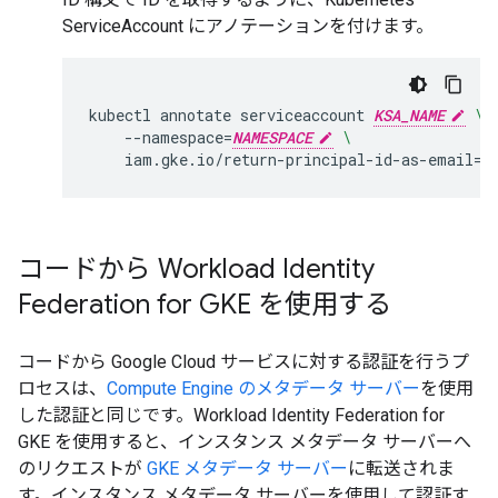
ServiceAccount にアノテーションを付けます。
kubectl
annotate
serviceaccount
KSA_NAME
\
--namespace
=
NAMESPACE
\
iam.gke.io/return-principal-id-as-email
=
"
コードから Workload Identity
Federation for GKE を使用する
コードから Google Cloud サービスに対する認証を行うプ
ロセスは、
Compute Engine のメタデータ サーバー
を使用
した認証と同じです。Workload Identity Federation for
GKE を使用すると、インスタンス メタデータ サーバーへ
のリクエストが
GKE メタデータ サーバー
に転送されま
す。インスタンス メタデータ サーバーを使用して認証す