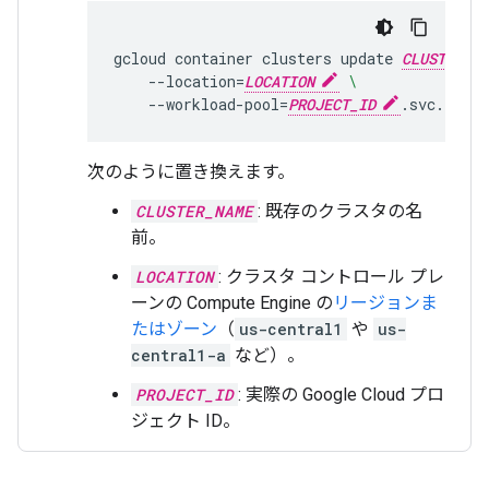
gcloud
container
clusters
update
CLUSTER_NA
--location
=
LOCATION
\
--workload-pool
=
PROJECT_ID
次のように置き換えます。
CLUSTER_NAME
: 既存のクラスタの名
前。
LOCATION
: クラスタ コントロール プレ
ーンの Compute Engine の
リージョンま
たはゾーン
（
us-central1
や
us-
central1-a
など）。
PROJECT_ID
: 実際の Google Cloud プロ
ジェクト ID。