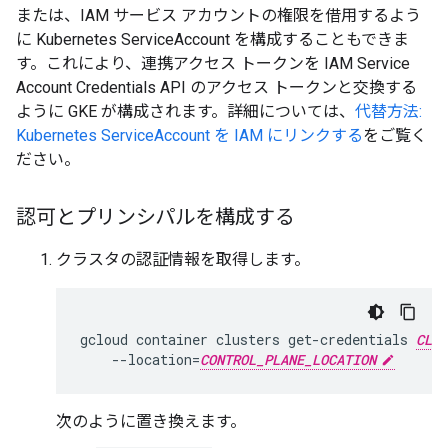
または、IAM サービス アカウントの権限を借用するよう
に Kubernetes ServiceAccount を構成することもできま
す。これにより、連携アクセス トークンを IAM Service
Account Credentials API のアクセス トークンと交換する
ように GKE が構成されます。詳細については、
代替方法:
Kubernetes ServiceAccount を IAM にリンクする
をご覧く
ださい。
認可とプリンシパルを構成する
クラスタの認証情報を取得します。
gcloud
container
clusters
get-credentials
CLUS
--location
=
CONTROL_PLANE_LOCATION
次のように置き換えます。