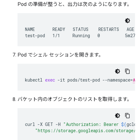
Pod の準備が整うと、出力は次のようになります。
NAME       READY   STATUS    RESTARTS   AGE

Pod でシェル セッションを開きます。
kubectl
exec
-it
pods/test-pod
--namespace
=
NA
バケット内のオブジェクトのリストを取得します。
curl
-X
GET
-H
"Authorization: Bearer 
$(
gclou
"https://storage.googleapis.com/storage/v