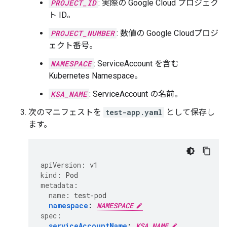
PROJECT_ID
: 実際の Google Cloud プロジェク
ト ID。
PROJECT_NUMBER
: 数値の Google Cloudプロジ
ェクト番号。
NAMESPACE
: ServiceAccount を含む
Kubernetes Namespace。
KSA_NAME
: ServiceAccount の名前。
次のマニフェストを
test-app.yaml
として保存し
ます。
apiVersion
:
v1
kind
:
Pod
metadata
:
name
:
test-pod
namespace
:
NAMESPACE
spec
:
serviceAccountName
:
KSA_NAME