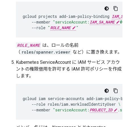
gcloud
projects
add-iam-policy-binding
IAM_SA
--member
"serviceAccount:
IAM_SA_NAME
@
IA
--role
"
ROLE_NAME
"
ROLE_NAME
は、ロールの名前
（
roles/spanner.viewer
など）に置き換えます。
Kubernetes ServiceAccount に IAM サービス アカウ
ントの権限借用を許可する IAM 許可ポリシーを作成
します。
gcloud
iam
service-accounts
add-iam-policy-bi
--role
roles/iam.workloadIdentityUser
\
--member
"serviceAccount:
PROJECT_ID
.svc