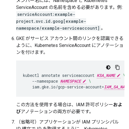
メンバー名には、Namespace と Kubernetes
ServiceAccount の名前を含める必要があります。例:
serviceAccount:example-
project.svc.id.goog[example-
namespace/example-serviceaccount]
。
GKE がサービス アカウント間のリンクを認識できる
ように、Kubernetes ServiceAccount にアノテーショ
ンを付けます。
kubectl
annotate
serviceaccount
KSA_NAME
\
--namespace
NAMESPACE
\
iam.gke.io/gcp-service-account
=
IAM_SA_NAM
この方法を使用する場合は、IAM 許可ポリシー
およ
び
アノテーションの両方が必要です。
（省略可）アプリケーションが IAM プリンシパル
ID 構文で ID を取得するように、Kubernetes