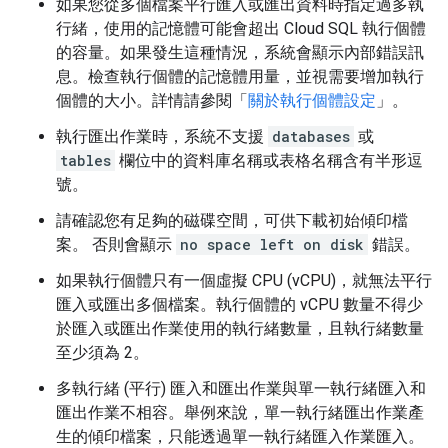
如果您從多個檔案平行匯入或匯出資料時指定過多執
行緒，使用的記憶體可能會超出 Cloud SQL 執行個體
的容量。如果發生這種情況，系統會顯示內部錯誤訊
息。檢查執行個體的記憶體用量，並視需要增加執行
個體的大小。詳情請參閱「
關於執行個體設定
」。
執行匯出作業時，系統不支援
databases
或
tables
欄位中的資料庫名稱或表格名稱含有半形逗
號。
請確認您有足夠的磁碟空間，可供下載初始傾印檔
案。 否則會顯示
no space left on disk
錯誤。
如果執行個體只有一個虛擬 CPU (vCPU)，就無法平行
匯入或匯出多個檔案。執行個體的 vCPU 數量不得少
於匯入或匯出作業使用的執行緒數量，且執行緒數量
至少須為 2。
多執行緒 (平行) 匯入和匯出作業與單一執行緒匯入和
匯出作業不相容。舉例來說，單一執行緒匯出作業產
生的傾印檔案，只能透過單一執行緒匯入作業匯入。