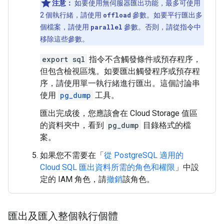
注意：
如要使用無伺服器匯出功能，最多可使用
2 個執行緒，請使用
offload
參數。如要平行匯出多
個檔案，請使用
parallel
參數。否則，請從指令中
移除這些參數。
export sql
指令不含觸發條件或預存程序，
但包含檢視區塊。如要匯出觸發程序或預存程
序，請使用單一執行緒進行匯出。這個討論串
使用
pg_dump
工具。
匯出完成後，您應該會在 Cloud Storage 值區
的資料夾中，看到
pg_dump
目錄格式的檔
案。
如果您不需要在「
從 PostgreSQL 適用的
Cloud SQL 匯出資料所需的角色和權限
」中設
定的 IAM 角色，請
撤銷
該角色。
匯出及匯入整個執行個體