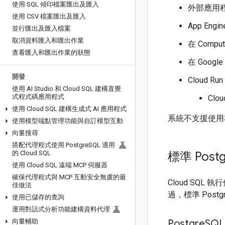
使用 SQL 傾印檔案匯出及匯入
外部應用
使用 CSV 檔案匯出及匯入
App Eng
並行匯出及匯入檔案
取消資料匯入和匯出作業
在 Comp
查看匯入和匯出作業的狀態
在 Googl
開發
Cloud Run
使用 AI Studio 和 Cloud SQL 建構直覺
式程式碼應用程式
Clo
使用 Cloud SQL 建構生成式 AI 應用程式
系統不支援使用私人
使用模型端點管理功能與自訂模型互動
向量搜尋
搭配代理程式使用 Postgre
SQL 適用
的 Cloud SQL
標準 Postg
使用 Cloud SQL 遠端 MCP 伺服器
確保代理程式與 MCP 互動安全無虞的最
Cloud SQL
佳做法
過，標準 Post
使用已儲存的查詢
運用對話式分析功能建構資料代理
向量輔助
Postgre
SQ