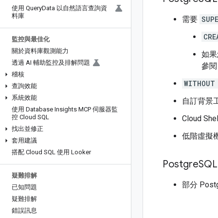
使用 Query
Data 以自然語言查詢資
料庫
需要
SUP
CRE
監控與最佳化
關於資料庫觀測能力
如果
透過 AI 輔助監控及排解問題
參閱
稽核
WITHOUT
查詢效能
系統效能
自訂背景
使用 Database Insights MCP 伺服器監
控 Cloud SQL
Cloud Sh
找出並修正
低階虛擬機器
套用建議
搭配 Cloud SQL 使用 Looker
Postgre
SQL
疑難排解
部分 Pos
已知問題
疑難排解
錯誤訊息