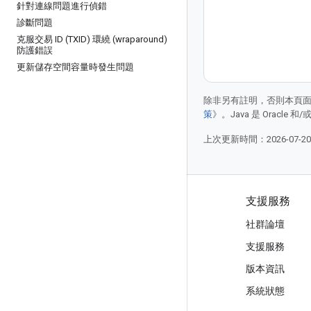
針對連線問題進行偵錯
診斷問題
克服交易 ID (TXID) 環繞 (wraparound)
防護錯誤
更新儲存空間容量時發生問題
除非另有註明，否則本頁
策
》。Java 是 Oracl
上次更新時間：2026-07-2
產品與定價
支援服務
查看所有產品/服務
社群論壇
Google Cloud 定價
支援服務
Google Cloud Marketplace
版本資訊
與銷售人員聯絡
系統狀態