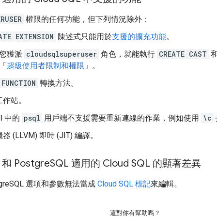
ERUSER
權限的任何功能，但下列情況除外：
ATE EXTENSION
陳述式只能用於
支援的擴充功能
。
您獲派
cloudsqlsuperuser
角色，就能執行
CREATE CAST
「
超級使用者限制和權限
」。
 FUNCTION
轉換方法。
工作站。
ell 中的
psql
用戶端不支援需要重新連線的作業，例如使用
\c
 (LLVM) 即時 (JIT) 編譯。
 和 Postgre
SQL 適用的 Cloud SQL 的顯著差異
tgreSQL 選項和參數無法當成
Cloud SQL 標記
來編輯。
這對你有幫助嗎？