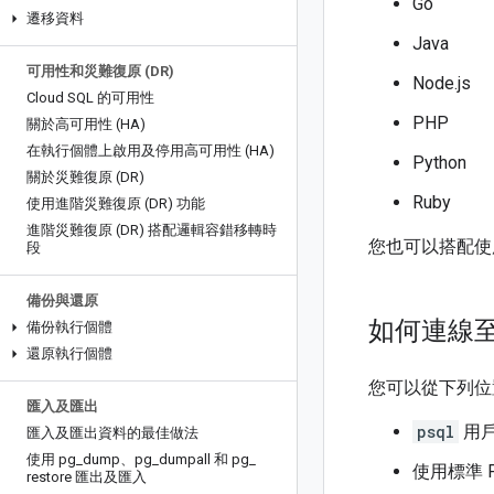
Go
遷移資料
Java
可用性和災難復原 (DR)
Node.js
Cloud SQL 的可用性
PHP
關於高可用性 (HA)
在執行個體上啟用及停用高可用性 (HA)
Python
關於災難復原 (DR)
Ruby
使用進階災難復原 (DR) 功能
進階災難復原 (DR) 搭配邏輯容錯移轉時
您也可以搭配使用標
段
備份與還原
如何連線至 P
備份執行個體
還原執行個體
您可以從下列位置連
匯入及匯出
psql
用
匯入及匯出資料的最佳做法
使用 pg
_
dump、pg
_
dumpall 和 pg
_
使用標準 
restore 匯出及匯入