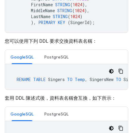
FirstName
STRING
(
1024
),
MiddleName
STRING
(
1024
),
LastName
STRING
(
1024
)
),
PRIMARY
KEY
(
SingerId
);
您可以使用下列 DDL 要求交換資料表名稱：
GoogleSQL
PostgreSQL
RENAME
TABLE
Singers
TO
Temp
,
SingersNew
TO
Sing
套用 DDL 陳述式後，資料表名稱會互換，如下所示：
GoogleSQL
PostgreSQL