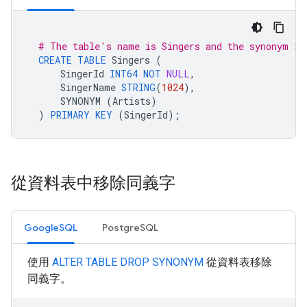
# The table's name is Singers and the synonym is
CREATE
TABLE
Singers
(
SingerId
INT64
NOT
NULL
,
SingerName
STRING
(
1024
),
SYNONYM
(
Artists
)
)
PRIMARY
KEY
(
SingerId
);
從資料表中移除同義字
GoogleSQL
PostgreSQL
使用
ALTER TABLE DROP SYNONYM
從資料表移除
同義字。