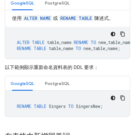
GoogleSQL
PostgreSQL
使用
ALTER NAME
或
RENAME TABLE
陳述式。
ALTER
TABLE
table_name
RENAME
TO
new_table_name
RENAME
TABLE
table_name
TO
new_table_name
;
以下範例顯示重新命名資料表的 DDL 要求：
GoogleSQL
PostgreSQL
RENAME
TABLE
Singers
TO
SingersNew
;