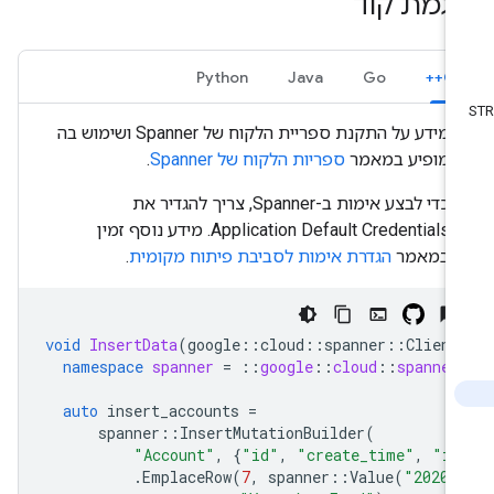
וגמת קוד
Python
Java
Go
C++
מידע על התקנת ספריית הלקוח של Spanner ושימוש בה
מופיע במאמר
ספריות הלקוח של Spanner
.
כדי לבצע אימות ב-Spanner, צריך להגדיר את
Application Default Credentials. מידע נוסף זמין
במאמר
הגדרת אימות לסביבת פיתוח מקומית
.
void
InsertData
(
google
::
cloud
::
spanner
::
Client
namespace
spanner
=
::
google
::
cloud
::
spanner
auto
insert_accounts
=
spanner
::
InsertMutationBuilder
(
"Account"
,
{
"id"
,
"create_time"
,
"is
.
EmplaceRow
(
7
,
spanner
::
Value
(
"2020-