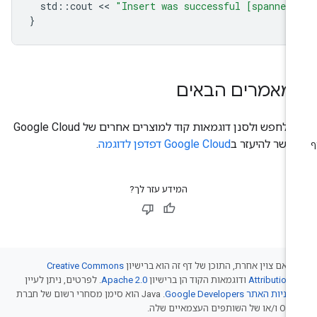
std
::
cout
 << 
"Insert was successful [spanner_
}
מאמרים הבאים
כדי לחפש ולסנן דוגמאות קוד למוצרים אחרים של Google Cloud
אפשר להיעזר ב
Google Cloud דפדפן לדוגמה
.
המידע עזר לך?
 אם צוין אחרת, התוכן של דף זה הוא ברישיון
Creative Commons
Attribution 
ודוגמאות הקוד הן ברישיון
Apache 2.0
. לפרטים, ניתן לעיין
יניות האתר Google Developers‏
.‏ Java הוא סימן מסחרי רשום של חברת
של השותפים העצמאיים שלה.