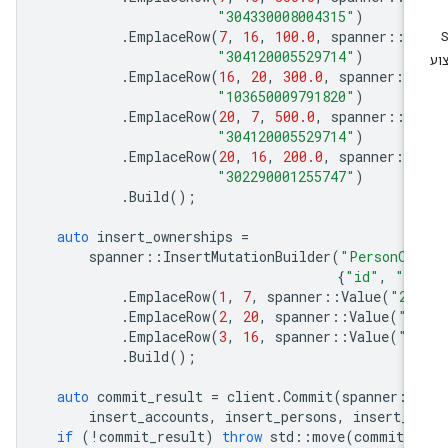
"304330008004315"
)
.
EmplaceRow
(
7
,
16
,
100.0
,
spanner
::
V
"304120005529714"
)
.
EmplaceRow
(
16
,
20
,
300.0
,
spanner
::
"103650009791820"
)
.
EmplaceRow
(
20
,
7
,
500.0
,
spanner
::
V
"304120005529714"
)
.
EmplaceRow
(
20
,
16
,
200.0
,
spanner
::
"302290001255747"
)
.
Build
();
auto
insert_ownerships
=
spanner
::
InsertMutationBuilder
(
"PersonOw
{
"id"
,
"ac
.
EmplaceRow
(
1
,
7
,
spanner
::
Value
(
"20
.
EmplaceRow
(
2
,
20
,
spanner
::
Value
(
"2
.
EmplaceRow
(
3
,
16
,
spanner
::
Value
(
"2
.
Build
();
auto
commit_result
=
client
.
Commit
(
spanner
::
insert_accounts
,
insert_persons
,
insert_t
if
(
!
commit_result
)
throw
std
::
move
(
commit_r