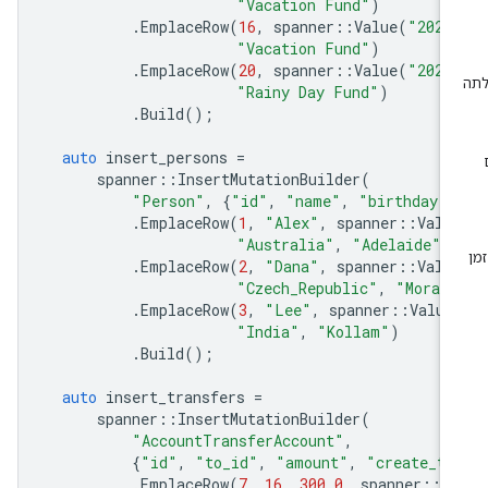
"Vacation Fund"
)
.
EmplaceRow
(
16
,
spanner
::
Value
(
"2020
"Vacation Fund"
)
.
EmplaceRow
(
20
,
spanner
::
Value
(
"2020
"Rainy Day Fund"
)
.
Build
();
auto
insert_persons
=
spanner
::
InsertMutationBuilder
(
"Person"
,
{
"id"
,
"name"
,
"birthday"
,
.
EmplaceRow
(
1
,
"Alex"
,
spanner
::
Valu
"Australia"
,
"Adelaide"
)
.
EmplaceRow
(
2
,
"Dana"
,
spanner
::
Valu
"Czech_Republic"
,
"Morav
.
EmplaceRow
(
3
,
"Lee"
,
spanner
::
Value
"India"
,
"Kollam"
)
.
Build
();
auto
insert_transfers
=
spanner
::
InsertMutationBuilder
(
"AccountTransferAccount"
,
{
"id"
,
"to_id"
,
"amount"
,
"create_ti
.
EmplaceRow
(
7
,
16
,
300.0
,
spanner
::
V