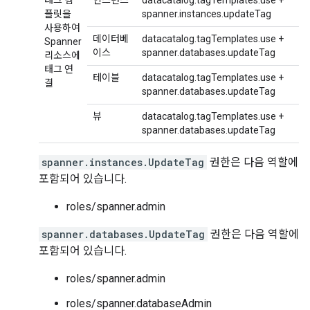
태그 템
인스턴스
datacatalog.tagTemplates.use +
플릿을
spanner.instances.updateTag
사용하여
데이터베
datacatalog.tagTemplates.use +
Spanner
이스
spanner.databases.updateTag
리소스에
태그 연
테이블
datacatalog.tagTemplates.use +
결
spanner.databases.updateTag
뷰
datacatalog.tagTemplates.use +
spanner.databases.updateTag
spanner.instances.UpdateTag
권한은 다음 역할에
포함되어 있습니다.
roles/spanner.admin
spanner.databases.UpdateTag
권한은 다음 역할에
포함되어 있습니다.
roles/spanner.admin
roles/spanner.databaseAdmin