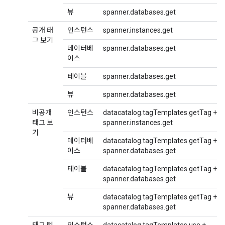
뷰
spanner.databases.get
공개 태
인스턴스
spanner.instances.get
그 보기
데이터베
spanner.databases.get
이스
테이블
spanner.databases.get
뷰
spanner.databases.get
비공개
인스턴스
datacatalog.tagTemplates.getTag +
태그 보
spanner.instances.get
기
데이터베
datacatalog.tagTemplates.getTag +
이스
spanner.databases.get
테이블
datacatalog.tagTemplates.getTag +
spanner.databases.get
뷰
datacatalog.tagTemplates.getTag +
spanner.databases.get