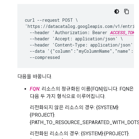
curl --request POST \

'https://datacatalog.googleapis.com/v1/entrie
  --header 'Authorization: Bearer 
ACCESS_TOKE
  --header 'Accept: application/json' \

  --header 'Content-Type: application/json' \

  --data '{"column":"myColumnName","name":"m
다음을 바꿉니다.
FQN
: 리소스의 정규화된 이름(FQN)입니다. FQN은
다음 두 가지 형식으로 이루어집니다.
리전화되지 않은 리소스의 경우: {SYSTEM}:
{PROJECT}.
{PATH_TO_RESOURCE_SEPARATED_WITH_DOTS
리전화된 리소스의 경우: {SYSTEM}:{PROJECT}.