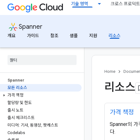
기술 영역
크로스 프로덕트
Spanner
개요
가이드
참조
샘플
지원
리소스
Home
Documen
Spanner
리소스
모든 리소스
가격 책정
할당량 및 한도
출시 노트
가격 책정
출시 체크리스트
Spanner의
미디어: 기사
,
동영상
,
팟캐스트
다.
Codelabs