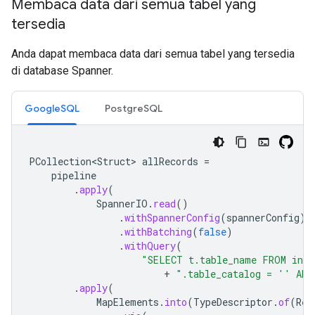
Membaca data dari semua tabel yang
tersedia
Anda dapat membaca data dari semua tabel yang tersedia
di database Spanner.
GoogleSQL
PostgreSQL
PCollection<Struct>
allRecords
=
pipeline
.
apply
(
SpannerIO
.
read
()
.
withSpannerConfig
(
spannerConfig
)
.
withBatching
(
false
)
.
withQuery
(
"SELECT t.table_name FROM info
+
".table_catalog = '' AND
.
apply
(
MapElements
.
into
(
TypeDescriptor
.
of
(
Rea