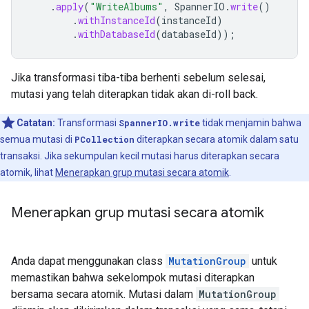
.
apply
(
"WriteAlbums"
,
SpannerIO
.
write
()
.
withInstanceId
(
instanceId
)
.
withDatabaseId
(
databaseId
));
Jika transformasi tiba-tiba berhenti sebelum selesai,
mutasi yang telah diterapkan tidak akan di-roll back.
Catatan:
Transformasi
SpannerIO.write
tidak menjamin bahwa
semua mutasi di
PCollection
diterapkan secara atomik dalam satu
transaksi. Jika sekumpulan kecil mutasi harus diterapkan secara
atomik, lihat
Menerapkan grup mutasi secara atomik
.
Menerapkan grup mutasi secara atomik
Anda dapat menggunakan class
MutationGroup
untuk
memastikan bahwa sekelompok mutasi diterapkan
bersama secara atomik. Mutasi dalam
MutationGroup