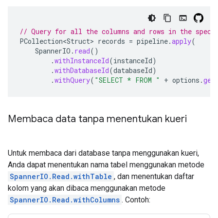
// Query for all the columns and rows in the speci
PCollection<Struct>
records
=
pipeline
.
apply
(
SpannerIO
.
read
()
.
withInstanceId
(
instanceId
)
.
withDatabaseId
(
databaseId
)
.
withQuery
(
"SELECT * FROM "
+
options
.
get
Membaca data tanpa menentukan kueri
Untuk membaca dari database tanpa menggunakan kueri,
Anda dapat menentukan nama tabel menggunakan metode
SpannerIO.Read.withTable
, dan menentukan daftar
kolom yang akan dibaca menggunakan metode
SpannerIO.Read.withColumns
. Contoh: