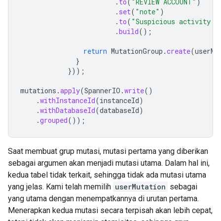
.
to
(
"REVIEW ACCOUNT"
)
.
set
(
"note"
)
.
to
(
"Suspicious activity d
.
build
();
return
MutationGroup
.
create
(
userMu
}
}));
mutations
.
apply
(
SpannerIO
.
write
()
.
withInstanceId
(
instanceId
)
.
withDatabaseId
(
databaseId
)
.
grouped
());
Saat membuat grup mutasi, mutasi pertama yang diberikan
sebagai argumen akan menjadi mutasi utama. Dalam hal ini,
kedua tabel tidak terkait, sehingga tidak ada mutasi utama
yang jelas. Kami telah memilih
userMutation
sebagai
yang utama dengan menempatkannya di urutan pertama.
Menerapkan kedua mutasi secara terpisah akan lebih cepat,