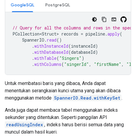
GoogleSQL
PostgreSQL
// Query for all the columns and rows in the speci
PCollection<Struct>
records
=
pipeline
.
apply
(
SpannerIO
.
read
()
.
withInstanceId
(
instanceId
)
.
withDatabaseId
(
databaseId
)
.
withTable
(
"Singers"
)
.
withColumns
(
"singerId"
,
"firstName"
,
"la
Untuk membatasi baris yang dibaca, Anda dapat
menentukan serangkaian kunci utama yang akan dibaca
menggunakan metode
SpannerIO.Read.withKeySet
.
Anda juga dapat membaca tabel menggunakan indeks
sekunder yang ditentukan. Seperti panggilan API
readUsingIndex
, indeks harus berisi semua data yang
muncul dalam hasil kueri.