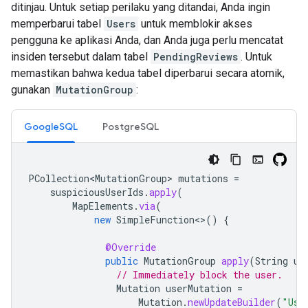
ditinjau. Untuk setiap perilaku yang ditandai, Anda ingin
memperbarui tabel
Users
untuk memblokir akses
pengguna ke aplikasi Anda, dan Anda juga perlu mencatat
insiden tersebut dalam tabel
PendingReviews
. Untuk
memastikan bahwa kedua tabel diperbarui secara atomik,
gunakan
MutationGroup
:
GoogleSQL
PostgreSQL
PCollection<MutationGroup>
mutations
=
suspiciousUserIds
.
apply
(
MapElements
.
via
(
new
SimpleFunction
<>
()
{
@Override
public
MutationGroup
apply
(
String
us
// Immediately block the user.
Mutation
userMutation
=
Mutation
.
newUpdateBuilder
(
"Use