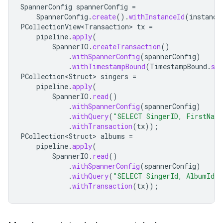
SpannerConfig
spannerConfig
=
SpannerConfig
.
create
().
withInstanceId
(
instance
PCollectionView<Transaction>
tx
=
pipeline
.
apply
(
SpannerIO
.
createTransaction
()
.
withSpannerConfig
(
spannerConfig
)
.
withTimestampBound
(
TimestampBound
.
str
PCollection<Struct>
singers
=
pipeline
.
apply
(
SpannerIO
.
read
()
.
withSpannerConfig
(
spannerConfig
)
.
withQuery
(
"SELECT SingerID, FirstNam
.
withTransaction
(
tx
));
PCollection<Struct>
albums
=
pipeline
.
apply
(
SpannerIO
.
read
()
.
withSpannerConfig
(
spannerConfig
)
.
withQuery
(
"SELECT SingerId, AlbumId,
.
withTransaction
(
tx
));