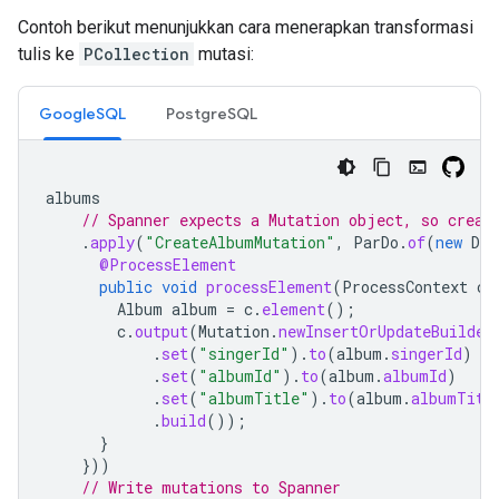
Contoh berikut menunjukkan cara menerapkan transformasi
tulis ke
PCollection
mutasi:
GoogleSQL
PostgreSQL
albums
// Spanner expects a Mutation object, so creat
.
apply
(
"CreateAlbumMutation"
,
ParDo
.
of
(
new
DoF
@ProcessElement
public
void
processElement
(
ProcessContext
c
)
Album
album
=
c
.
element
();
c
.
output
(
Mutation
.
newInsertOrUpdateBuilder
.
set
(
"singerId"
).
to
(
album
.
singerId
)
.
set
(
"albumId"
).
to
(
album
.
albumId
)
.
set
(
"albumTitle"
).
to
(
album
.
albumTitl
.
build
());
}
}))
// Write mutations to Spanner