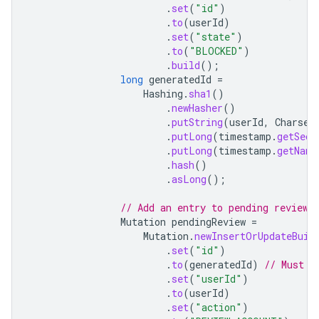
.
set
(
"id"
)
.
to
(
userId
)
.
set
(
"state"
)
.
to
(
"BLOCKED"
)
.
build
();
long
generatedId
=
Hashing
.
sha1
()
.
newHasher
()
.
putString
(
userId
,
Charset
.
putLong
(
timestamp
.
getSeco
.
putLong
(
timestamp
.
getNano
.
hash
()
.
asLong
();
// Add an entry to pending review 
Mutation
pendingReview
=
Mutation
.
newInsertOrUpdateBuil
.
set
(
"id"
)
.
to
(
generatedId
)
// Must b
.
set
(
"userId"
)
.
to
(
userId
)
.
set
(
"action"
)