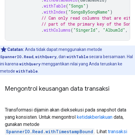
.
withTable
(
"Songs"
)
.
withIndex
(
"SongsBySongName"
)
// Can only read columns that are eith
// part of the primary key of the Song
.
withColumns
(
"SingerId"
,
"AlbumId"
,
"
Catatan:
Anda tidak dapat menggunakan metode
SpannerIO.Read
,
withQuery
, dan
withTable
secara bersamaan. Hal
ini karena
withQuery
menggantikan nilai yang Anda teruskan ke
metode
withTable
.
Mengontrol keusangan data transaksi
Transformasi dijamin akan dieksekusi pada snapshot data
yang konsisten. Untuk mengontrol
ketidakberlakuan
data,
gunakan metode
SpannerIO.Read.withTimestampBound
. Lihat
transaksi