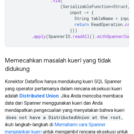
.
via
(
(
SerializableFunction<Struct
,
input
-
>
{
String
tableName
=
input
return
ReadOperation
.
cre
}))
.
apply
(
SpannerIO
.
readAll
().
withSpannerConf
Memecahkan masalah kueri yang tidak
didukung
Konektor Dataflow hanya mendukung kueri SQL Spanner
yang operator pertamanya dalam rencana eksekusi kueri
adalah
Distributed Union
. Jika Anda mencoba membaca
data dari Spanner menggunakan kueri dan Anda
mendapatkan pengecualian yang menyatakan bahwa kueri
does not have a DistributedUnion at the root
,
ikuti langkah-langkah di
Memahami cara Spanner
menjalankan kueri
untuk mengambil rencana eksekusi untuk