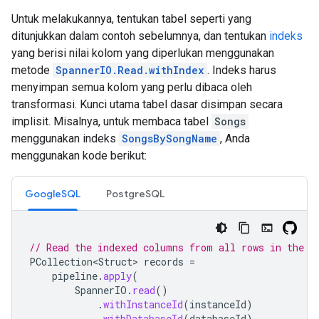
Untuk melakukannya, tentukan tabel seperti yang
ditunjukkan dalam contoh sebelumnya, dan tentukan
indeks
yang berisi nilai kolom yang diperlukan menggunakan
metode
SpannerIO.Read.withIndex
. Indeks harus
menyimpan semua kolom yang perlu dibaca oleh
transformasi. Kunci utama tabel dasar disimpan secara
implisit. Misalnya, untuk membaca tabel
Songs
menggunakan indeks
SongsBySongName
, Anda
menggunakan kode berikut:
GoogleSQL
PostgreSQL
// Read the indexed columns from all rows in the s
PCollection<Struct>
records
=
pipeline
.
apply
(
SpannerIO
.
read
()
.
withInstanceId
(
instanceId
)
.
withDatabaseId
(
databaseId
)