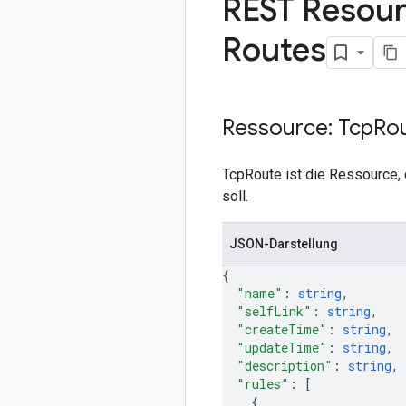
REST Resour
Routes
Ressource: Tcp
Ro
TcpRoute ist die Ressource, 
soll.
JSON-Darstellung
{
"name"
: 
string
,
"selfLink"
: 
string
,
"createTime"
: 
string
,
"updateTime"
: 
string
,
"description"
: 
string
,
"rules"
: 
[
{