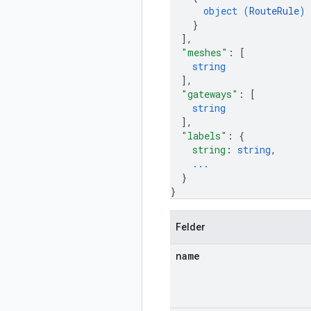
object (
RouteRule
)
}
]
,
"meshes"
: 
[
string
]
,
"gateways"
: 
[
string
]
,
"labels"
: 
{
string
: 
string
,
...
}
}
Felder
name