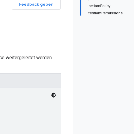
Feedback geben
setIamPolicy
testIamPermissions
ce weitergeleitet werden