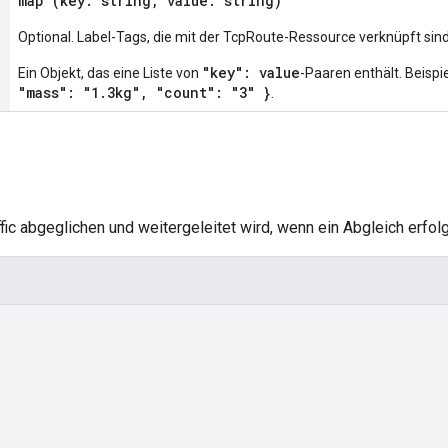
map (key: string, value: string)
Optional. Label-Tags, die mit der TcpRoute-Ressource verknüpft sind
"key": value
Ein Objekt, das eine Liste von
-Paaren enthält. Beispie
"mass": "1.3kg", "count": "3" }
.
ffic abgeglichen und weitergeleitet wird, wenn ein Abgleich erfolg