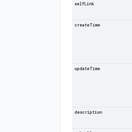
self
Link
create
Time
update
Time
description