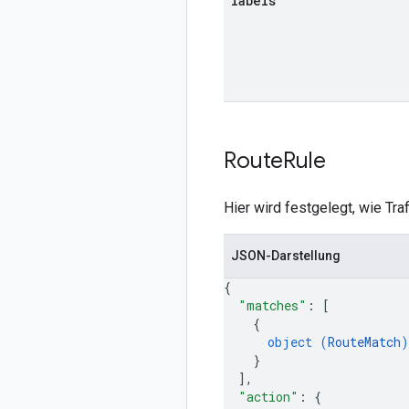
labels
Route
Rule
Hier wird festgelegt, wie Tra
JSON-Darstellung
{
"matches"
: 
[
{
object (
RouteMatch
)
}
]
,
"action"
: 
{