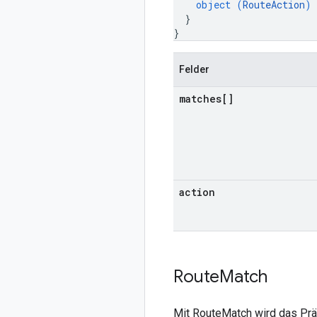
object (
RouteAction
)
}
}
Felder
matches[]
action
Route
Match
Mit RouteMatch wird das Präd