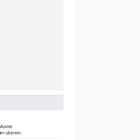
 Muster
e>
überein.