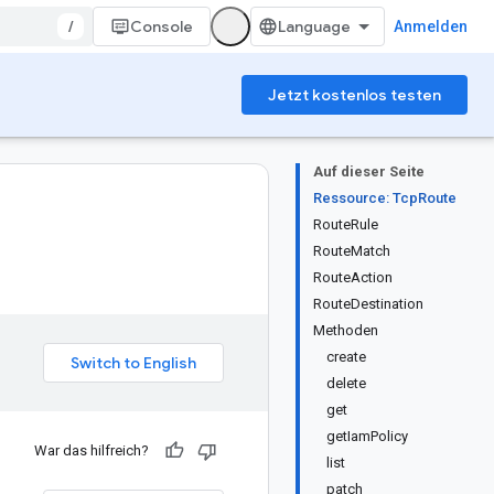
/
Console
Anmelden
Jetzt kostenlos testen
Auf dieser Seite
Ressource: TcpRoute
RouteRule
RouteMatch
RouteAction
RouteDestination
Methoden
create
delete
get
getIamPolicy
War das hilfreich?
list
patch