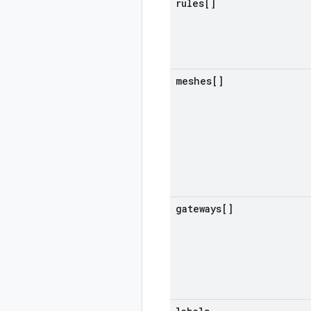
rules[]
meshes[]
gateways[]