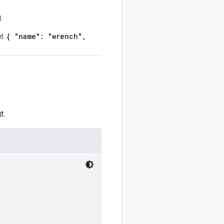
.
{ "name": "wrench",
l:
t.