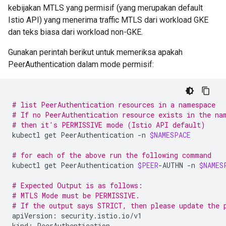
kebijakan MTLS yang permisif (yang merupakan default
Istio API) yang menerima traffic MTLS dari workload GKE
dan teks biasa dari workload non-GKE.
Gunakan perintah berikut untuk memeriksa apakah
PeerAuthentication dalam mode permisif:
# list PeerAuthentication resources in a namespace
# If no PeerAuthentication resource exists in the na
# then it's PERMISSIVE mode (Istio API default)
kubectl
get
PeerAuthentication
-n
$NAMESPACE
# for each of the above run the following command
kubectl
get
PeerAuthentication
$PEER
-AUTHN
-n
$NAMES
# Expected Output is as follows:
# MTLS Mode must be PERMISSIVE.
# If the output says STRICT, then please update the 
apiVersion:
security.istio.io/v1

kind:
PeerAuthentication
