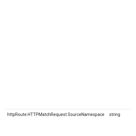
httpRoute.HTTPMatchRequest.SourceNamespace
string