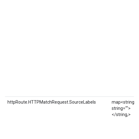
httpRoute.HTTPMatchRequest.SourceLabels
map<string,
string="">
</string,>