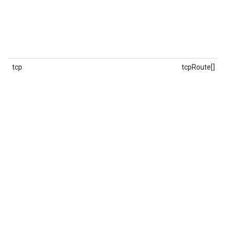
tcp
tcpRoute[]