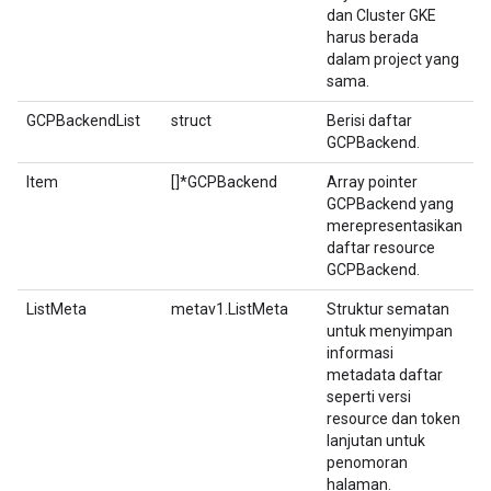
dan Cluster GKE
harus berada
dalam project yang
sama.
GCPBackendList
struct
Berisi daftar
GCPBackend.
Item
[]*GCPBackend
Array pointer
GCPBackend yang
merepresentasikan
daftar resource
GCPBackend.
ListMeta
metav1.ListMeta
Struktur sematan
untuk menyimpan
informasi
metadata daftar
seperti versi
resource dan token
lanjutan untuk
penomoran
halaman.