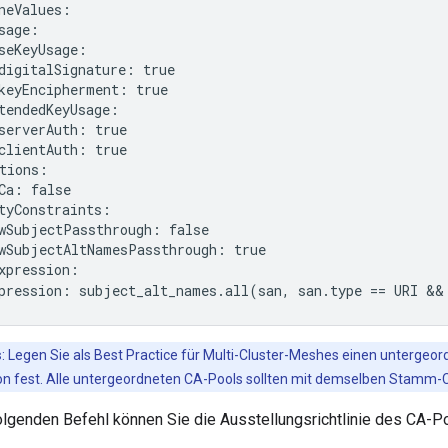
neValues:

sage:

seKeyUsage:

digitalSignature: true

keyEncipherment: true

tendedKeyUsage:

serverAuth: true

clientAuth: true

tions:

Ca: false

tyConstraints:

wSubjectPassthrough: false

wSubjectAltNamesPassthrough: true

xpression:

pression: subject_alt_names.all(san, san.type == URI &&
s
: Legen Sie als Best Practice für Multi-Cluster-Meshes einen untergeo
on fest. Alle untergeordneten CA-Pools sollten mit demselben Stamm-C
lgenden Befehl können Sie die Ausstellungsrichtlinie des CA-Po