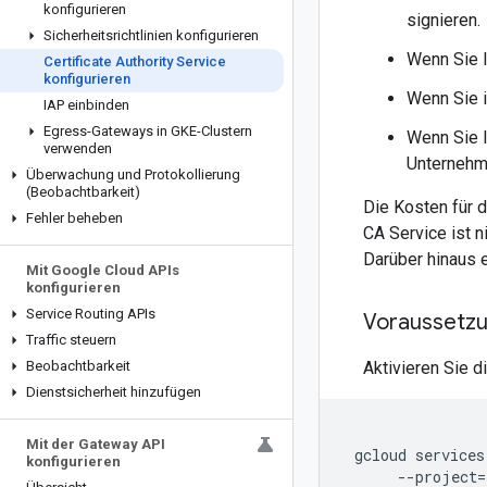
konfigurieren
signieren.
Sicherheitsrichtlinien konfigurieren
Wenn Sie I
Certificate Authority Service
konfigurieren
Wenn Sie i
IAP einbinden
Egress-Gateways in GKE-Clustern
Wenn Sie I
verwenden
Unternehme
Überwachung und Protokollierung
(Beobachtbarkeit)
Die Kosten für 
Fehler beheben
CA Service ist n
Darüber hinaus 
Mit Google Cloud APIs
konfigurieren
Service Routing APIs
Voraussetz
Traffic steuern
Beobachtbarkeit
Aktivieren Sie d
Dienstsicherheit hinzufügen
Mit der Gateway API
gcloud
services
konfigurieren
--project
=