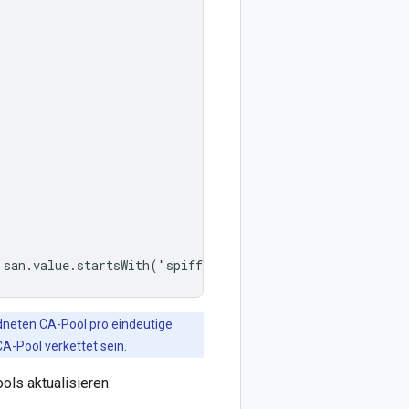
 san.value.startsWith("spiffe://
PROJECT_ID
rdneten CA-Pool pro eindeutige
A-Pool verkettet sein.
ols aktualisieren: