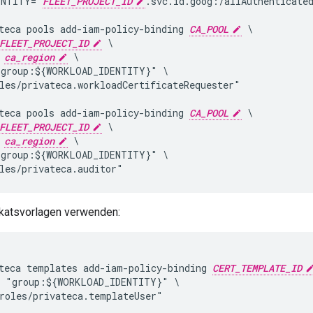
ENTITY="
FLEET_PROJECT_ID
.svc.id.goog:/allAuthenticated
teca pools add-iam-policy-binding 
CA_POOL
 \

FLEET_PROJECT_ID
 \

 
ca_region
 \

group:${WORKLOAD_IDENTITY}" \

les/privateca.workloadCertificateRequester"

teca pools add-iam-policy-binding 
CA_POOL
 \

FLEET_PROJECT_ID
 \

 
ca_region
 \

group:${WORKLOAD_IDENTITY}" \

ikatsvorlagen verwenden:
teca templates add-iam-policy-binding 
CERT_TEMPLATE_ID
 "group:${WORKLOAD_IDENTITY}" \
