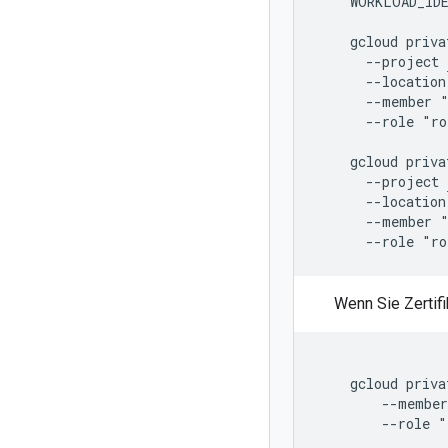
    WORKLOAD_ID
    gcloud priva
      --project 
      --location
      --member "
      --role "ro
    gcloud priva
      --project 
      --location
      --member "
Wenn Sie Zertif
    gcloud priva
        --member