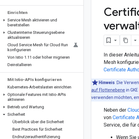
Certifi
Einrichten
Service Mesh aktivieren und
verwal
bereitstellen
Clusterinterne Steuerungsebene
aktualisieren
Cloud Service Mesh für Cloud Run
konfigurieren
In dieser Anleit
Von Istio 1
.
11 oder höher migrieren
Mesh konfigurie
Deinstallieren
Certificate Autho
Mit Istio-APIs konfigurieren
Hinweis
:Die Verwend
Kubernetes-Arbeitslasten einrichten
auf Flottenebene
in GKE 
Optionale Features mit Istio-APIs
verwenden möchten, em
aktivieren
Betrieb und Wartung
Neben der
Cloud
Sicherheit
von
Certificate 
Überblick über die Sicherheit
Service, die fü
Best Practices für Sicherheit
Endnutzerauthentifizierung
Wenn Sie u