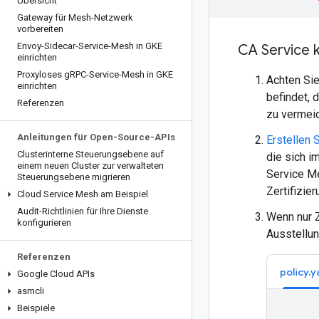
Übersicht
Gateway für Mesh-Netzwerk
vorbereiten
Envoy-Sidecar-Service-Mesh in GKE
CA Service 
einrichten
Proxyloses g
RPC-Service-Mesh in GKE
Achten Sie
einrichten
befindet, 
Referenzen
zu vermeid
Anleitungen für Open-Source-APIs
Erstellen 
Clusterinterne Steuerungsebene auf
die sich i
einem neuen Cluster zur verwalteten
Service Me
Steuerungsebene migrieren
Zertifizier
Cloud Service Mesh am Beispiel
Audit-Richtlinien für Ihre Dienste
Wenn nur Z
konfigurieren
Ausstellun
Referenzen
policy.y
Google Cloud APIs
asmcli
Beispiele