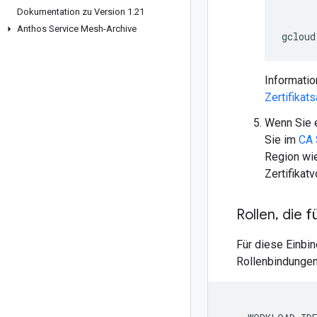
Dokumentation zu Version 1
.
21
Anthos Service Mesh-Archive
gcloud
Informatio
Zertifikat
Wenn Sie 
Sie im
CA 
Region wie
Zertifikat
Rollen
,
die f
Für diese Einbi
Rollenbindungen