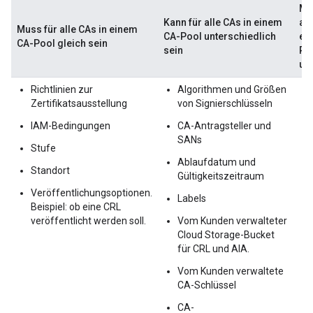
Mu
Kann für alle CAs in einem
all
Muss für alle CAs in einem
CA-Pool unterschiedlich
ei
CA-Pool gleich sein
sein
Po
un
Richtlinien zur
Algorithmen und Größen
Zertifikatsausstellung
von Signierschlüsseln
IAM-Bedingungen
CA-Antragsteller und
SANs
Stufe
Ablaufdatum und
Standort
Gültigkeitszeitraum
Veröffentlichungsoptionen.
Labels
Beispiel: ob eine CRL
veröffentlicht werden soll.
Vom Kunden verwalteter
Cloud Storage-Bucket
für CRL und AIA.
Vom Kunden verwaltete
CA-Schlüssel
CA-