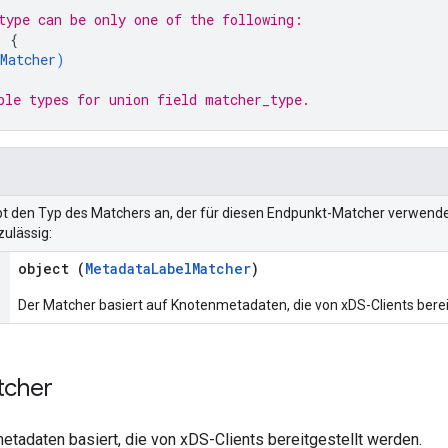
type
 can be only one of the following:
: 
{
Matcher
)
ble types for union field 
matcher_type
.
ibt den Typ des Matchers an, der für diesen Endpunkt-Matcher verwende
zulässig:
object (
MetadataLabelMatcher
)
Der Matcher basiert auf Knotenmetadaten, die von xDS-Clients berei
tcher
etadaten basiert, die von xDS-Clients bereitgestellt werden.