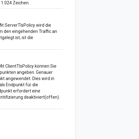
 1.024 Zeichen.
it ServerTlsPolicy wird die
 um den eingehenden Traffic an
elegt ist, ist die
Mit ClientTlsPolicy können Sie
Endpunkten angeben. Genauer
kt angewendet. Dies wird in
als Endpunkt für die
dpunkt erfordert eine
ntifizierung deaktiviert(offen).