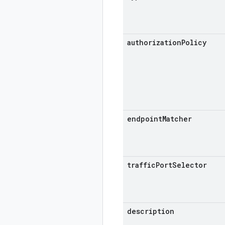
authorization
Policy
endpoint
Matcher
traffic
Port
Selector
description