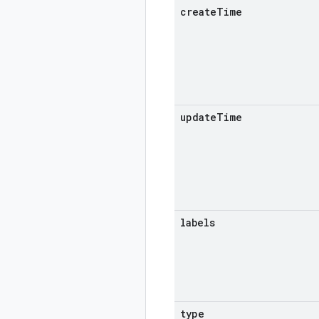
create
Time
update
Time
labels
type