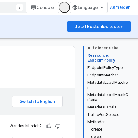
/
Console
Anmelden
Jetzt kostenlos testen
Auf dieser Seite
Ressource:
EndpointPolicy
EndpointPolicyType
EndpointMatcher
MetadataLabelMatche
r
MetadataLabelMatchC
riteria
MetadataLabels
TrafficPortSelector
Methoden
War das hilfreich?
create
delete