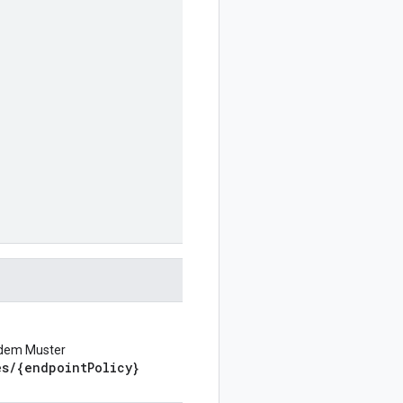
 dem Muster
es/{endpointPolicy}