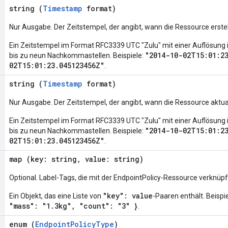
string (
Timestamp
format)
Nur Ausgabe. Der Zeitstempel, der angibt, wann die Ressource erstel
Ein Zeitstempel im Format RFC3339 UTC "Zulu" mit einer Auflösun
"2014-10-02T15:01:2
bis zu neun Nachkommastellen. Beispiele:
02T15:01:23.045123456Z"
.
string (
Timestamp
format)
Nur Ausgabe. Der Zeitstempel, der angibt, wann die Ressource aktual
Ein Zeitstempel im Format RFC3339 UTC "Zulu" mit einer Auflösun
"2014-10-02T15:01:2
bis zu neun Nachkommastellen. Beispiele:
02T15:01:23.045123456Z"
.
map (key: string, value: string)
Optional. Label-Tags, die mit der EndpointPolicy-Ressource verknüpft
"key": value
Ein Objekt, das eine Liste von
-Paaren enthält. Beispie
"mass": "1.3kg", "count": "3" }
.
enum (
EndpointPolicyType
)