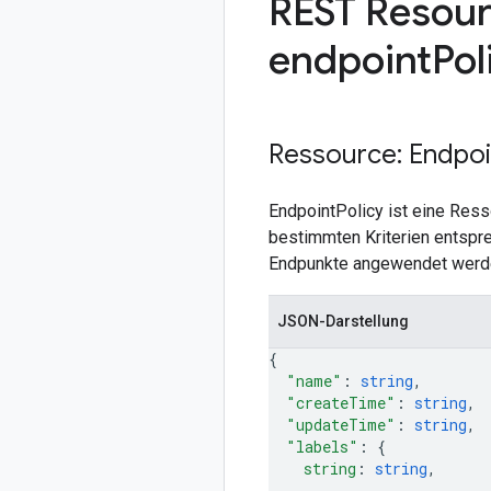
REST Resour
endpoint
Pol
Ressource: Endpoi
EndpointPolicy ist eine Ress
bestimmten Kriterien entspre
Endpunkte angewendet werden
JSON-Darstellung
{
"name"
: 
string
,
"createTime"
: 
string
,
"updateTime"
: 
string
,
"labels"
: 
{
string
: 
string
,
...