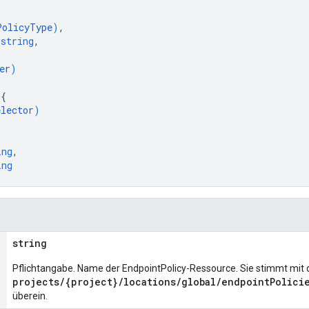
PolicyType
)
,
 
string
,
er
)
 
{
elector
)
ing
,
ing
string
Pflichtangabe. Name der EndpointPolicy-Ressource. Sie stimmt mit
projects/{project}/locations/global/endpointPolici
überein.