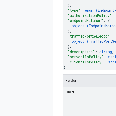
}
,
"type"
: 
enum (
Endpoint
"authorizationPolicy"
:
"endpointMatcher"
: 
{
object (
EndpointMatch
}
,
"trafficPortSelector"
:
object (
TrafficPortS
}
,
"description"
: 
string
,
"serverTlsPolicy"
: 
str
"clientTlsPolicy"
: 
str
}
Felder
name