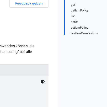
Feedback geben
get
getIamPolicy
list
patch
setIamPolicy
testIamPermissions
 anwenden können, die
on config“ auf alle