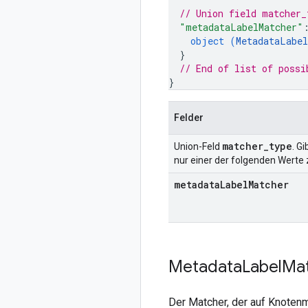
// Union field 
matcher_
"metadataLabelMatcher"
object (
MetadataLabel
}
// End of list of possi
}
Felder
matcher
_
type
Union-Feld
. G
nur einer der folgenden Werte 
metadata
Label
Matcher
Metadata
Label
Ma
Der Matcher, der auf Knotenm