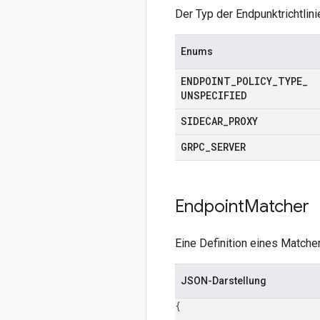
Der Typ der Endpunktrichtlini
Enums
ENDPOINT
_
POLICY
_
TYPE
_
UNSPECIFIED
SIDECAR
_
PROXY
GRPC
_
SERVER
Endpoint
Matcher
Eine Definition eines Matche
JSON-Darstellung
{