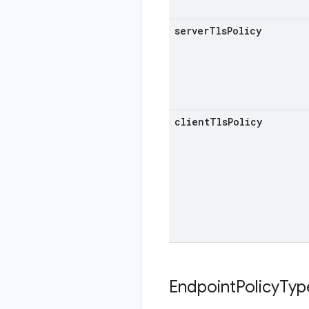
server
Tls
Policy
client
Tls
Policy
Endpoint
Policy
Typ