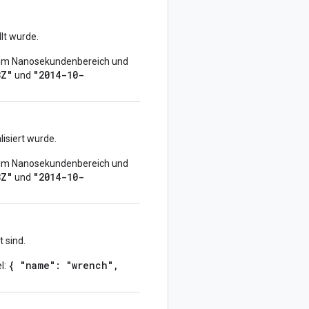
lt wurde.
g im Nanosekundenbereich und
3Z"
"2014-10-
und
isiert wurde.
g im Nanosekundenbereich und
3Z"
"2014-10-
und
 sind.
{ "name": "wrench",
l: