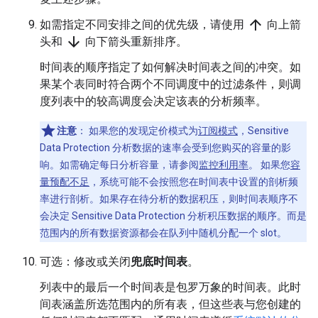
arrow_upward
如需指定不同安排之间的优先级，请使用
向上箭
arrow_downward
头和
向下箭头重新排序。
时间表的顺序指定了如何解决时间表之间的冲突。如
果某个表同时符合两个不同调度中的过滤条件，则调
度列表中的较高调度会决定该表的分析频率。
注意
：
如果您的发现定价模式为
订阅模式
，Sensitive
Data Protection 分析数据的速率会受到您购买的容量的影
响。如需确定每日分析容量，请参阅
监控利用率
。 如果您
容
量预配不足
，系统可能不会按照您在时间表中设置的剖析频
率进行剖析。如果存在待分析的数据积压，则时间表顺序不
会决定 Sensitive Data Protection 分析积压数据的顺序。而是
范围内的所有数据资源都会在队列中随机分配一个 slot。
可选：修改或关闭
兜底时间表
。
列表中的最后一个时间表是包罗万象的时间表。此时
间表涵盖所选范围内的所有表，但这些表与您创建的