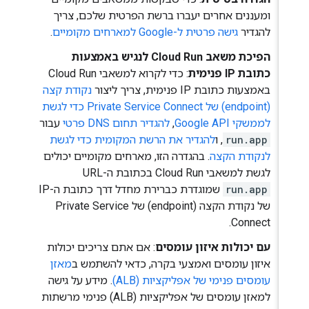
ומעננים אחרים יעברו ברשת הפרטית שלכם, צריך
להגדיר
גישה פרטית ל-Google למארחים מקומיים
.
הפיכת משאב Cloud Run לנגיש באמצעות
כתובת IP פנימית
: כדי לקרוא למשאבי Cloud Run
באמצעות כתובת IP פנימית, צריך ליצור
נקודת קצה
(endpoint) של Private Service Connect כדי לגשת
לממשקי Google API
,
להגדיר תחום DNS פרטי
עבור
run.app
, ו
להגדיר את הרשת המקומית כדי לגשת
לנקודת הקצה
. בהגדרה הזו, מארחים מקומיים יכולים
לגשת למשאבי Cloud Run בכתובת ה-URL
run.app
שמוגדרת כברירת מחדל דרך כתובת ה-IP
של נקודת הקצה (endpoint) של Private Service
Connect.
עם יכולות איזון עומסים
: אם אתם צריכים יכולות
איזון עומסים ואמצעי בקרה, כדאי להשתמש ב
מאזן
עומסים פנימי של אפליקציות (ALB)
. מידע על גישה
למאזן עומסים של אפליקציות (ALB) פנימי מרשתות