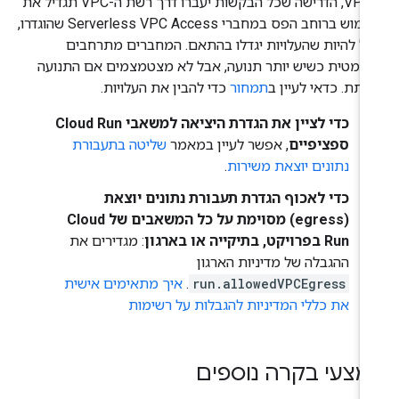
ה-VPC, הדרישה שכל הבקשות יעברו דרך רשת ה-VPC תגדיל את
השימוש ברוחב הפס במחברי Serverless VPC Access שהוגדרו,
כול להיות שהעלויות יגדלו בהתאם. המחברים מתרחבים
טומטית כשיש יותר תנועה, אבל לא מצטמצמים אם התנועה
חתת. כדאי לעיין ב
תמחור
כדי להבין את העלויות.
כדי לציין את הגדרת היציאה למשאבי Cloud Run
ספציפיים
, אפשר לעיין במאמר
שליטה בתעבורת
נתונים יוצאת משירות
.
כדי לאכוף הגדרת תעבורת נתונים יוצאת
(egress) מסוימת על כל המשאבים של Cloud
Run בפרויקט, בתיקייה או בארגון
: מגדירים את
ההגבלה של מדיניות הארגון
run.allowedVPCEgress
.
איך מתאימים אישית
את כללי המדיניות להגבלות על רשימות
מצעי בקרה נוספים