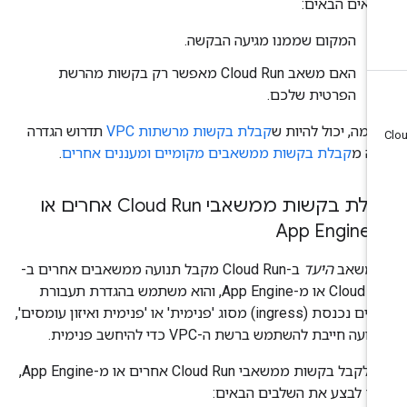
נאים הבאים:
המקום שממנו מגיעה הבקשה.
האם משאב Cloud Run מאפשר רק בקשות מהרשת
הפרטית שלכם.
וגמה, יכול להיות ש
קבלת בקשות מרשתות VPC
תדרוש הגדרה
נה מ
קבלת בקשות ממשאבים מקומיים ומעננים אחרים
.
קבלת בקשות ממשאבי Cloud Run אחרים או
App En
משאב
היעד
ב-Cloud Run מקבל תנועה ממשאבים אחרים ב-
Cloud Run או מ-App Engine, והוא משתמש בהגדרת תעבורת
נתונים נכנסת (ingress) מסוג 'פנימית' או 'פנימית ואיזון עומסים',
ועה חייבת להשתמש ברשת ה-VPC כדי להיחשב פנימית.
כדי לקבל בקשות ממשאבי Cloud Run אחרים או מ-App Engine,
יך לבצע את השלבים הבאים: