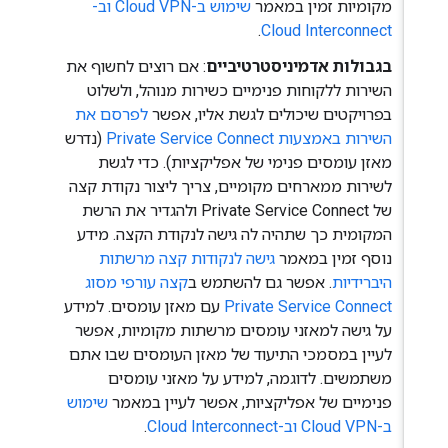
מקומיות זמין במאמר
שימוש ב-Cloud VPN וב-
.
Cloud Interconnect
בגבולות אדמיניסטרטיביים
: אם רוצים לחשוף את
השירות ללקוחות פנימיים כשירות מנוהל, ולשלוט
בפרויקטים שיכולים לגשת אליו, אפשר
לפרסם את
השירות באמצעות Private Service Connect
(נדרש
מאזן עומסים פנימי של אפליקציות). כדי לגשת
לשירות ממארחים מקומיים, צריך ליצור נקודת קצה
של Private Service Connect ולהגדיר את הרשת
המקומית כך שתהיה לה גישה לנקודת הקצה. מידע
נוסף זמין במאמר
גישה לנקודות קצה מרשתות
היברידיות
. אפשר גם להשתמש ב
קצה עורפי מסוג
Private Service Connect
עם מאזן עומסים. למידע
על גישה למאזני עומסים מרשתות מקומיות, אפשר
לעיין במסמכי התיעוד של מאזן העומסים שבו אתם
משתמשים. לדוגמה, למידע על מאזני עומסים
פנימיים של אפליקציות, אפשר לעיין במאמר
שימוש
ב-Cloud VPN וב-Cloud Interconnect
.