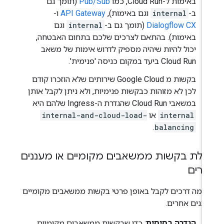
באימות ל-Cloud Run, כמו
Pub/Sub
(תומך גם
ב-
internal
וגם באימות),
API Gateway
ו-
Dialogflow CX
(תומך גם ב-
internal
וגם
באימות). בהתאם לצרכים שלכם בתחום האבטחה,
יכול להיות שיהיה מספיק לדרוש אימות של משאב
Cloud Run ביעד במקום כניסה 'פנימית'.
בקשות מ Google Cloud שירותים שלא הוזכרו קודם
לכן לא מזוהות כבקשות פנימיות, ולא ניתן לקבל אותן
במשאבי Cloud Run שהגדרת ה-Ingress שלהם היא
internal
או
internal-and-cloud-load-
.
balancing
לת בקשות ממשאבים מקומיים או מעננים
רים
 כמה דרכים לקבל באופן פרטי בקשות ממשאבים מקומיים
עננים אחרים.
הגדרה בסיסית
: כדי שבקשות ממשאבים מקומיים