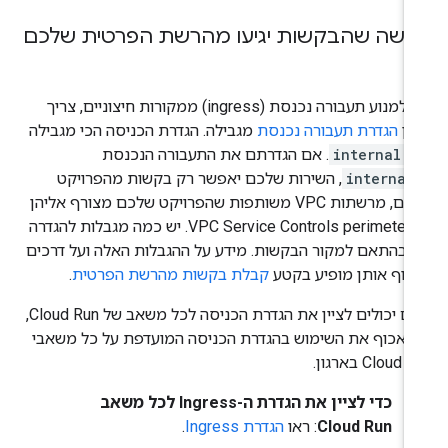
ישה שהבקשות יגיעו מהרשת הפרטית שלכם
כדי למנוע תעבורה נכנסת (ingress) ממקורות חיצוניים, צריך
יין
הגדרת תעבורה נכנסת
מגבילה. הגדרת הכניסה הכי מגבילה
א
internal
. אם הגדרתם את התעבורה הנכנסת
internal
, השירות שלכם יאפשר רק בקשות מהפרויקט
שלכם, מרשתות VPC משותפות שהפרויקט שלכם מצורף אליהן
ומ-VPC Service Controls perimeter. יש כמה מגבלות להגדרה
ו, בהתאם למקור הבקשות. מידע על ההגבלות האלה ועל דרכים
קוף אותן מופיע בקטע
קבלת בקשות מהרשת הפרטית
.
אתם יכולים לציין את הגדרת הכניסה לכל משאב של Cloud Run,
 לאכוף את השימוש בהגדרת הכניסה המועדפת על כל משאבי
Cloud  בארגון.
כדי לציין את הגדרת ה-Ingress לכל משאב
Cloud Run
: ראו
הגדרת Ingress
.