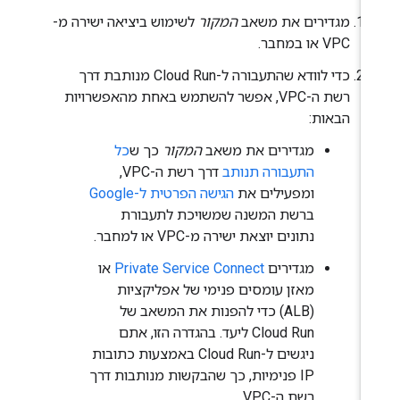
מגדירים את משאב
המקור
לשימוש ביציאה ישירה מ-
VPC או במחבר.
כדי לוודא שהתעבורה ל-Cloud Run מנותבת דרך
רשת ה-VPC, אפשר להשתמש באחת מהאפשרויות
הבאות:
מגדירים את משאב
המקור
כך ש
כל
התעבורה תנותב
דרך רשת ה-VPC,
ומפעילים את
הגישה הפרטית ל-Google
ברשת המשנה שמשויכת לתעבורת
נתונים יוצאת ישירה מ-VPC או למחבר.
מגדירים
Private Service Connect
או
מאזן עומסים פנימי של אפליקציות
(ALB) כדי להפנות את המשאב של
Cloud Run ליעד. בהגדרה הזו, אתם
ניגשים ל-Cloud Run באמצעות כתובות
IP פנימיות, כך שהבקשות מנותבות דרך
רשת ה-VPC.