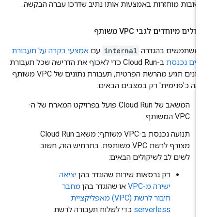
שובות מוחזרות באמצעות אותו נתיב שדרכו עברה הבקשה.
ולים מיוחדים לגבי VPC משותף
משתמשים בהגדרה
internal
עם
אמצעי בקרה על תעבורת
ונים נכנסת
ב-Cloud Run כדי לאכוף את הדרישה שכל תעבורת
הנתונים תגיע מהרשת הפרטית, תעבורת נתונים של VPC משותף
והה כ'פנימית' רק במצבים הבאים:
המשאב של Cloud Run פועל בפרויקט המארח של ה-
VPC המשותף.
תנועה נכנסת ב-VPC משותף: משאב Cloud Run
מצורף לרשת VPC משותפת. בתרחיש הזה, חשוב
לשים לב לשיקולים הבאים:
רק גרסאות שירות שהוגדר בהן
יציאה
ישירה מ-VPC
או שהוגדר בהן
מחבר
חיבור לרשת (VPC) מאפליקציית
serverless
כדי לשלוח תעבורה לרשת