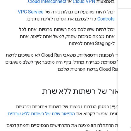
באמצעות
Cloud VPN
או
Cloud Interconnect
.
יכול להיות שהפעלתם גבולות גזרה של
VPC Service
Controls
כדי לצמצם את הסיכון לזליגת נתונים.
יכול להיות שיש לכם כמה רשתות פרטיות, אחת לכל
אחת מכמה סביבות שונות, למשל אחת לייצור, אחת
ל-Staging ואחת לפיתוח.
בניגוד למכונות וירטואליות, משאבי Cloud Run לא משויכים לרשת
VPC מסוימת כברירת מחדל. בדף הזה מוסבר איך לשלב משאבים
ת הפרטית שלכם.
יאור של רשתות ללא שרת
י לעיין במגוון הגדרות נפוצות של רשתות ציבוריות ופרטיות
רגונים, אפשר לקרוא את
התיאור שלנו של רשתות ללא שרתים
.
ודת ההתחלה הזו מציגה את התרחישים הבסיסיים והמתקדמים