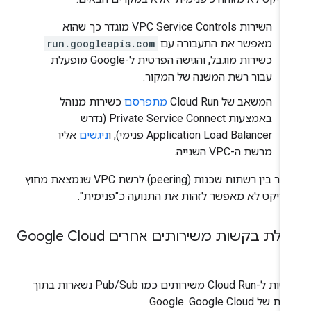
השירות VPC Service Controls מוגדר כך שהוא
מאפשר את התעבורה עם
run.googleapis.com
כשירות מוגבל, והגישה הפרטית ל-Google מופעלת
עבור רשת המשנה של המקור.
המשאב של Cloud Run
מתפרסם
כשירות מנוהל
באמצעות Private Service Connect (נדרש
Application Load Balancer פנימי), ו
ניגשים
אליו
מרשת ה-VPC השנייה.
קישור בין רשתות שכנות (peering) לרשת VPC שנמצאת מחוץ
רויקט לא מאפשר לזהות את התנועה כ"פנימית".
לת בקשות משירותים אחרים Google Cloud
בקשות ל-Cloud Run משירותים כמו Pub/Sub נשארות בתוך
ל Google. Google Cloud