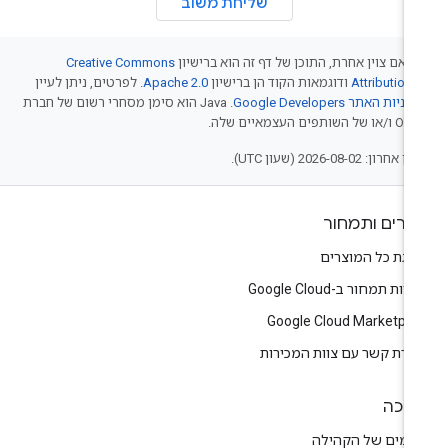
שליחת משוב
 אם צוין אחרת, התוכן של דף זה הוא ברישיון
Creative Commons
Attribution 
ודוגמאות הקוד הן ברישיון
Apache 2.0
. לפרטים, ניתן לעיין
יניות האתר Google Developers‏
.‏ Java הוא סימן מסחרי רשום של חברת
של השותפים העצמאיים שלה.
אחרון: 2026-08-02 (שעון UTC).
צרים ותמחור
צגת כל המוצרים
יות תמחור ב-Google Cloud
Google Cloud Marketpla
צירת קשר עם צוות המכירות
יכה
רומים של הקהילה