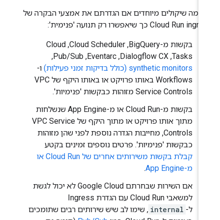
 כמה שיקולים מיוחדים אם הגדרתם את אמצעי הבקרה של
Cloud Run in כך שיאפשרו רק תנועה 'פנימית':
בקשות מ-BigQuery,‏ Cloud Scheduler,‏ Cloud
Tasks,‏ Dialogflow CX,‏ Eventarc,‏ Pub/Sub,‏
synthetic monitors (כולל בדיקות זמני פעילות)
ו-
Workflows באותו פרויקט או באותו היקף של VPC
Service Controls מזוהות כבקשות 'פנימיות'.
בקשות מ-Cloud Run או מ-App Engine שנשלחות
מתוך אותו פרויקט או מתוך היקף של VPC Service
Controls, מחייבות הגדרה נוספת לפני שהן מזוהות
כבקשות 'פנימיות'. פרטים נוספים זמינים בקטע
קבלת בקשות משירותים אחרים של Cloud Run או
מ-App Engine
.
אם השירות שבחרתם Google Cloud לא יכול לגשת
למשאבי Cloud Run עם הגדרת Ingress
ל-
internal
, שימו לב שיש שירותים רבים שתומכים