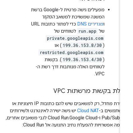
מפעילים גישה פרטית ל-Google ברשת
המשנה שמשויכת למשאב
המקור
ו
מגדירים DNS
כדי לפתור כתובות URL
של
run.app
לטווחים של
private.googleapis.com
(
199.36.153.8/30
) או
restricted.googleapis.com
(
199.36.153.4/30
). בקשות
לטווחים האלה מנותבות דרך רשת ה-
VPC.
לת בקשות מרשתות VPC
כברירת מחדל, רק למשאבים שיש להם כתובות IP חיצוניות או
שתמשים ב-
Cloud NAT
יש גישה ישירה לאינטרנט ולשירותים
כמו Pub/Sub ו-Cloud Run.Google Cloud לגבי משאבים אחרים,
כמה אפשרויות להפעלת נתיב התנועה אל Cloud Run: