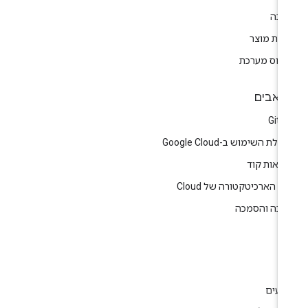
יכה
רות מוצר
טוס מערכת
אבים
GitH
לת השימוש ב-Google Cloud
גמאות קוד
ז הארכיטקטורה של Cloud
רכה והסמכה
ין
וג
רועים