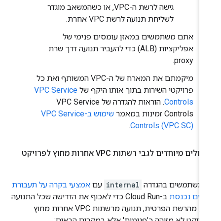
גישה לרשת ה-VPC, או כשהמשאב מוגדר
לשליחת תנועה לרשת VPC אחרת.
אתם משתמשים במאזן עומסים פנימי של
אפליקציות (ALB) כדי להעביר תנועה דרך שרת
proxy.
מיקמתם את המארח של ה-VPC המשותף ואת כל
פרויקטי השירות בתוך אותו היקף של
VPC Service
Controls
. הוראות להגדרה של VPC Service
Controls זמינות במאמר
שימוש ב-VPC Service
.
Controls (VPC SC)
ולים מיוחדים לגבי רשתות VPC אחרות מחוץ לפרויקט
משתמשים בהגדרה
internal
עם
אמצעי בקרה על תעבורת
ונים נכנסת
ב-Cloud Run כדי לאכוף את הדרישה שכל התנועה
תגיע מהרשת הפרטית, תנועה מרשתות VPC אחרות מחוץ
רויקט לא מזוהה כ'פנימית' אלא במקרים הבאים: