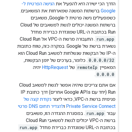
הדרך הכי ישירה היא להפעיל את
הגישה הפרטית ל-
Google
ברשתות המשנה שמארחות את המשאבים.
כשמפעילים גישה פרטית ל-Google, משאבים
ברשתות המשנה יכולים לגשת למשאבים של Cloud
Run בכתובת ה-URL שמוגדרת כברירת מחדל
run.app
. התעבורה מרשת ה-VPC אל Cloud Run
נשארת ברשת של Google. במקרה כזה, טווח כתובות
ה-IP של הבקשות שנשלחות למשאב Cloud Run הוא
0.0.0.0/32
. כלומר, בערכים של יומן הבקשות,
המאפיין
remoteIp
של
HttpRequest
יהיה
.
0.0.0.0
אם אתם צריכים שיהיה אפשר לגשת למשאב Cloud
Run (יחד עם Google APIs אחרים) דרך כתובת IP
פנימית ברשת ה-VPC, כדאי ליצור
נקודת קצה של
Private Service Connect
ו
להגדיר תחום DNS פרטי
עבור
run.app
. במסגרת ההגדרה הזו, משאבים
ברשת ה-VPC יכולים לגשת למשאבי Cloud Run
בכתובת ה-URL שמוגדרת כברירת מחדל
run.app