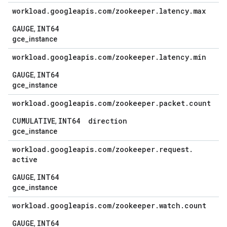
workload
.
googleapis
.
com
/
zookeeper
.
latency
.
max
GAUGE
INT64
,
gce_instance
workload
.
googleapis
.
com
/
zookeeper
.
latency
.
min
GAUGE
INT64
,
gce_instance
workload
.
googleapis
.
com
/
zookeeper
.
packet
.
count
CUMULATIVE
INT64
direction
,
gce_instance
workload
.
googleapis
.
com
/
zookeeper
.
request
.
active
GAUGE
INT64
,
gce_instance
workload
.
googleapis
.
com
/
zookeeper
.
watch
.
count
GAUGE
INT64
,