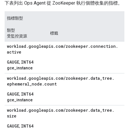
下表列出 Ops Agent 從 ZooKeeper 執行個體收集的指標。
指標類型
類型
標籤
受監控資源
workload
.
googleapis
.
com
/
zookeeper
.
connection
.
active
GAUGE
INT64
,
gce_instance
workload
.
googleapis
.
com
/
zookeeper
.
data
_
tree
.
ephemeral
_
node
.
count
GAUGE
INT64
,
gce_instance
workload
.
googleapis
.
com
/
zookeeper
.
data
_
tree
.
size
GAUGE
INT64
,