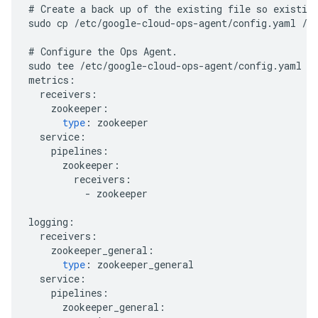
#
Create
a
back
up
of
the
existing
file
so
existin
sudo
cp
/
etc
/
google
-
cloud
-
ops
-
agent
/
config
.
yaml
/
e
#
Configure
the
Ops
Agent
.
sudo
tee
/
etc
/
google
-
cloud
-
ops
-
agent
/
config
.
yaml
 >
metrics
:
receivers
:
zookeeper
:
type
:
zookeeper
service
:
pipelines
:
zookeeper
:
receivers
:
-
zookeeper
logging
:
receivers
:
zookeeper_general
:
type
:
zookeeper_general
service
:
pipelines
:
zookeeper_general
: