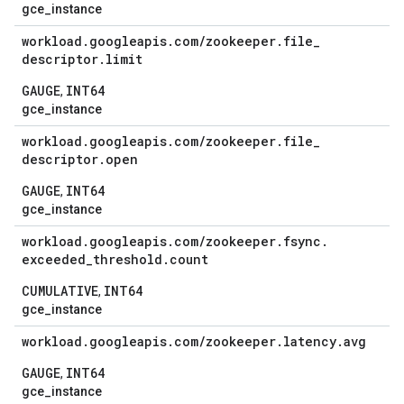
gce_instance
workload
.
googleapis
.
com
/
zookeeper
.
file
_
descriptor
.
limit
GAUGE
INT64
,
gce_instance
workload
.
googleapis
.
com
/
zookeeper
.
file
_
descriptor
.
open
GAUGE
INT64
,
gce_instance
workload
.
googleapis
.
com
/
zookeeper
.
fsync
.
exceeded
_
threshold
.
count
CUMULATIVE
INT64
,
gce_instance
workload
.
googleapis
.
com
/
zookeeper
.
latency
.
avg
GAUGE
INT64
,
gce_instance