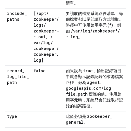
清單。
include
_
[
/
opt
/
要讀取的檔案系統路徑清單，每
paths
zookeeper
/
個檔案都以尾部讀取方式讀取。
logs
/
*
路徑中可使用萬用字元 (
)，例
zookeeper-
/
var
/
log
/
zookeeper*
/
如
*
.
out
,
/
*
.
log
。
var
/
log
/
zookeeper
/
zookeeper
.
log]
record
_
false
true
如果設為
，輸出記錄項目
log
_
file
_
中就會顯示記錄記錄的來源檔案
path
agent
.
路徑，做為
googleapis
.
com
/
log
_
file
_
path
標籤的值。使用萬
用字元時，系統只會記錄取得記
錄的檔案路徑。
type
zookeeper
_
此值必須是
general
。