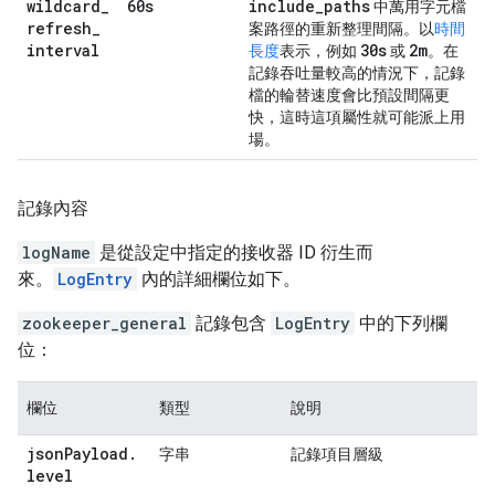
wildcard
_
60s
include
_
paths
中萬用字元檔
refresh
_
案路徑的重新整理間隔。以
時間
interval
30s
2m
長度
表示，例如
或
。在
記錄吞吐量較高的情況下，記錄
檔的輪替速度會比預設間隔更
快，這時這項屬性就可能派上用
場。
記錄內容
logName
是從設定中指定的接收器 ID 衍生而
來。
LogEntry
內的詳細欄位如下。
zookeeper_general
記錄包含
LogEntry
中的下列欄
位：
欄位
類型
說明
json
Payload
.
字串
記錄項目層級
level