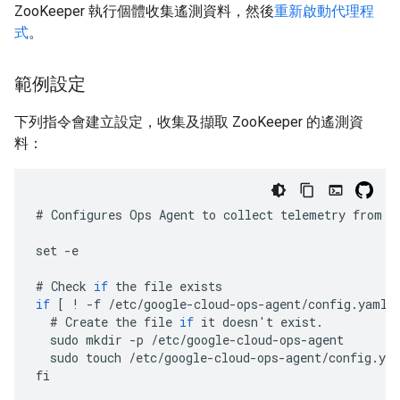
ZooKeeper 執行個體收集遙測資料，然後
重新啟動代理程
式
。
範例設定
下列指令會建立設定，收集及擷取 ZooKeeper 的遙測資
料：
#
Configures
Ops
Agent
to
collect
telemetry
from
t
set
-
e
#
Check
if
the
file
exists
if
[
!
-
f
/
etc
/
google
-
cloud
-
ops
-
agent
/
config
.
yaml
#
Create
the
file
if
it
doesn
'
t
exist
.
sudo
mkdir
-
p
/
etc
/
google
-
cloud
-
ops
-
agent
sudo
touch
/
etc
/
google
-
cloud
-
ops
-
agent
/
config
.
ya
fi