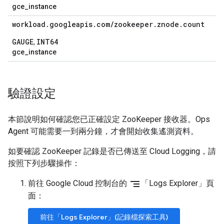
gce_instance
workload
.
googleapis
.
com
/
zookeeper
.
znode
.
count
GAUGE
INT64
,
gce_instance
驗證設定
本節說明如何確認您已正確設定 ZooKeeper 接收器。Ops
Agent 可能需要一到兩分鐘，才會開始收集遙測資料。
如要確認 ZooKeeper 記錄是否已傳送至 Cloud Logging，請
按照下列步驟操作：
segment
前往 Google Cloud 控制台的
「Logs Explorer」頁
面
：
前往「Logs Explorer」(記錄檔探索工具)