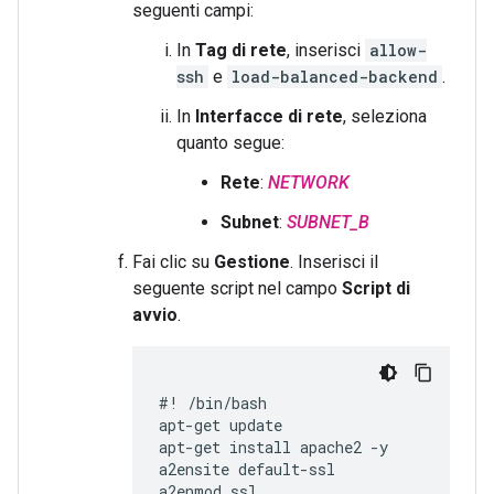
seguenti campi:
In
Tag di rete
, inserisci
allow-
ssh
e
load-balanced-backend
.
In
Interfacce di rete
, seleziona
quanto segue:
Rete
:
NETWORK
Subnet
:
SUBNET_B
Fai clic su
Gestione
. Inserisci il
seguente script nel campo
Script di
avvio
.
#! /bin/bash

apt-get update

apt-get install apache2 -y

a2ensite default-ssl

a2enmod ssl
