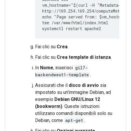
vm_hostname="$(curl -H "Metadata-Flav
http://169.254.169.254/computeMetadata
echo "Page served from: $vm_hostname" 
tee /var/www/html/index.html

Fai clic su
Crea
.
Fai clic su
Crea template di istanza
.
In
Nome
, inserisci
gil7-
backendwest1-template
.
Assicurati che il
disco di avvio
sia
impostato su un'immagine Debian, ad
esempio
Debian GNU/Linux 12
(bookworm)
. Queste istruzioni
utilizzano comandi disponibili solo su
Debian, come
apt-get
.
Fai clic su
Opzioni avanzate
.