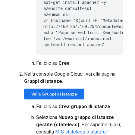
apt-get install apache2 -y

a2ensite default-ssl

a2enmod ssl

vm_hostname="$(curl -H "Metadata-Flav
http://169.254.169.254/computeMetadata
echo "Page served from: $vm_hostname" 
tee /var/www/html/index.html

Fai clic su
Crea
.
Nella console Google Cloud , vai alla pagina
Gruppi di istanze
.
Vai a Gruppi di istanze
Fai clic su
Crea gruppo di istanze
.
Seleziona
Nuovo gruppo di istanze
gestite (stateless)
. Per saperne di più,
consulta
MIG stateless o stateful
.