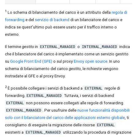
1
Lo schema di bilanciamento del carico è un attributo della
regola di
forwarding
e del
servizio di backend
di un bilanciatore del carico e
indica se quest'ultimo può essere usato per il traffico interno o
esterno.
EXTERNAL_MANAGED
INTERNAL_MANAGED
Il termine
gestito
in
o
indica
che il bilanciatore del carico è implementato come un servizio gestito
su
Google Front End (GFE)
o sul proxy
Envoy open source
. In uno
schema di bilanciamento del carico
gestito
, le richieste vengono
instradate al GFE o al proxy Envoy.
2
EXTERNAL
È possibile collegare i servizi di backend a
regole di
EXTERNAL_MANAGED
forwarding.
Tuttavia, i servizi di backend
EXTERNAL
non possono essere collegati alle regole di forwarding
EXTERNAL_MANAGED
. Per usufruire delle
nuove funzionalità disponibili
solo con il bilanciatore del carico delle applicazioni esterno globale
, ti
EXTERNAL
consigliamo di eseguire la migrazione delle risorse
EXTERNAL_MANAGED
esistenti a
utilizzando la procedura di migrazione