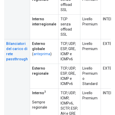
offload
SSL
Interno
TCP
Livello
INTER
interregionale
senza
Premium
offload
SSL
Bilanciatori
Esterno
TCP, UDP,
Livello
EXTER
del carico di
globale
ESP, GRE,
Premium
rete
(
anteprima
)
ICMP e
passthrough
ICMPv6
Esterno
TCP, UDP,
Livello
EXTER
regionale
ESP, GRE,
Premium
ICMP e
o
ICMPv6
Standard
3
Interno
TCP, UDP,
Livello
INTER
ICMP,
Premium
Sempre
ICMPv6,
regionale
SCTP, ESP,
AH e GRE