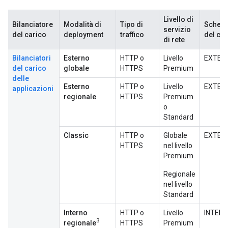
Livello di
Bilanciatore
Modalità di
Tipo di
Schema
servizio
del carico
deployment
traffico
del car
di rete
Bilanciatori
Esterno
HTTP o
Livello
EXTER
del carico
globale
HTTPS
Premium
delle
Esterno
HTTP o
Livello
EXTER
applicazioni
regionale
HTTPS
Premium
o
Standard
Classic
HTTP o
Globale
EXTER
HTTPS
nel livello
Premium
Regionale
nel livello
Standard
Interno
HTTP o
Livello
INTER
3
regionale
HTTPS
Premium