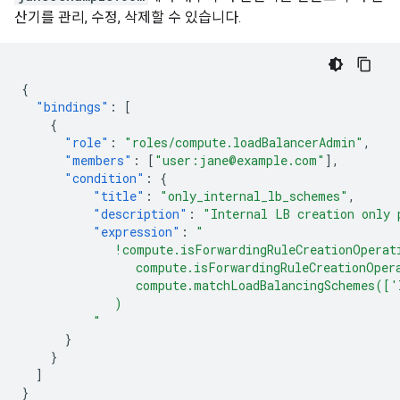
산기를 관리, 수정, 삭제할 수 있습니다.
{
"bindings"
:
[
{
"role"
:
"roles/compute.loadBalancerAdmin"
,
"members"
:
[
"user:jane@example.com"
],
"condition"
:
{
"title"
:
"only_internal_lb_schemes"
,
"description"
:
"Internal LB creation only 
"expression"
:
"
             !compute.isForwardingRuleCreationOperat
                compute.isForwardingRuleCreationOper
                compute.matchLoadBalancingSchemes([
             )
          "
}
}
]
}