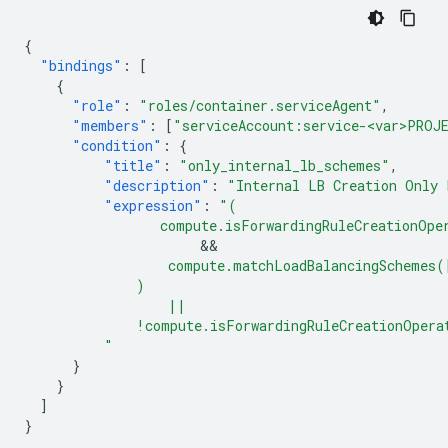
{
"bindings"
:
[
{
"role"
:
"roles/container.serviceAgent"
,
"members"
:
[
"serviceAccount:service-<var>PROJ
"condition"
:
{
"title"
:
"only_internal_lb_schemes"
,
"description"
:
"Internal LB Creation Only 
"expression"
:
"(
                 compute.isForwardingRuleCreationOpe
                  compute.matchLoadBalancingSchemes
              )
                  ||
              !compute.isForwardingRuleCreationOpera
          "
}
}
]
}