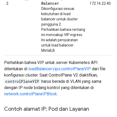
Balancer
2
.
172.16.22.40
Dikonfigurasi sesuai
kebutuhan di load
balancer untuk cluster
pengguna 2.
Perhatikan bahwa rentang
ini mencakup VIP ingress.
Ini adalah persyaratan
untuk load balancer
MetalLB.
Perhatikan bahwa VIP untuk server Kubernetes API
ditentukan di
loadBalancer.vips.controlPlaneVIP
dari file
konfigurasi cluster. Saat ControlPlane V2 diaktifkan,
controlPlaneVIP
harus berada di VLAN yang sama
dengan IP node bidang kontrol yang ditentukan di
network.controlPlaneIPBlock
.
Contoh alamat IP: Pod dan Layanan