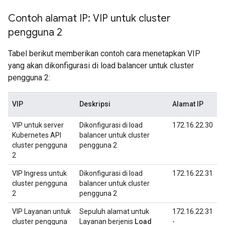
Contoh alamat IP: VIP untuk cluster
pengguna 2
Tabel berikut memberikan contoh cara menetapkan VIP
yang akan dikonfigurasi di load balancer untuk cluster
pengguna 2:
VIP
Deskripsi
Alamat IP
VIP untuk server
Dikonfigurasi di load
172.16.22.30
Kubernetes API
balancer untuk cluster
cluster pengguna
pengguna 2
2
VIP Ingress untuk
Dikonfigurasi di load
172.16.22.31
cluster pengguna
balancer untuk cluster
2
pengguna 2
VIP Layanan untuk
Sepuluh alamat untuk
172.16.22.31
Load
cluster pengguna
Layanan berjenis
-