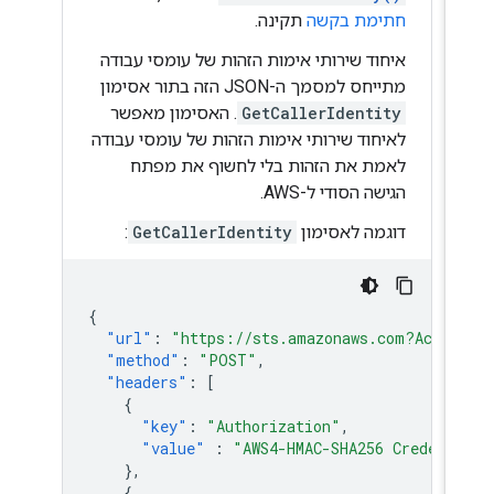
חתימת בקשה
תקינה.
איחוד שירותי אימות הזהות של עומסי עבודה
מתייחס למסמך ה-JSON הזה בתור אסימון
GetCallerIdentity
. האסימון מאפשר
לאיחוד שירותי אימות הזהות של עומסי עבודה
לאמת את הזהות בלי לחשוף את מפתח
הגישה הסודי ל-AWS.
דוגמה לאסימון
GetCallerIdentity
:
{
"url"
:
"https://sts.amazonaws.com?Actio
"method"
:
"POST"
,
"headers"
:
[
{
"key"
:
"Authorization"
,
"value"
:
"AWS4-HMAC-SHA256 Credent
},
{