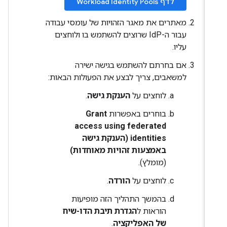
לדף Workload Identity Pools
מאתרים את מאגר הזהויות של עומסי עבודה
עבור ה-IdP שרוצים להשתמש בו ולוחצים
עליו.
אם בחרתם להשתמש בגישה ישירה
למשאבים, צריך לבצע את הפעולות הבאות:
לוחצים על
הענקת גישה
.
בוחרים באפשרות
Grant
access using federated
identities (הענקת גישה
באמצעות זהויות מאוחדות)
(מומלץ).
לוחצים על
הורדה
.
בהמשך התהליך הזה מופיעות
הוראות ל
הגדרת תיבת הדו-שיח
של האפליקציה
.