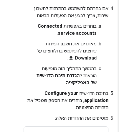
אם בחרתם להשתמש בהתחזות לחשבון
שירות, צריך לבצע את הפעולות הבאות:
בוחרים באפשרות
Connected
.
service accounts
מאתרים את חשבון השירות
שרוצים להשתמש בו ולוחצים על ‎
Download
file_download
בהמשך התהליך הזה מופיעות
הוראות ל
הגדרת תיבת הדו-שיח
של האפליקציה
.
בתיבת הדו-שיח
Configure your
application
, בוחרים את הספק שמכיל את
הזהויות החיצוניות.
מוסיפים את ההגדרות האלה: