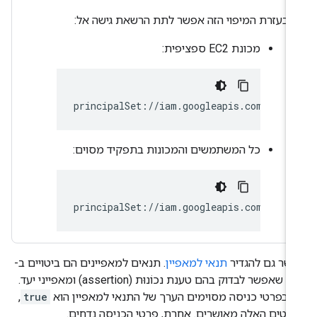
בעזרת המיפוי הזה אפשר לתת הרשאת גישה אל:
מכונת EC2 ספציפית:
principalSet://iam.googleapis.com/proje
כל המשתמשים והמכונות בתפקיד מסוים:
principalSet://iam.googleapis.com/proje
שר גם להגדיר
תנאי למאפיין
. תנאים למאפיינים הם ביטויים ב-
CEL שאפשר לבדוק בהם טענת נכוֹנוּת (assertion) ומאפייני יעד.
 בפרטי כניסה מסוימים הערך של התנאי למאפיין הוא
true
,
רטים האלה מאושרים. אחרת, פרטי הכניסה נדחים.