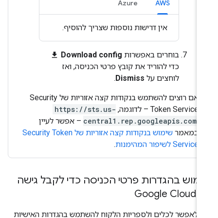
Azure
AWS
אין דרישות נוספות שצריך להוסיף.
בוחרים באפשרות ‎
Download config
file_download
כדי להוריד את קובץ פרטי הכניסה, ואז
לוחצים על
Dismiss
.
אם רוצים להשתמש בנקודות קצה אזוריות של Security
Token Service – לדוגמה,
https://sts.us-
central1.rep.googleapis.com
– אפשר לעיין
במאמר
שימוש בנקודות קצה אזוריות של Security Token
Service לשיפור המהימנות
.
מוש בהגדרות פרטי הכניסה כדי לקבל גישה
Google C
י לאפשר לכלים ולספריות הלקוח להשתמש בהגדרות האישיות