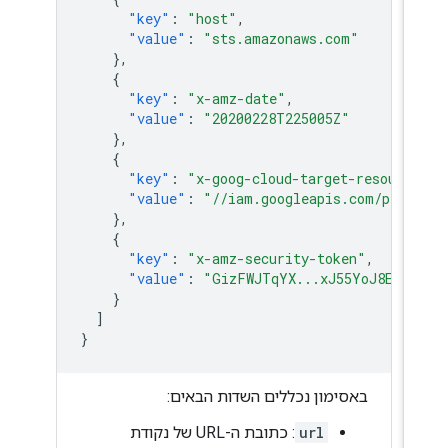
"key"
:
"host"
,
"value"
:
"sts.amazonaws.com"
},
{
"key"
:
"x-amz-date"
,
"value"
:
"20200228T225005Z"
},
{
"key"
:
"x-goog-cloud-target-resourc
"value"
:
"//iam.googleapis.com/proj
},
{
"key"
:
"x-amz-security-token"
,
"value"
:
"GizFWJTqYX...xJ55YoJ8E9HN
}
]
}
באסימון נכללים השדות הבאים:
url
: כתובת ה-URL של נקודת