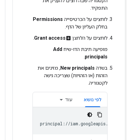
הקטגוריה שבה רוצים להעניק את
התפקיד.
לוחצים על הכרטיסייה
Permissions
בחלק העליון של הדף.
לוחצים על הלחצן
Grant access
.
add_box
מופיעה תיבת הדו-שיח
Add
.
principals
בשדה
New principals
, מזינים את
הזהות (או הזהויות) שצריכה גישה
לקטגוריה.
לפי נושא
עוד
principal://iam.googleapis.com/proje