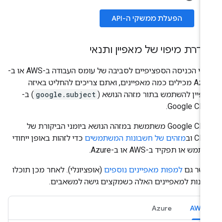
הפעלת ממשקי ה-API
דרת מיפוי של מאפיין ותנאי
פרטי הכניסה הספציפיים לסביבה של עומס העבודה ב-AWS או ב-
Azure מכילים כמה מאפיינים, ואתם צריכים להחליט באיזה
פיין להשתמש בתור מזהה הנושא (
google.subject
) ב-
Google Clou
Google Cloud משתמשת במזהה הנושא ביומני הביקורת של
Cl וב
מזהים של חשבונות המשתמשים
כדי לזהות באופן ייחודי
מש או תפקיד ב-AWS או ב-Azure.
שר גם
למפות מאפיינים נוספים
(אופציונלי). לאחר מכן תוכלו
פנות למאפיינים האלה כשמקצים גישה למשאבים.
Azure
AWS