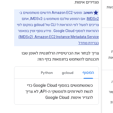
מגדירים אימות.
חשוב:
מופעי Amazon EC2 חדשים משתמשים ב-
IMDSv2
. אם המופע שלכם משתמש ב-IMDSv2, אתם
צריכים לפעול לפי ההוראות ל-CLI של gcloud במקום לפי
ההוראות למסוף Google Cloud . מידע נוסף זמין במאמר
Amazon EC2 Instance Metadata Service ‏ (IMDSv2)
כברירת מחדל
.
צריך לבחור את הכרטיסייה הרלוונטית לאופן שבו
תכננתם להשתמש בדוגמאות בדף הזה:
המסוף
gcloud
Python
כשמשתמשים במסוף Google Cloud כדי
לגשת לשירותים ולממשקי ה-API, לא צריך
להגדיר אימות. Google Cloud