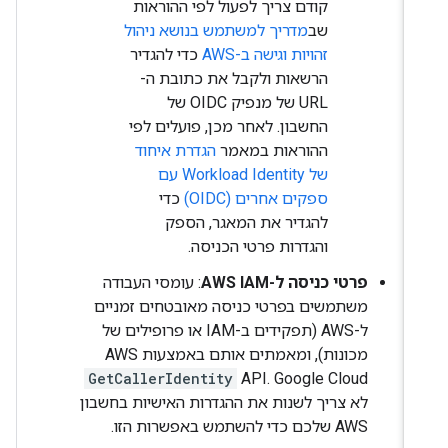
קודם צריך לפעול לפי ההוראות
שב
מדריך למשתמש בנושא ניהול
זהויות וגישה ב-AWS
כדי להגדיר
הרשאות ולקבל את כתובת ה-
URL של מנפיק OIDC של
החשבון. לאחר מכן, פועלים לפי
ההוראות במאמר
הגדרת איחוד
של Workload Identity עם
ספקים אחרים (OIDC)
כדי
להגדיר את המאגר, הספק
והגדרות פרטי הכניסה.
פרטי כניסה ל-AWS IAM
: עומסי העבודה
משתמשים בפרטי כניסה מאובטחים זמניים
ל-AWS (תפקידים ב-IAM או פרופילים של
מכונות), ומאמתים אותם באמצעות AWS
GetCallerIdentity
API. Google Cloud
לא צריך לשנות את ההגדרות האישיות בחשבון
AWS שלכם כדי להשתמש באפשרות הזו.