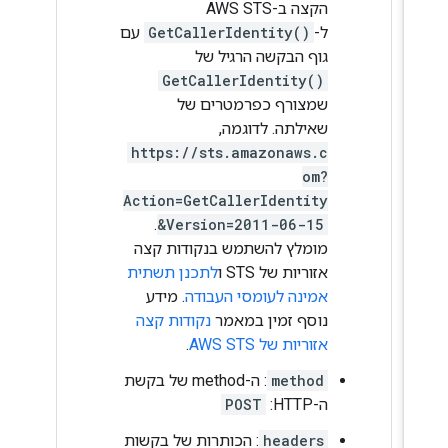
הקצה ב-AWS STS
ל-
GetCallerIdentity()
עם
גוף הבקשה הרגיל של
GetCallerIdentity()
שמצורף כפרמטרים של
שאילתה. לדוגמה,
https://sts.amazonaws.c
om?
Action=GetCallerIdentity
.
&Version=2011-06-15
מומלץ להשתמש בנקודות קצה
אזוריות של STS ו
לתכנן תשתית
אמינה לעומסי העבודה
. מידע
נוסף זמין במאמר
נקודות קצה
אזוריות של AWS STS
.
method
: ה-method של בקשת
ה-HTTP:
POST
headers
: הכותרות של בקשות