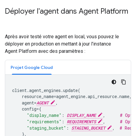
Déployer l'agent dans Agent Platform
Après avoir testé votre agent en local, vous pouvez le
déployer en production en mettant à jour l'instance
Agent Platform avec des paramètres :
Projet Google Cloud
client
.
agent_engines
.
update
(
resource_name
=
agent_engine
.
api_resource
.
name
,
agent
=
AGENT
,
config
=
{
"display_name"
:
DISPLAY_NAME
,
# Opti
"requirements"
:
REQUIREMENTS
,
# Opti
"staging_bucket"
:
STAGING_BUCKET
,
# Requ
},