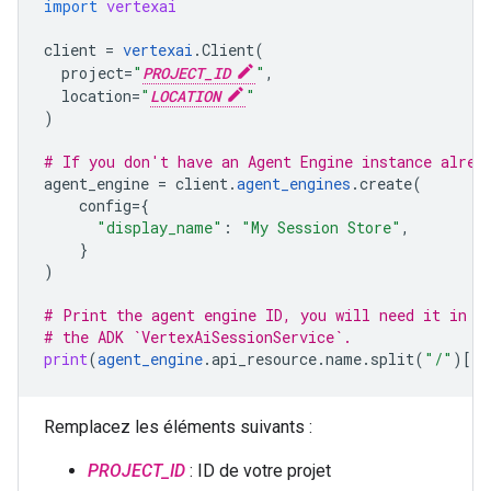
import
vertexai
client
=
vertexai
.
Client
(
project
=
"
PROJECT_ID
"
,
location
=
"
LOCATION
"
)
# If you don't have an Agent Engine instance alrea
agent_engine
=
client
.
agent_engines
.
create
(
config
=
{
"display_name"
:
"My Session Store"
,
}
)
# Print the agent engine ID, you will need it in t
# the ADK `VertexAiSessionService`.
print
(
agent_engine
.
api_resource
.
name
.
split
(
"/"
)[
-
1
Remplacez les éléments suivants :
PROJECT_ID
: ID de votre projet