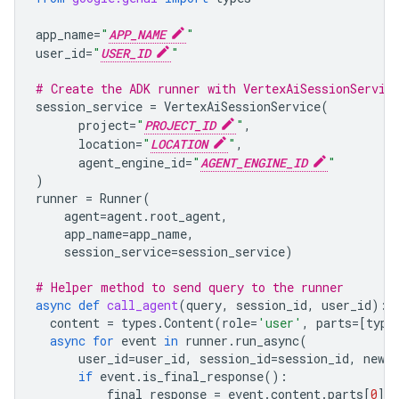
app_name
=
"
APP_NAME
"
user_id
=
"
USER_ID
"
# Create the ADK runner with VertexAiSessionServic
session_service
=
VertexAiSessionService
(
project
=
"
PROJECT_ID
"
,
location
=
"
LOCATION
"
,
agent_engine_id
=
"
AGENT_ENGINE_ID
"
)
runner
=
Runner
(
agent
=
agent
.
root_agent
,
app_name
=
app_name
,
session_service
=
session_service
)
# Helper method to send query to the runner
async
def
call_agent
(
query
,
session_id
,
user_id
):
content
=
types
.
Content
(
role
=
'user'
,
parts
=
[
type
async
for
event
in
runner
.
run_async
(
user_id
=
user_id
,
session_id
=
session_id
,
new_
if
event
.
is_final_response
():
final_response
=
event
.
content
.
parts
[
0
]
.
t