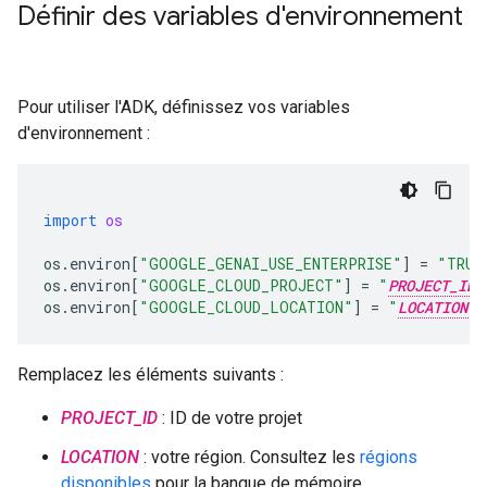
Définir des variables d'environnement
Pour utiliser l'ADK, définissez vos variables
d'environnement :
import
os
os
.
environ
[
"GOOGLE_GENAI_USE_ENTERPRISE"
]
=
"TRUE
os
.
environ
[
"GOOGLE_CLOUD_PROJECT"
]
=
"
PROJECT_ID
os
.
environ
[
"GOOGLE_CLOUD_LOCATION"
]
=
"
LOCATION
Remplacez les éléments suivants :
PROJECT_ID
: ID de votre projet
LOCATION
: votre région. Consultez les
régions
disponibles
pour la banque de mémoire.