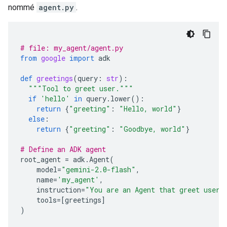
nommé
agent.py
.
# file: my_agent/agent.py
from
google
import
adk
def
greetings
(
query
:
str
):
"""Tool to greet user."""
if
'hello'
in
query
.
lower
():
return
{
"greeting"
:
"Hello, world"
}
else
:
return
{
"greeting"
:
"Goodbye, world"
}
# Define an ADK agent
root_agent
=
adk
.
Agent
(
model
=
"gemini-2.0-flash"
,
name
=
'my_agent'
,
instruction
=
"You are an Agent that greet users
tools
=
[
greetings
]
)