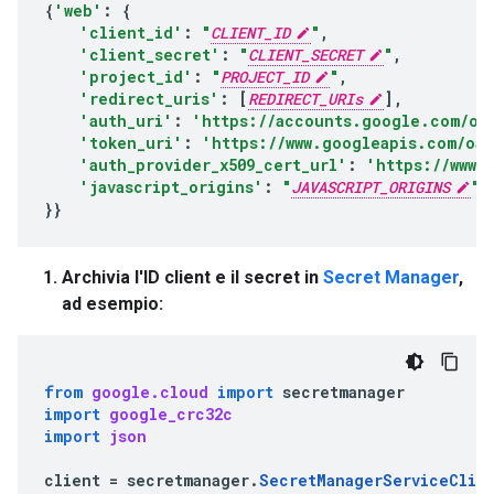
{
'web'
:
{
'client_id'
:
"
CLIENT_ID
"
,
'client_secret'
:
"
CLIENT_SECRET
"
,
'project_id'
:
"
PROJECT_ID
"
,
'redirect_uris'
:
[
REDIRECT_URIs
],
'auth_uri'
:
'https://accounts.google.com/o/
'token_uri'
:
'https://www.googleapis.com/oau
'auth_provider_x509_cert_url'
:
'https://www.
'javascript_origins'
:
"
JAVASCRIPT_ORIGINS
"
,
}}
Archivia l'ID client e il secret in
Secret Manager
,
ad esempio:
from
google.cloud
import
secretmanager
import
google_crc32c
import
json
client
=
secretmanager
.
SecretManagerServiceClie