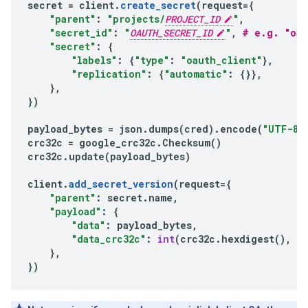
secret
=
client
.
create_secret
(
request
=
{
"parent"
:
"projects/
PROJECT_ID
"
,
"secret_id"
:
"
OAUTH_SECRET_ID
"
,
# e.g. "oau
"secret"
:
{
"labels"
:
{
"type"
:
"oauth_client"
},
"replication"
:
{
"automatic"
:
{}},
},
})
payload_bytes
=
json
.
dumps
(
cred
)
.
encode
(
"UTF-8"
crc32c
=
google_crc32c
.
Checksum
()
crc32c
.
update
(
payload_bytes
)
client
.
add_secret_version
(
request
=
{
"parent"
:
secret
.
name
,
"payload"
:
{
"data"
:
payload_bytes
,
"data_crc32c"
:
int
(
crc32c
.
hexdigest
(),
16
},
})