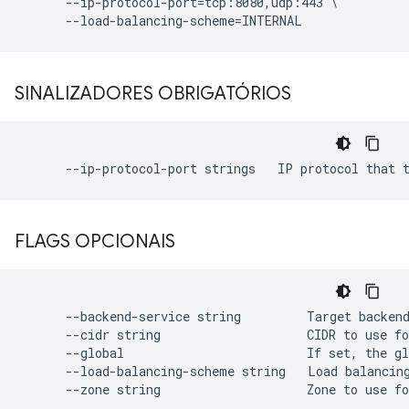
      --ip-protocol-port=tcp:8080,udp:443 \

SINALIZADORES OBRIGATÓRIOS
FLAGS OPCIONAIS
      --backend-service string         Target backend
      --cidr string                    CIDR to use fo
      --global                         If set, the gl
      --load-balancing-scheme string   Load balancin