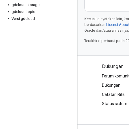
gdcloud storage
gdcloud topic
Versi gdcloud
Kecuali dinyatakan lain, k
berdasarkan
Lisensi Apach
Oracle dan/atau afiliasinya.
Terakhir diperbarui pada 2
Produk dan harga
Dukungan
Lihat semua produk
Forum komuni
Harga Google Cloud
Dukungan
Google Cloud Marketplace
Catatan Rilis
Hubungi bagian penjualan
Status sistem