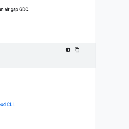
n air gap GDC.
oud CLI
.