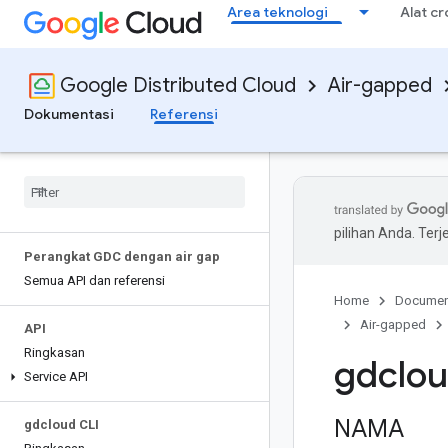
Area teknologi
Alat c
Google Distributed Cloud
Air-gapped
Dokumentasi
Referensi
pilihan Anda. Te
Perangkat GDC dengan air gap
Semua API dan referensi
Home
Documen
Air-gapped
API
Ringkasan
gdclou
Service API
NAMA
gdcloud CLI