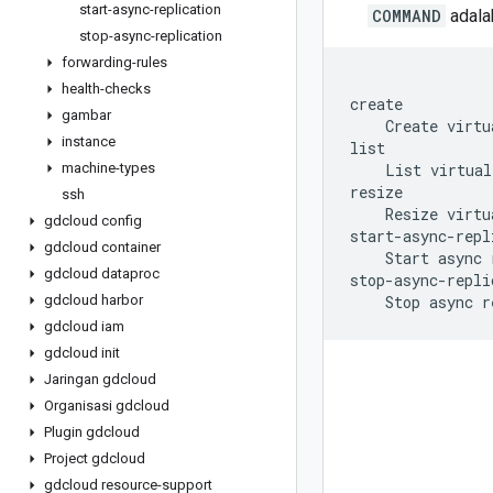
start-async-replication
COMMAND
adalah
stop-async-replication
forwarding-rules
health-checks
create

gambar
    Create virtu
instance
list

machine-types
    List virtual
resize

ssh
    Resize virtu
gdcloud config
start-async-repl
gdcloud container
    Start async 
gdcloud dataproc
stop-async-repli
gdcloud harbor
gdcloud iam
gdcloud init
Jaringan gdcloud
Organisasi gdcloud
Plugin gdcloud
Project gdcloud
gdcloud resource-support