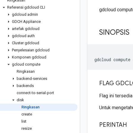
Ringkasan
Referensi gdcloud CLI
gdcloud compute
gdcloud admin
GDCH Appliance
artefak gdcloud
SINOPSIS
gdcloud auth
Cluster gdcloud
Penyelesaian gdcloud
Komponen gdcloud
gcloud compute
Ringkasan
backend-services
FLAG GDCL
backends
connect-to-serial-port
Flag ini tersedi
disk
Ringkasan
Untuk mengetahu
create
list
PERINTAH
resize