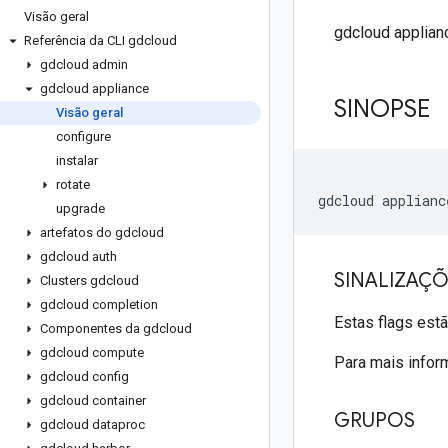
Visão geral
gdcloud applian
Referência da CLI gdcloud
gdcloud admin
gdcloud appliance
SINOPSE
Visão geral
configure
instalar
rotate
upgrade
artefatos do gdcloud
gdcloud auth
SINALIZAÇ
Clusters gdcloud
gdcloud completion
Estas flags est
Componentes da gdcloud
gdcloud compute
Para mais infor
gdcloud config
gdcloud container
GRUPOS
gdcloud dataproc