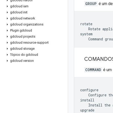
gdcloud harbor
GROUP
é um de
gdcloud iam
gdcloud init
gdcloud network
rotate

gdcloud organizations
    Rotate appli
Plugin gdcloud
system

gdcloud projects
gdcloud resource-support
gdcloud storage
Tópico do gdcloud
COMANDO
gdcloud version
COMMAND
é um 
configure

    Configure th
install

    Install the 
upgrade
