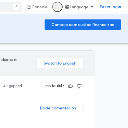
/
Console
Fazer login
Comece sem custos financeiros
 idioma de
Air-gapped
Isso foi útil?
Envie comentários