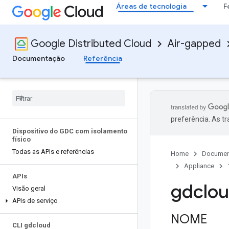
Áreas de tecnologia
F
Google Distributed Cloud
Air-gapped
Documentação
Referência
preferência. As t
Dispositivo do GDC com isolamento
físico
Todas as APIs e referências
Home
Documen
Appliance
APIs
gdclou
Visão geral
APIs de serviço
NOME
CLI gdcloud