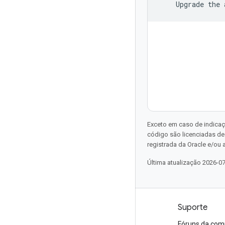
Exceto em caso de indicaç
código são licenciadas d
registrada da Oracle e/ou a
Última atualização 2026-0
Produtos e preços
Suporte
Veja todos os produtos
Fóruns da com