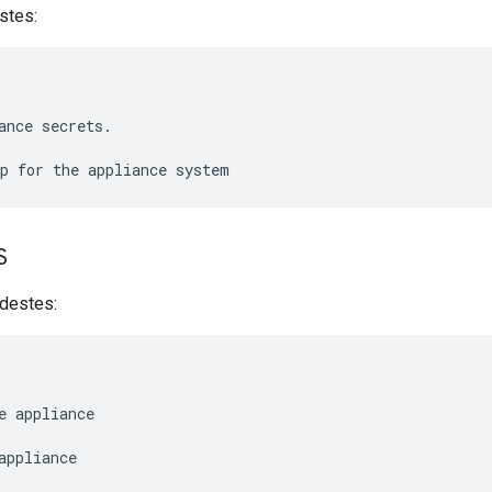
stes:
ance secrets.

S
destes:
e appliance

appliance
