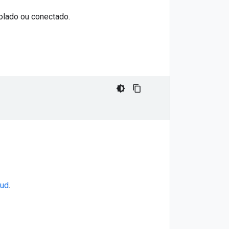
solado ou conectado.
oud
.