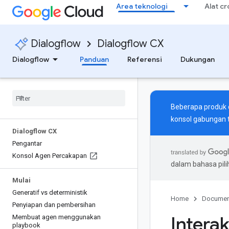
Area teknologi
Alat c
Dialogflow
Dialogflow CX
Dialogflow
Panduan
Referensi
Dukungan
Beberapa produk d
konsol gabungan
Dialogflow CX
Pengantar
Konsol Agen Percakapan
dalam bahasa pil
Mulai
Generatif vs deterministik
Home
Documen
Penyiapan dan pembersihan
Intera
Membuat agen menggunakan
playbook