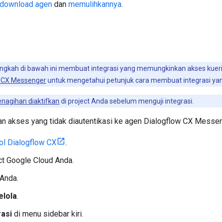
download agen
dan
memulihkannya
.
gkah di bawah ini membuat integrasi yang memungkinkan akses kueri a
w CX Messenger
untuk mengetahui petunjuk cara membuat integrasi yang
enagihan diaktifkan
di project Anda sebelum menguji integrasi.
n akses yang tidak diautentikasi ke agen Dialogflow CX Messe
ol Dialogflow CX
.
ect Google Cloud Anda.
 Anda.
elola
.
rasi
di menu sidebar kiri.