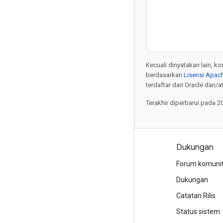
Kecuali dinyatakan lain, k
berdasarkan
Lisensi Apach
terdaftar dari Oracle dan/at
Terakhir diperbarui pada 2
Produk dan harga
Dukungan
Lihat semua produk
Forum komuni
Harga Google Cloud
Dukungan
Google Cloud Marketplace
Catatan Rilis
Hubungi bagian penjualan
Status sistem