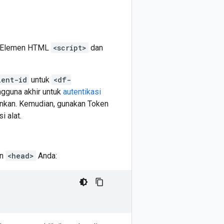
a. Elemen HTML
<script>
dan
ient-id
untuk
<df-
ngguna akhir untuk
autentikasi
nkan. Kemudian, gunakan Token
i alat.
en
<head>
Anda: