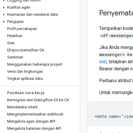
Logging dan histori
Kualitas agen
Penyemat
Keamanan dan residensi data
Pengujian
Tempelkan kode 
Profil percakapan
<df-messenge
Pelatihan
Sesi
Jika Anda menggu
Ekspor
/
pemulihan Git
messenger>
ke 
Sentimen
alat
, tetapkan at
Menggunakan beberapa project
Bearer dengan n
Versi dan lingkungan
Tingkat aplikasi data
Perbarui atribut 
Untuk memungkin
Panduan cara kerja
Bermigrasi dari Dialogflow ES ke CX
Mendeteksi intent
Mengimplementasikan webhook
Mengelola agen dengan API
Mengelola halaman dengan API