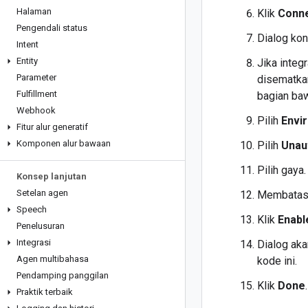
Halaman
Klik
Conn
Pengendali status
Dialog kon
Intent
Entity
Jika integ
Parameter
disematkan
Fulfillment
bagian baw
Webhook
Pilih
Envi
Fitur alur generatif
Komponen alur bawaan
Pilih
Unau
Pilih gaya.
Konsep lanjutan
Setelan agen
Membatasi
Speech
Klik
Enabl
Penelusuran
Integrasi
Dialog ak
Agen multibahasa
kode ini.
Pendamping panggilan
Klik
Done
.
Praktik terbaik