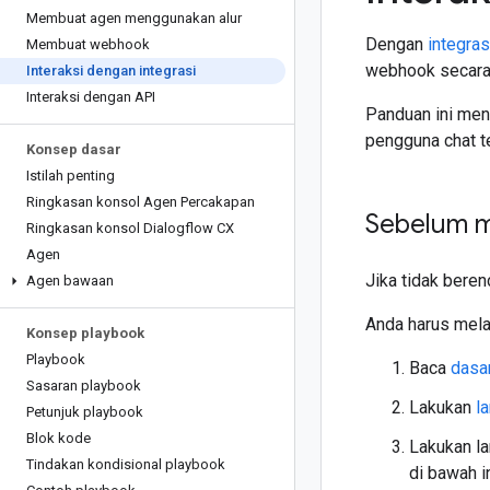
Membuat agen menggunakan alur
Dengan
integras
Membuat webhook
webhook secara 
Interaksi dengan integrasi
Interaksi dengan API
Panduan ini men
pengguna chat t
Konsep dasar
Istilah penting
Ringkasan konsol Agen Percakapan
Sebelum 
Ringkasan konsol Dialogflow CX
Agen
Jika tidak bere
Agen bawaan
Anda harus mela
Konsep playbook
Playbook
Baca
dasar
Sasaran playbook
Lakukan
l
Petunjuk playbook
Blok kode
Lakukan l
Tindakan kondisional playbook
di bawah i