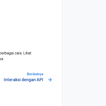
erbagai cara. Lihat
ya.
Berikutnya
arrow_forward
Interaksi dengan API