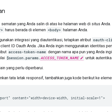
an
sematan yang Anda salin di atas ke halaman web di situs And
r>
harus berada di elemen
<body>
halaman Anda.
nakan integrasi yang diautentikasi, tetapkan atribut
oauth-cl
client ID Oauth Anda. Jika Anda ingin menggunakan identitas pe
ribut
access-token-name
dengan nama apa pun yang Anda ingi
ilai
$session.params.
ACCESS_TOKEN_NAME
untuk autentikas
lain yang perlu diperbarui.
kan tata letak responsif, tambahkan juga kode berikut ke elem