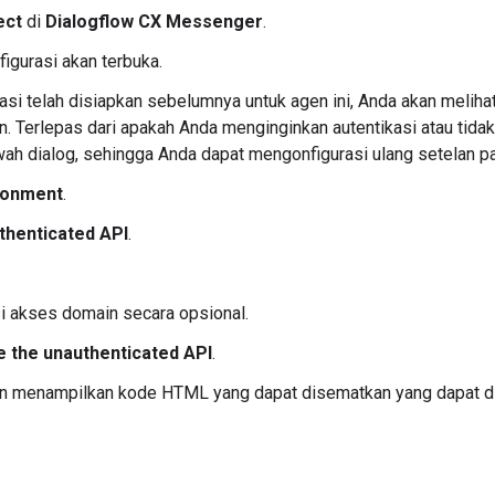
ect
di
Dialogflow CX Messenger
.
figurasi akan terbuka.
rasi telah disiapkan sebelumnya untuk agen ini, Anda akan meli
. Terlepas dari apakah Anda menginginkan autentikasi atau tidak
ah dialog, sehingga Anda dapat mengonfigurasi ulang setelan pa
ronment
.
thenticated API
.
 akses domain secara opsional.
e the unauthenticated API
.
an menampilkan kode HTML yang dapat disematkan yang dapat dis