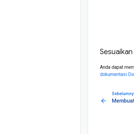
Sesuaikan
Anda dapat meny
dokumentasi Di
Sebelumny
arrow_back
Membuat