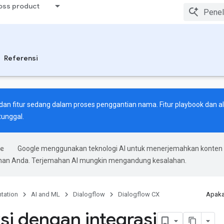
ross product
Referensi
an fitur sedang dalam proses penggantian nama. Fitur playbook dan alu
tunggal.
Google menggunakan teknologi AI untuk menerjemahkan konten
ihan Anda. Terjemahan AI mungkin mengandung kesalahan.
tation
AI and ML
Dialogflow
Dialogflow CX
Apaka
ksi dengan integrasi