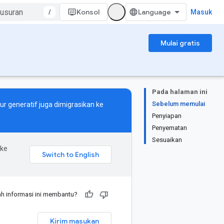
/
Konsol
Masuk
Mulai gratis
Pada halaman ini
Sebelum memulai
r generatif juga dimigrasikan ke
Penyiapan
Penyematan
Sesuaikan
 ke
h informasi ini membantu?
Kirim masukan