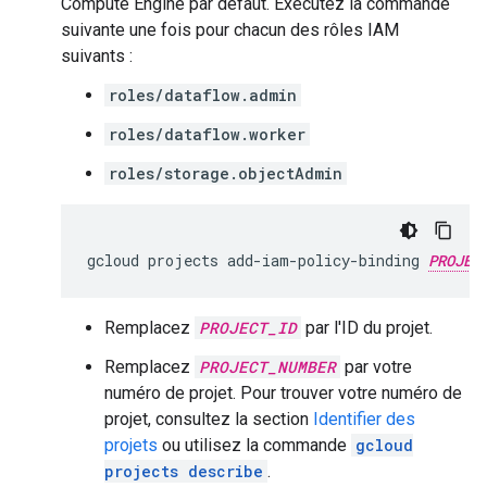
Compute Engine par défaut. Exécutez la commande
suivante une fois pour chacun des rôles IAM
suivants :
roles/dataflow.admin
roles/dataflow.worker
roles/storage.objectAdmin
gcloud
projects
add-iam-policy-binding
PROJEC
Remplacez
PROJECT_ID
par l'ID du projet.
Remplacez
PROJECT_NUMBER
par votre
numéro de projet. Pour trouver votre numéro de
projet, consultez la section
Identifier des
projets
ou utilisez la commande
gcloud
projects describe
.