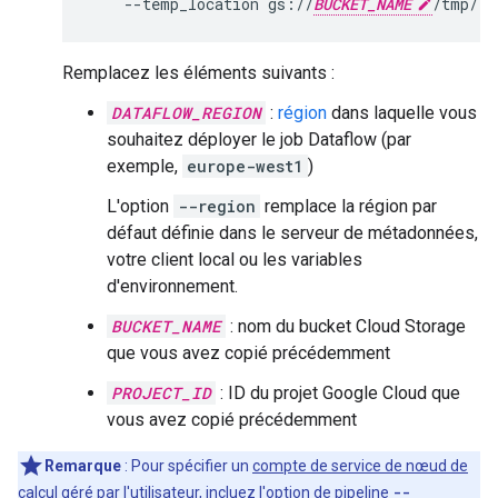
--temp_location
gs://
BUCKET_NAME
/tmp/
Remplacez les éléments suivants :
DATAFLOW_REGION
:
région
dans laquelle vous
souhaitez déployer le job Dataflow (par
exemple,
europe-west1
)
L'option
--region
remplace la région par
défaut définie dans le serveur de métadonnées,
votre client local ou les variables
d'environnement.
BUCKET_NAME
: nom du bucket Cloud Storage
que vous avez copié précédemment
PROJECT_ID
: ID du projet Google Cloud que
vous avez copié précédemment
Remarque
: Pour spécifier un
compte de service de nœud de
calcul géré par l'utilisateur
, incluez l'
option de pipeline
--