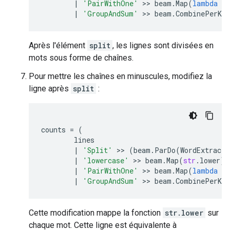
|
'PairWithOne'
>>
beam
.
Map
(
lambda
x
|
'GroupAndSum'
>>
beam
.
CombinePerKey
Après l'élément
split
, les lignes sont divisées en
mots sous forme de chaînes.
Pour mettre les chaînes en minuscules, modifiez la
ligne après
split
:
counts
=
(
lines
|
'Split'
>>
(
beam
.
ParDo
(
WordExtracti
|
'lowercase'
>>
beam
.
Map
(
str
.
lower
)
|
'PairWithOne'
>>
beam
.
Map
(
lambda
x
|
'GroupAndSum'
>>
beam
.
CombinePerKey
Cette modification mappe la fonction
str.lower
sur
chaque mot. Cette ligne est équivalente à