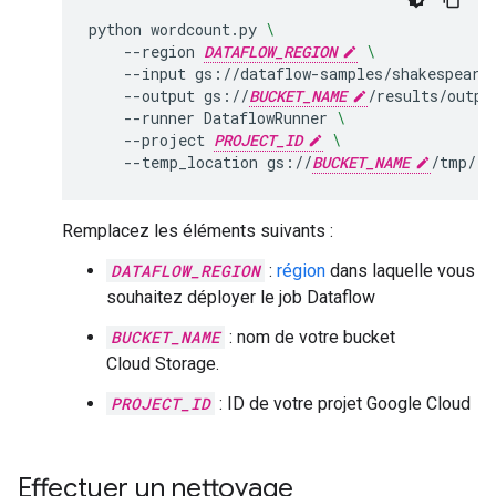
python
wordcount.py
\
--region
DATAFLOW_REGION
\
--input
gs://dataflow-samples/shakespeare
--output
gs://
BUCKET_NAME
/results/outpu
--runner
DataflowRunner
\
--project
PROJECT_ID
\
--temp_location
gs://
BUCKET_NAME
/tmp/
Remplacez les éléments suivants :
DATAFLOW_REGION
:
région
dans laquelle vous
souhaitez déployer le job Dataflow
BUCKET_NAME
: nom de votre bucket
Cloud Storage.
PROJECT_ID
: ID de votre projet Google Cloud
Effectuer un nettoyage