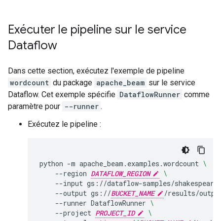
Exécuter le pipeline sur le service
Dataflow
Dans cette section, exécutez l'exemple de pipeline
wordcount
du package
apache_beam
sur le service
Dataflow. Cet exemple spécifie
DataflowRunner
comme
paramètre pour
--runner
.
Exécutez le pipeline :
python
-m
apache_beam.examples.wordcount
\
--region
DATAFLOW_REGION
\
--input
gs://dataflow-samples/shakespeare
--output
gs://
BUCKET_NAME
/results/outpu
--runner
DataflowRunner
\
--project
PROJECT_ID
\