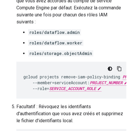
que vous avez accordés au compte de service
Compute Engine par défaut. Exécutez la commande
suivante une fois pour chacun des rôles IAM
suivants :
roles/dataflow.admin
roles/dataflow.worker
roles/storage.objectAdmin
gcloud
projects
remove-iam-policy-binding
PRO
--member
=
serviceAccount:
PROJECT_NUMBER
-
--role
=
SERVICE_ACCOUNT_ROLE
Facultatif : Révoquez les identifiants
d'authentification que vous avez créés et supprimez
le fichier d'identifiants local.