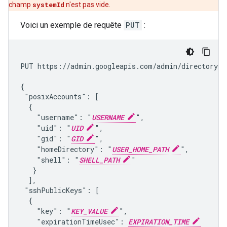
champ
systemId
n'est pas vide.
Voici un exemple de requête
PUT
:
PUT https://admin.googleapis.com/admin/directory/v
{

 "posixAccounts": [

  {

    "username": "
USERNAME
",

    "uid": "
UID
",

    "gid": "
GID
",

    "homeDirectory": "
USER_HOME_PATH
",

    "shell": "
SHELL_PATH
"

   }

  ],

 "sshPublicKeys": [

  {

    "key": "
KEY_VALUE
",

    "expirationTimeUsec": 
EXPIRATION_TIME