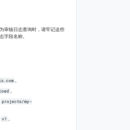
为审核日志查询时，请牢记这些
志字段名称。
is.com
。
load
。
如
projects/my-
如
v1
。