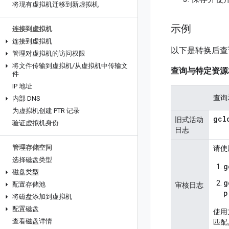
将现有虚拟机迁移到新虚拟机
示例
连接到虚拟机
连接到虚拟机
以下是转换后查
管理对虚拟机的访问权限
将文件传输到虚拟机
/
从虚拟机中传输文
查询与特定资源
件
IP 地址
查询
内部 DNS
为虚拟机创建 PTR 记录
gcl
旧式活动
验证虚拟机身份
日志
管理存储空间
请使
选择磁盘类型
g
磁盘类型
g
配置存储池
审核日志
p
将磁盘添加到虚拟机
配置磁盘
使用方
查看磁盘详情
匹配