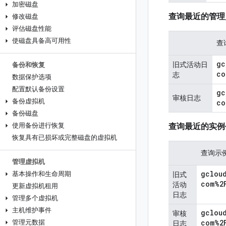
加密磁盘
查询最近的管理
修改磁盘
评估磁盘性能
使磁盘具备高可用性
查
gc
旧式活动日
备份和恢复
co
志
数据保护选项
配置默认备份设置
gc
审核日志
备份虚拟机
co
备份磁盘
使用备份进行恢复
查询最近的实例
恢复具有已损坏或完整磁盘的虚拟机
查询示
管理虚拟机
gclou
基本操作和生命周期
旧式
com%2
活动
更新虚拟机租用
日志
管理多个虚拟机
主机维护事件
gclou
审核
com%2
管理元数据
日志