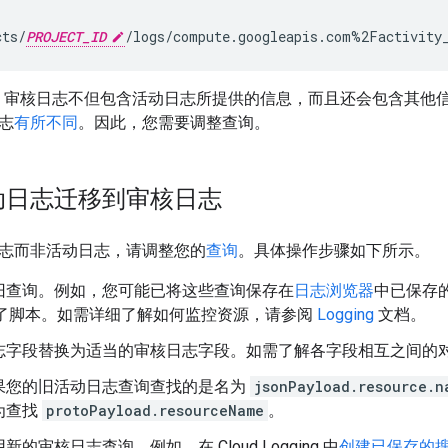
cts/
PROJECT_ID
Engine 审核日志不但包含活动日志所提供的信息，而且还会包含
志
有所不同
。因此，您需要调整查询。
动日志迁移到审核日志
志而非活动日志，请调整您的
查询
。具体操作步骤如下所示。
旧查询。例如，您可能已将这些查询保存在
日志浏览器
中已保存的
创建了脚本。如需详细了解如何监控资源，请参阅
Logging
文档。
志字段替换为适当的审核日志字段。如需了解各字段相互之间的
果您的旧活动日志查询查找的是名为
jsonPayload.resource.n
为查找
protoPayload.resourceName
。
的审核日志查询。例如，在 Cloud Logging 中
创建已保存的