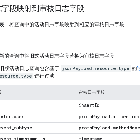
志字段映射到审核日志字段
表，将查询中的活动日志字段映射到相应的审核日志字段。
新的查询中将旧式活动日志字段替换为审核日志字段。
旧版活动日志查询包含基于
jsonPayload.resource.type
的
esource.type
进行过滤。
段
审核日志字段
insert
Id
actor
.
user
proto
Payload
.
authentica
event
_
subtype
proto
Payload
.
method
Nam
event
_
timestamp
_
us
timestamp