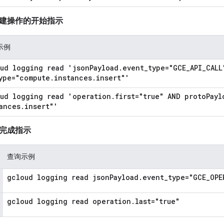
建操作的开始指示
示例
ud logging read 'json
Payload
.
event
_
type="GCE
_
API
_
CALL
ype="compute
.
instances
.
insert"'
ud logging read 'operation
.
first="true" AND proto
Payl
ances
.
insert"'
完成指示
查询示例
gcloud logging read json
Payload
.
event
_
type="GCE
_
OPE
gcloud logging read operation
.
last="true"