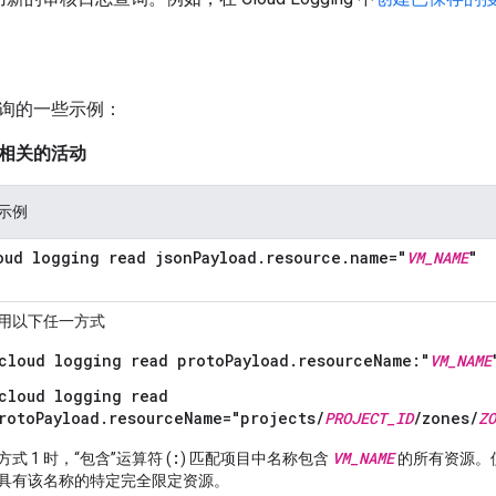
询的一些示例：
相关的活动
示例
oud logging read json
Payload
.
resource
.
name="
VM
_
NAME
"
用以下任一方式
cloud logging read protoPayload.resourceName:"
VM_NAME
cloud logging read
rotoPayload.resourceName="projects/
PROJECT_ID
/zones/
ZO
:
VM_NAME
式 1 时，“包含”运算符 (
) 匹配项目中名称包含
的所有资源。使用
具有该名称的特定完全限定资源。