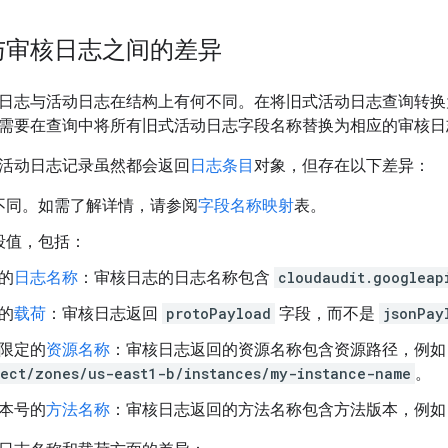
与审核日志之间的差异
日志与活动日志在结构上有何不同。在将旧式活动日志查询转换
需要在查询中将所有旧式活动日志字段名称替换为相应的审核日
活动日志记录虽然都会返回
日志条目
对象，但存在以下差异：
不同。如需了解详情，请参阅
字段名称映射
表。
段值，包括：
的
日志名称
：审核日志的日志名称包含
cloudaudit.googleap
的
载荷
：审核日志返回
protoPayload
字段，而不是
jsonPay
限定的
资源名称
：审核日志返回的资源名称包含资源路径，例
ject/zones/us-east1-b/instances/my-instance-name
。
本号的
方法名称
：审核日志返回的方法名称包含方法版本，例