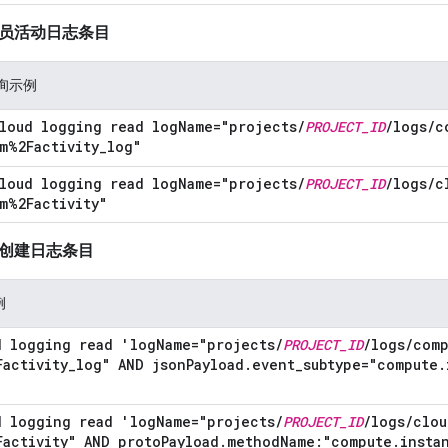
员活动日志条目
询示例
loud logging read log
Name="projects
/
PROJECT
_
ID
/
logs
/
c
m%2Factivity
_
log"
loud logging read log
Name="projects
/
PROJECT
_
ID
/
logs
/
c
m%2Factivity"
创建日志条目
例
d logging read 'log
Name="projects
/
PROJECT
_
ID
/
logs
/
comp
Factivity
_
log" AND json
Payload
.
event
_
subtype="compute
.
d logging read 'log
Name="projects
/
PROJECT
_
ID
/
logs
/
clou
Factivity" AND proto
Payload
.
method
Name:"compute
.
insta