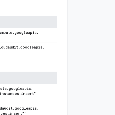
ompute
.
googleapis
.
loudaudit
.
googleapis
.
ute
.
googleapis
.
instances
.
insert"'
daudit
.
googleapis
.
nces
.
insert"'