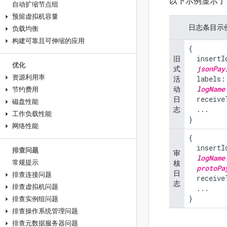
以下示例显示了
自动扩缩节点组
预留虚拟机容量
日志条目示
负载均衡
构建可靠且可伸缩的应用
{

  insertI
旧
优化
jsonPay
式
资源利用率
  labels:
活
logName
动
节约费用
  receive
日
磁盘性能
  ...

志
工作负载性能
}
网络性能
{

  insertI
排查问题
审
logName
常规提示
核
protoPa
日
排查连接问题
  receive
志
排查虚拟机问题
  ...

}
排查实例组问题
排查操作系统管理问题
排查元数据服务器问题