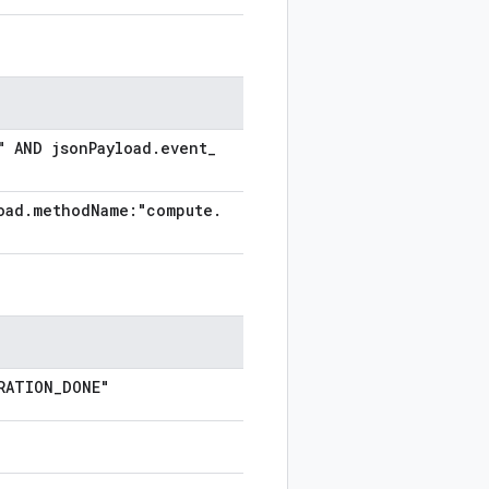
" AND json
Payload
.
event
_
oad
.
method
Name:"compute
.
RATION
_
DONE"