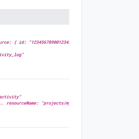
urce: { id: "12345678900123456789" name: "my-instance-na
ivity_log"
activity"
.. resourceName: "projects/my-project/zones/us-east1-b/i