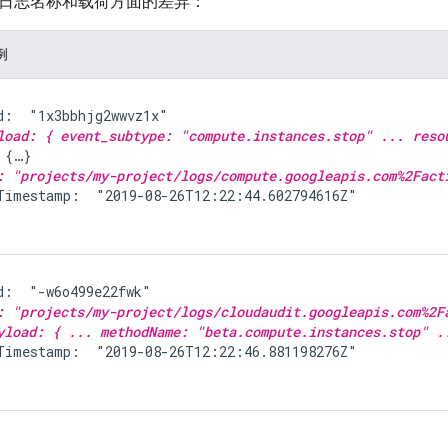
日志名称和载荷方面的差异：
例
d:  "1x3bbhjg2wwvz1x"

load: { event_subtype: "compute.instances.stop" ... reso
 {…}

: "projects/my-project/logs/compute.googleapis.com%2Fact
Timestamp:  "2019-08-26T12:22:44.602794616Z"

d:  "-w6o499e22fwk"

: "projects/my-project/logs/cloudaudit.googleapis.com%2F
yload: { ... methodName: "beta.compute.instances.stop" .
Timestamp:  "2019-08-26T12:22:46.881198276Z"
