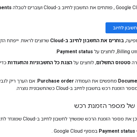
ents
חשבון לחיוב
פיעה,
בוחרים את החשבון לחיוב ב-Cloud
שרוצים לראות. ייפתח הדף illing Overview
חצים על
Payment status
.
רה
סטטוס התשלום
, לוחצים על
הצגת כל החשבוניות והתעודות
כדי 
Docume
מחפשים את העמודה
Purchase order
. אם הערך ריק לגבי
זמנת רכש בחשבון לחיוב ב-Cloud כשהחשבונית נוצרה.
ן של מספר הזמנת רכש
מספר הזמנת הרכש שמשויך לחשבון לחיוב ב-Cloud שמוגדר לתשלום בחשבונית:
Payment status
במסוף Google Cloud .