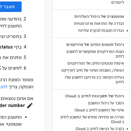
לימודים
מעבר לדף  status
אוטומציה של ניהול העלויות
בהודעה שמו
הגדרה של התראות פרוגרמטיות
החשבון לחיו
הגדרת תגובות לבקרת עלויות
בתפריט הניווט Billing, לו
ניהול סטטוס החיוב של פרויקטים
בדף
status
הצגת הפרויקטים שמקושרים לחשבון
לחיוב
מזינים את 
אימות סטטוס החיוב של הפרויקטים
לוחצים על
K
הפעלה
,
השבתה ושינוי של חיוב לפרויקט
נעילת הקישור בין פרויקט לחשבון שלו
מספר הזמנת הרכש
לחיוב
הונפקה, צריך
להנפ
ניהול של חשבונות לחיוב ב-Cloud
אם אתם נמצאים 
הסבר על ניהול החשבון
edit
rder number
שינוי של החשבון לחיוב ב-Cloud
החשבון הזה לחיוב ב-Cloud לא מוגדר לתשל
סגירה או פתיחה מחדש של החשבון לחיוב
ב-Cloud
אוטומטי. אפשר
בקרה על הגישה לחיוב ב-Cloud