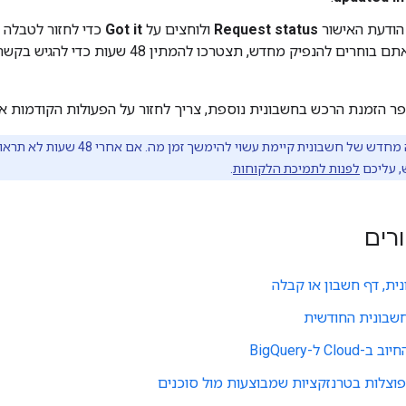
הודעת האישור
Request status
ולוחצים על
Got it
כדי לחזור לטבלה
חשבונית שאתם בוחרים להנפיק מחדש, תצטרכו להמתין
ר הזמנת הרכש בחשבונית נוספת, צריך לחזור על הפעולות הקודמות א
תהליך ההנפקה מחדש של חשבונית קי
 עליכם
לפנות לתמיכת הלקוחות
.
רים
ית, דף חשבון או קבלה
שבונית החודשית
Clo ל-BigQuery
פוצלות בטרנזקציות שמבוצעות מול סוכנים