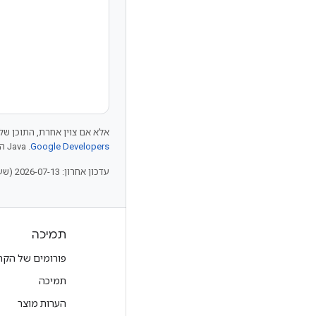
אלא אם צוין אחרת, התוכן של 
Google Developers‏
.‏ Java הוא סימן מסחרי רשום של חברת Oracle ו/או של השותפים העצמאיים שלה.
עדכון אחרון: 2026-07-13 (שעון UTC).
מוצרים ותמחור
תמיכה
להצגת כל המוצרים
פורומים של הקה
תוכניות תמחור ב-Google Cloud
תמיכה
Google Cloud Marketplace
הערות מוצר