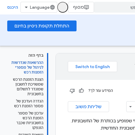
מסוף
היכנס
התחלת תקופת ניסיון בחינם
בדף הזה
ההרשאות שנדרשות
לניהול של מספרי
הזמנות רכש
הצגת הזמנת הרכש
שמשויכת לחשבון
שמוגדר לתשלום
המידע עזר לך?
בחשבונית
הגדרה ועדכון של
מספר הזמנת רכש
שליחת משוב
עדכון של מספר
הזמנת הרכש
 או קוד לקוח) הוא מספר זיהוי שמופיע בכותרת של החשבוניות.
בחשבוניות שכבר
שבונית החודשית.
הונפקו
נושאים קשורים