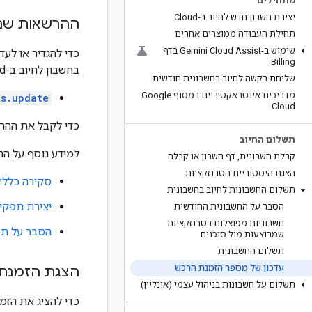
מתחילים
יצירת חשבון חדש לחיוב ב-Cloud
ההרשאות שנד
תחילת העבודה ממוצרים אחרים
שימוש ב-Gemini Cloud Assist בדף
כדי להגדיר או לע
Billing
בחשבון לחיוב ב-Cloud:
שליחת בקשה לחיוב בחשבונית חודשית
מדריכים אינטראקטיביים במסוף Google
ts.update
Cloud
כדי לקבל את ההר
תשלום החיוב
למידע נוסף על הר
קבלת חשבונית
,
דף חשבון או קבלה
הצגת היסטוריית הטרנזקציות
סקירה כללי
תשלום החשבונות לחיוב בחשבונית
יצירת תפקידי
הסבר על החשבונית החודשית
חשבוניות מפוצלות בטרנזקציות
הסבר על תפקי
שמבוצעות מול סוכנים
תשלום החשבונית
עדכון של מספר הזמנת הרכש
הצגת הזמנת 
תשלום על חשבונות בניהול עצמי (אונליין)
כדי להציג את הזמ