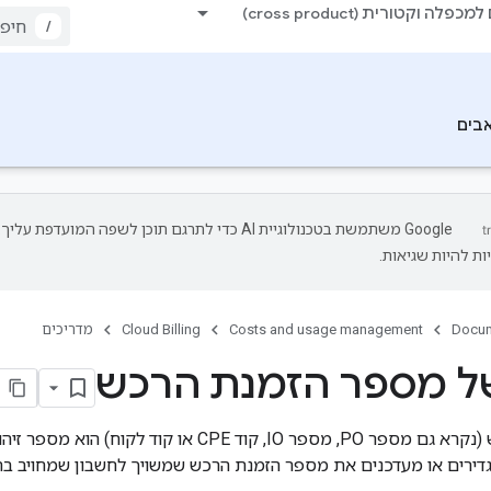
כפלה וקטורית (cross product)
/
בים
‫Google משתמשת בטכנולוגיית AI כדי לתרגם תוכן לשפה המועדפת עליך.
ות להיות שגיאות.
Docum
Costs and usage management
Cloud Billing
מדריכים
של מספר הזמנת הרכש
מספר הזמנת רכש (נקרא גם מספר PO, מספר IO, קוד CPE
דירים או מעדכנים את מספר הזמנת הרכש שמשויך לחשבון שמחויב בח