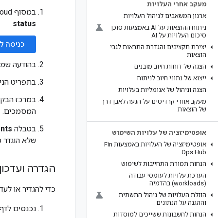
מעקב אחרי העלויות
במסוף Google Cloud , פותחים את החשבון לחיוב ב-Cloud ועוברים לטבלה
ארגון המשאבים לניהול העלויות
.
status
ניתוח ההוצאות על AI באמצעות סוכן
סיכום העלויות על AI
כניסה ל
יצירת תקציבים והגדרת התראות לגבי
הוצאות
בהודעה שמו
הצגה של דוחות חיוב מובנים
ייצוא של נתוני חיוב לניתוח
בתפריט הניווט Billing, לו
הצגה וניהול של אנומליות בעלויות
במרכז הבק
מעקב אחרי קרדיטים על הגעה לאבן דרך
של הוצאות
המסמכים.
בטבלה
nts
אופטימיזציה של עלויות השימוש
שלא הוגדר מספר ה
אופטימיזציה של העלויות באמצעות Fin
Ops Hub
הנחות תמורת התחייבות לשימוש
הגדרה ועדכו
הערכת עלויות לעומסי עבודה
(workloads) בהדמיה
כדי להגדיר או לעדכן את 
הוזלת העלויות של ניהול התשתית
וההגנה על הנתונים
נכנסים לדף
הנחות לחשבונות ששייכים למוסדות