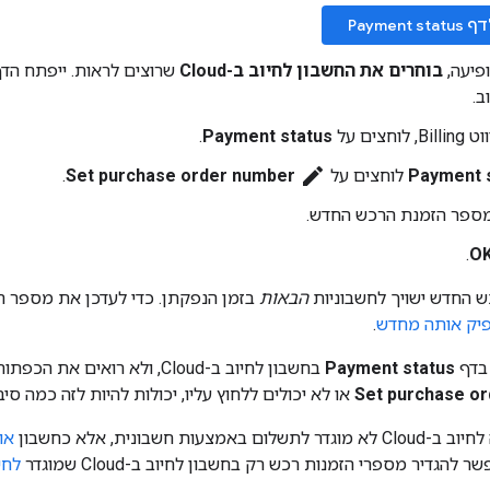
Payment
פיעה,
בוחרים את החשבון לחיוב ב-Cloud
ב.
חצים על
Payment status
.
edit
Payment 
לוחצים על
‏
Set purchase order number
.
מספר הזמנת הרכש החדש.
.
O
 החדש ישויך לחשבוניות
הבאות
בזמן הנפקתן. כדי לעדכן את מספר 
יק אותה מחדש
.
בדף
Payment status
בחשבון לחיוב ב-Cloud, ולא רואים את הכפתור
Set purchase o
או לא יכולים ללחוץ עליו, יכולות להיות לזה כמה סיב
ום באמצעות חשבונית, אלא כחשבון
אונ
 להגדיר מספרי הזמנות רכש רק בחשבון לחיוב ב-Cloud שמוגדר
לחי