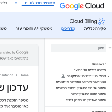
תחומים טכנולוגיים
כלים למ
Cloud Billing
סקירה כללית
מדריכים
ממשקי API וחומרי עזר
משא
בתרגומים כאלו עשוי
Discover
סקירה כללית על המוצר
entation
Home
ניהול עלויות לבעלי פרויקטים
המטבעות ואמצעי התשלום שנתמכים
עדכון 
איתור של סוג החשבון ומחזור החיובים
איתור מזהה החשבון לחיוב
איתור האדמין של חשבון לחיוב
כאן מוסבר איך מג