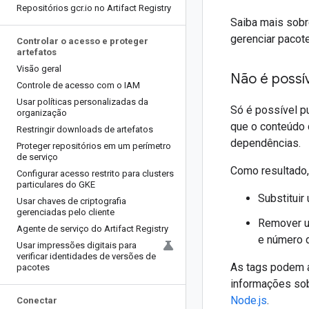
Repositórios gcr
.
io no Artifact Registry
Saiba mais sobr
gerenciar pacote
Controlar o acesso e proteger
artefatos
Visão geral
Não é possív
Controle de acesso com o IAM
Usar políticas personalizadas da
Só é possível p
organização
que o conteúdo 
Restringir downloads de artefatos
dependências.
Proteger repositórios em um perímetro
de serviço
Como resultado,
Configurar acesso restrito para clusters
particulares do GKE
Substituir
Usar chaves de criptografia
gerenciadas pelo cliente
Remover u
Agente de serviço do Artifact Registry
e número 
Usar impressões digitais para
verificar identidades de versões de
As tags podem a
pacotes
informações sob
Node.js
.
Conectar