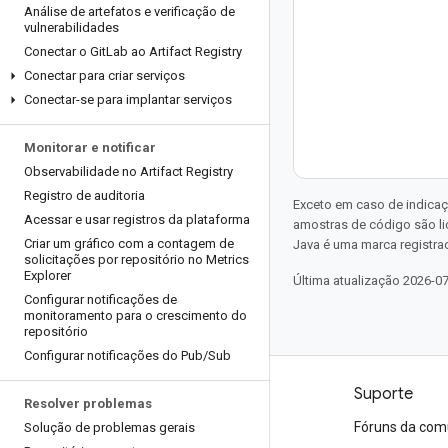
Análise de artefatos e verificação de
vulnerabilidades
Conectar o Git
Lab ao Artifact Registry
Conectar para criar serviços
Conectar-se para implantar serviços
Monitorar e notificar
Observabilidade no Artifact Registry
Registro de auditoria
Exceto em caso de indicaç
Acessar e usar registros da plataforma
amostras de código são l
Criar um gráfico com a contagem de
Java é uma marca registrad
solicitações por repositório no Metrics
Explorer
Última atualização 2026-0
Configurar notificações de
monitoramento para o crescimento do
repositório
Configurar notificações do Pub
/
Sub
Produtos e preços
Suporte
Resolver problemas
Veja todos os produtos
Fóruns da com
Solução de problemas gerais