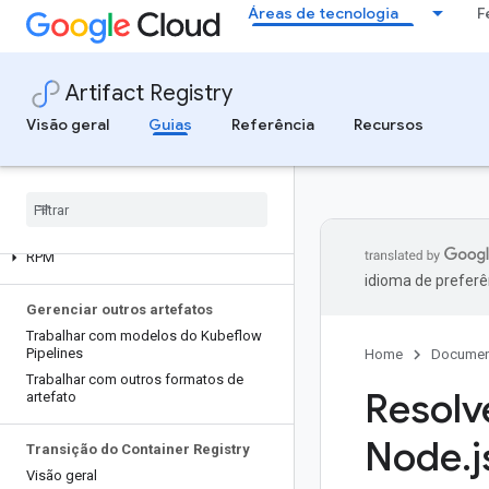
.
Áreas de tecnologia
F
Go
Java
Node.js
Artifact Registry
Python
Visão geral
Guias
Referência
Recursos
Ruby
Gerenciar pacotes do SO
Visão geral
Pacotes Debian
RPM
idioma de preferê
Gerenciar outros artefatos
Trabalhar com modelos do Kubeflow
Pipelines
Home
Documen
Trabalhar com outros formatos de
Resolv
artefato
Node
.
j
Transição do Container Registry
Visão geral