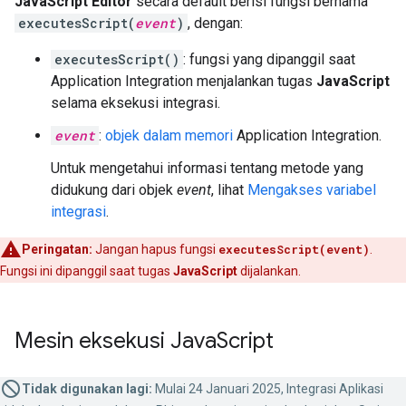
JavaScript Editor
secara default berisi fungsi bernama
executesScript(
event
)
, dengan:
executesScript()
: fungsi yang dipanggil saat
Application Integration menjalankan tugas
JavaScript
selama eksekusi integrasi.
event
:
objek dalam memori
Application Integration.
Untuk mengetahui informasi tentang metode yang
didukung dari objek
event
, lihat
Mengakses variabel
integrasi
.
Peringatan:
Jangan hapus fungsi
executesScript(event)
.
Fungsi ini dipanggil saat tugas
JavaScript
dijalankan.
Mesin eksekusi Java
Script
Tidak digunakan lagi:
Mulai 24 Januari 2025, Integrasi Aplikasi