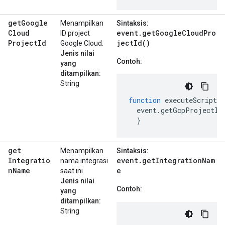
get
Google
Menampilkan
Sintaksis:
Cloud
event.getGoogleCloudPro
ID project
Project
Id
jectId()
Google Cloud.
Jenis nilai
Contoh:
yang
ditampilkan:
String
function
executeScript
(
event
.
getGcpProjectId
}
get
Menampilkan
Sintaksis:
Integratio
event.getIntegrationNam
nama integrasi
n
Name
e
saat ini.
Jenis nilai
Contoh:
yang
ditampilkan:
String