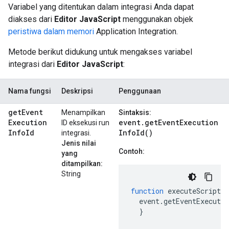
Variabel yang ditentukan dalam integrasi Anda dapat
diakses dari
Editor JavaScript
menggunakan objek
peristiwa dalam memori
Application Integration.
Metode berikut didukung untuk mengakses variabel
integrasi dari
Editor JavaScript
:
Nama fungsi
Deskripsi
Penggunaan
get
Event
Menampilkan
Sintaksis:
Execution
event.getEventExecution
ID eksekusi run
Info
Id
InfoId()
integrasi.
Jenis nilai
Contoh:
yang
ditampilkan:
String
function
executeScript
(
event
.
getEventExecutio
}