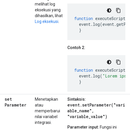
melihat log
eksekusi yang
dihasilkan, lihat
function
executeScript
(
Log eksekusi
.
event
.
log
(
event
.
getPa
}
Contoh 2:
function
executeScript
(
event
.
log
(
"Lorem ipsu
}
set
Menetapkan
Sintaksis:
Parameter
event.setParameter("vari
atau
able_name",
memperbarui
"variable_value")
nilai variabel
integrasi.
Parameter input:
Fungsi ini