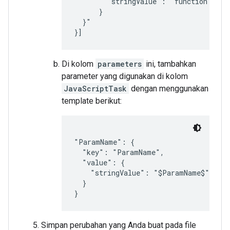
        "stringValue": "function that 
      }

  }"

Di kolom
parameters
ini, tambahkan
parameter yang digunakan di kolom
JavaScriptTask
dengan menggunakan
template berikut:
"ParamName": {

  "key": "ParamName",

  "value": {

    "stringValue": "$ParamName$"

  }

Simpan perubahan yang Anda buat pada file