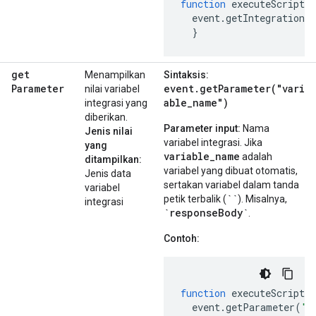
function
executeScript
(
event
.
getIntegrationN
}
get
Menampilkan
Sintaksis:
Parameter
event.getParameter("vari
nilai variabel
able_name")
integrasi yang
diberikan.
Parameter input:
Nama
Jenis nilai
variabel integrasi. Jika
yang
variable_name
adalah
ditampilkan:
variabel yang dibuat otomatis,
Jenis data
sertakan variabel dalam tanda
variabel
``
petik terbalik (
). Misalnya,
integrasi
`responseBody`
.
Contoh:
function
executeScript
(
event
.
getParameter
(
"v