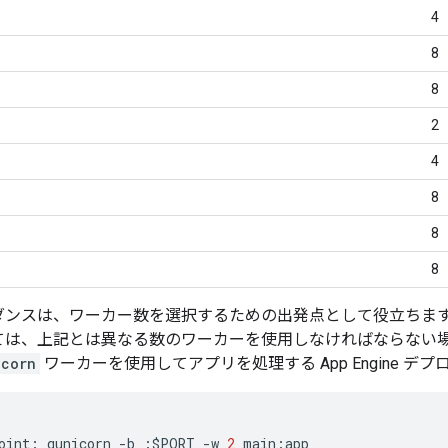
4
8
8
2
4
8
8
8
ダンスは、ワーカー数を選択するための出発点として役立ちま
ては、上記とは異なる数のワーカーを使用しなければならない場
icorn
ワーカーを使用してアプリを処理する App Engine 
oint
:
gunicorn
-
b
:
$
PORT
-
w
2
main
:
app