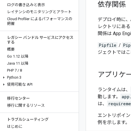
依存関係
ログの書き込みと表示
レイテンシのモニタリングとアラート
Cloud Profiler によるパフォーマンスの
デプロイ時に、Ap
把握
レクトリにあ
関係は App 
レガシー バンドル サービスにアクセス
する
Pipfile
/
Pip
概要
ジェクトではこ
Go 1
.
12 以降
Java 11 以降
PHP 7
/
8
アプリケ
Python 3
使用可能な API
ランタイムは、
動します。
app
移行センター
は、
requireme
移行に関するリソース
エントリポイン
トラブルシューティング
例を示します。
はじめに