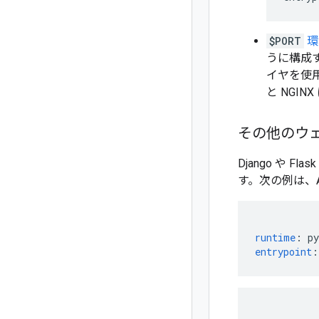
$PORT
環
うに構成
イヤを使用
と NGI
その他のウェ
Django や Fla
す。次の例は、App
runtime
:
py
entrypoint
: