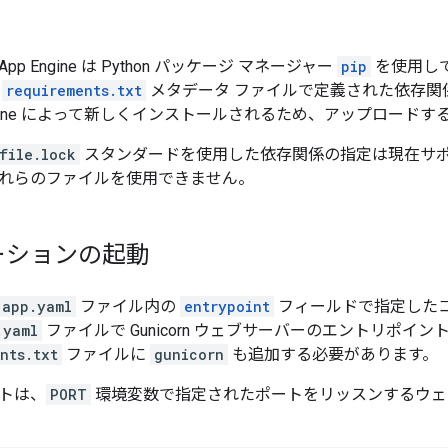
p Engine は Python パッケージ マネージャー
pip
を使用し
る
requirements.txt
メタデータ ファイルで定義された依存関
Engine によって新しくインストールされるため、アップロード
file.lock
スタンダードを使用した依存関係の指定は現在サ
れらのファイルを使用できません。
ーションの起動
app.yaml
ファイル内の
entrypoint
フィールドで指定した
.yaml
ファイルで Gunicorn ウェブサーバーのエントリポイ
nts.txt
ファイルに
gunicorn
も追加する必要があります。
トは、
PORT
環境変数で指定されたポートをリッスンするウェ