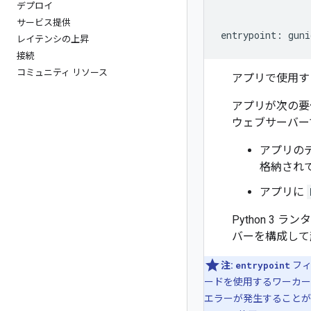
デプロイ
サービス提供
entrypoint
:
guni
レイテンシの上昇
接続
コミュニティ リソース
アプリで使用す
アプリが次の要
ウェブサーバー
アプリの
格納され
アプリに
Python 3 
バーを構成して
注:
entrypoint
フィ
ードを使用するワーカー
エラーが発生することがあ