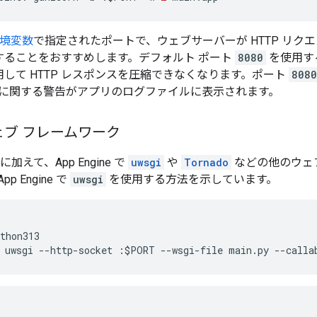
境変数
で指定されたポートで、ウェブサーバーが HTTP リク
することをおすすめします。デフォルト ポート
8080
を使用すると
して HTTP レスポンスを圧縮できなくなります。ポート
8080
NX に関する警告がアプリのログファイルに表示されます。
ブ フレームワーク
sk に加えて、App Engine で
uwsgi
や
Tornado
などの他のウェ
 Engine で
uwsgi
を使用する方法を示しています。
thon313
uwsgi --http-socket :$PORT --wsgi-file main.py --calla