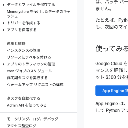
は、パッチ バ
データとファイルを保存する
ません。
Memorystore を使用したデータのキャ
ッシュ
たとえば、Pyth
トリガーを作成する
も、次回のマイナー
アプリを保護する
運用と維持
使ってみ
インスタンスの管理
リソースにラベルを付ける
Google Cl
アプリのトラフィックの管理
マンスを評価し
cron ジョブのスケジュール
ット $300 
非同期タスクを実行する
ウォームアップ リクエストの構成
App Engin
タスクを自動化する
App Engin
Admin API を使ってみる
して Python
モニタリング、ログ、デバッグ
アクセス監査ログ