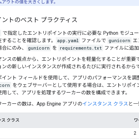
ムアウトの値を大きくします。
イントのベスト プラクティス
で指定したエントリポイントの実行に必要な Python モジュ
在することを確認します。
app.yaml
ファイルで
gunicorn
エ
場合にのみ、
gunicorn
を
requirements.txt
ファイルに追加
マンスの観点から、エントリポイントを軽量化することが重要
ョンの新しいインスタンスが作成されるたびに実行されるから
ポイント フィールドを使用して、アプリのパフォーマンスを調
corn
をウェブサーバーとして使用する場合は、エントリポイ
使用して、アプリを処理するワーカーの数を構成できます。
ーカーの数は、App Engine アプリの
インスタンス クラス
と一
ス クラス
ワ
2