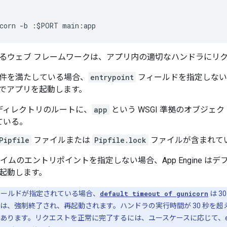
corn
-
b
:
$
PORT
main
:
app
るウェブ フレームワークは、アプリ内の適切なハンドラにリ
件を満たしている場合、
entrypoint
フィールドを指定しないと、A
でアプリを起動します。
ディレクトリのルートに、
app
という WSGI 準拠のオブジェ
ている。
Pipfile
ファイルまたは
Pipfile.lock
ファイルが含まれて
ランタイムのエントリポイントを指定しない場合、App Engine はデフォ
起動します。
ールドが指定されている場合、
default timeout of gunicorn
は 3
は、強制終了され、再起動されます。ハンドラの実行時間が 30 秒を超
ります。リクエストを正常に完了するには、ユースケースに応じて、entr