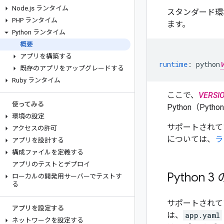
Node
.
js ランタイム
スタンダード環境の 
PHP ランタイム
ます。
Python ランタイム
概要
アプリを構築する
runtime
:
python
V
既存のアプリをアップグレードする
Ruby ランタイム
ここで、
VERSI
使ってみる
Python（Py
環境の設定
サポートされている
アクセスの許可
については、
ラ
アプリを設計する
構成ファイルを定義する
アプリのテストとデプロイ
Python
ローカルの開発用サーバーでテストす
る
サポートされてい
アプリを設定する
は、
app.yaml
ネットワークを設定する