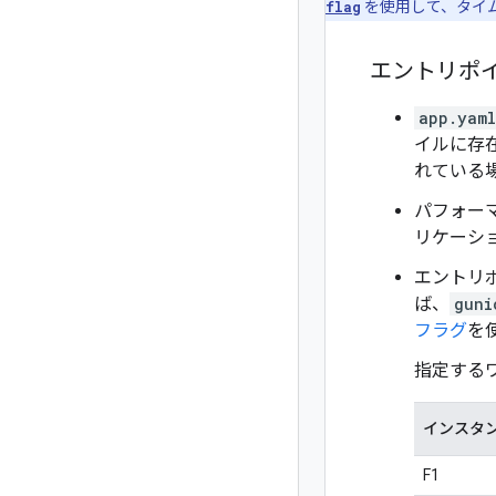
flag
を使用して、タイ
エントリポ
app.yaml
イルに存
れている
パフォー
リケーシ
エントリ
ば、
guni
フラグ
を
指定するワ
インスタン
F1