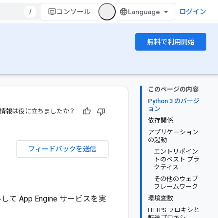
/
コンソール
ログイン
無料で利用開始
このページの内容
Python 3 のバージ
ョン
情報は役に立ちましたか？
依存関係
アプリケーション
の起動
フィードバックを送信
エントリポイン
トのベスト プラ
クティス
その他のウェブ
フレームワーク
App Engine サービスを実
環境変数
HTTPS プロキシと
転送プロキシ