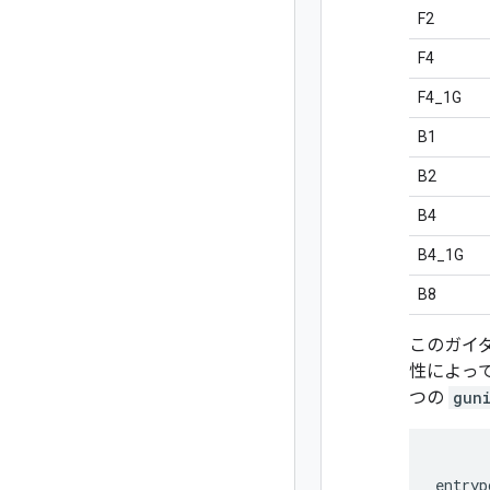
F2
F4
F4_1G
B1
B2
B4
B4_1G
B8
このガイ
性によっ
つの
gun
entryp