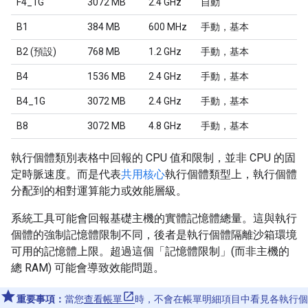
F4_1G
3072 MB
2.4 GHz
自動
B1
384 MB
600 MHz
手動，基本
B2 (預設)
768 MB
1.2 GHz
手動，基本
B4
1536 MB
2.4 GHz
手動，基本
B4_1G
3072 MB
2.4 GHz
手動，基本
B8
3072 MB
4.8 GHz
手動，基本
執行個體類別表格中回報的 CPU 值和限制，並非 CPU 的固
定時脈速度。而是代表
共用核心
執行個體類型上，執行個體
分配到的相對運算能力或效能層級。
系統工具可能會回報基礎主機的實體記憶體總量。這與執行
個體的強制記憶體限制不同，後者是執行個體隔離沙箱環境
可用的記憶體上限。超過這個「記憶體限制」(而非主機的
總 RAM) 可能會導致效能問題。
重要事項：
當您
查看帳單
時，不會在帳單明細項目中看見各執行個